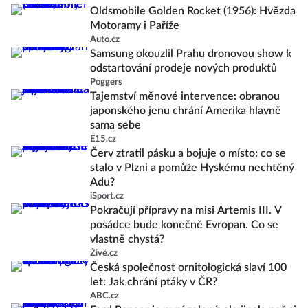
Oldsmobile Golden Rocket (1956): Hvězda
Motoramy i Paříže
Auto.cz
Samsung okouzlil Prahu dronovou show k
odstartování prodeje nových produktů
Poggers
Tajemství měnové intervence: obranou
japonského jenu chrání Amerika hlavně
sama sebe
E15.cz
Červ ztratil pásku a bojuje o místo: co se
stalo v Plzni a pomůže Hyskému nechtěný
Adu?
iSport.cz
Pokračují přípravy na misi Artemis III. V
posádce bude konečně Evropan. Co se
vlastně chystá?
Živě.cz
Česká společnost ornitologická slaví 100
let: Jak chrání ptáky v ČR?
ABC.cz