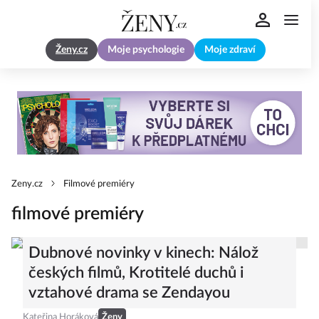
Ženy.cz
Moje psychologie
Moje zdraví
Zeny.cz
Filmové premiéry
filmové premiéry
Dubnové novinky v kinech: Nálož
českých filmů, Krotitelé duchů i
vztahové drama se Zendayou
Kateřina Horáková
Ženy