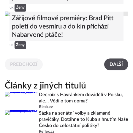
uki
Ženy
Zářijové filmové premiéry: Brad Pitt
poletí do vesmíru a do kin přichází
Nabarvené ptáče!
uki
Ženy
PŘEDCHOZÍ
DALŠÍ
Články z jiných titulů
Decroix s Havránkem dováděli v Polsku,
ale… Vědí o tom doma?
Blesk.cz
Sázka na senátní volby a zklamané
pravičáky. Dotáhne to Kuba s hnutím Naše
Česko do celostátní politiky?
Reflex.cz