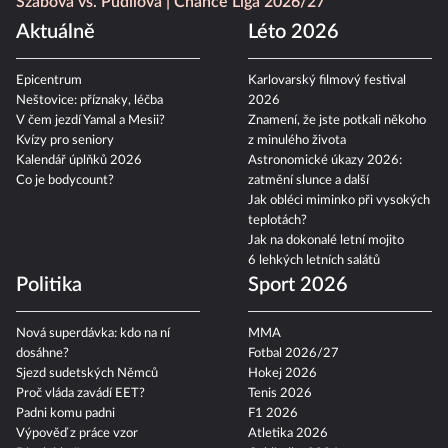
Szabová vs. Pudilová
Chance Liga 2026/27
Aktuálně
Léto 2026
Epicentrum
Karlovarský filmový festival
Neštovice: příznaky, léčba
2026
V čem jezdí Yamal a Mesii?
Znamení, že jste potkali někoho
Kvízy pro seniory
z minulého života
Kalendář úplňků 2026
Astronomické úkazy 2026:
Co je bodycount?
zatmění slunce a další
Jak obléci miminko při vysokých
teplotách?
Jak na dokonalé letní mojito
6 lehkých letních salátů
Politika
Sport 2026
Nová superdávka: kdo na ní
MMA
dosáhne?
Fotbal 2026/27
Sjezd sudetských Němců
Hokej 2026
Proč vláda zavádí EET?
Tenis 2026
Padni komu padni
F1 2026
Výpověď z práce vzor
Atletika 2026