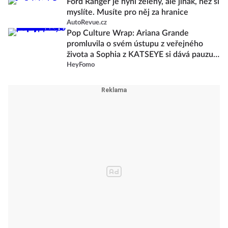
Ford Ranger je nyní zelený, ale jinak, než si
myslíte. Musíte pro něj za hranice
AutoRevue.cz
Pop Culture Wrap: Ariana Grande
promluvila o svém ústupu z veřejného
života a Sophia z KATSEYE si dává pauzu
od skupiny
HeyFomo