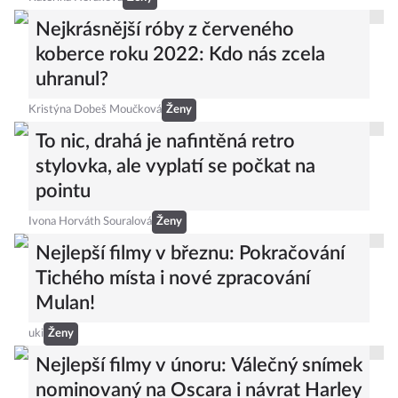
Nejkrásnější róby z červeného
koberce roku 2022: Kdo nás zcela
uhranul?
Kristýna Dobeš Moučková
Ženy
To nic, drahá je nafintěná retro
stylovka, ale vyplatí se počkat na
pointu
Ivona Horváth Souralová
Ženy
Nejlepší filmy v březnu: Pokračování
Tichého místa i nové zpracování
Mulan!
uki
Ženy
Nejlepší filmy v únoru: Válečný snímek
nominovaný na Oscara i návrat Harley