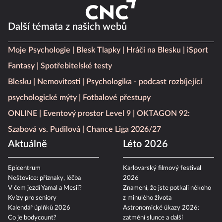
Další témata z našich webů
Moje Psychologie
Blesk Tlapky
Hráči na Blesku
iSport
Fantasy
Spotřebitelské testy
Blesku
Nemovitosti
Psychologika - podcast rozbíjející
psychologické mýty
Fotbalové přestupy
ONLINE
Eventový prostor Level 9
OKTAGON 92:
Szabová vs. Pudilová
Chance Liga 2026/27
Aktuálně
Léto 2026
Epicentrum
Karlovarský filmový festival
Neštovice: příznaky, léčba
2026
V čem jezdí Yamal a Mesii?
Znamení, že jste potkali někoho
Kvízy pro seniory
z minulého života
Kalendář úplňků 2026
Astronomické úkazy 2026:
Co je bodycount?
zatmění slunce a další