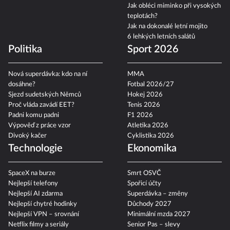
Jak obléci miminko při vysokých
teplotách?
Jak na dokonalé letní mojito
6 lehkých letních salátů
Politika
Sport 2026
Nová superdávka: kdo na ní
MMA
dosáhne?
Fotbal 2026/27
Sjezd sudetských Němců
Hokej 2026
Proč vláda zavádí EET?
Tenis 2026
Padni komu padni
F1 2026
Výpověď z práce vzor
Atletika 2026
Divoký kačer
Cyklistika 2026
Technologie
Ekonomika
SpaceX na burze
Smrt OSVČ
Nejlepší telefony
Spořicí účty
Nejlepší AI zdarma
Superdávka – změny
Nejlepší chytré hodinky
Důchody 2027
Nejlepší VPN – srovnání
Minimální mzda 2027
Netflix filmy a seriály
Senior Pas – slevy