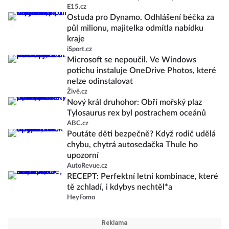
E15.cz
Ostuda pro Dynamo. Odhlášení béčka za
půl milionu, majitelka odmítla nabídku
kraje
iSport.cz
Microsoft se nepoučil. Ve Windows
potichu instaluje OneDrive Photos, které
nelze odinstalovat
Živě.cz
Nový král druhohor: Obří mořský plaz
Tylosaurus rex byl postrachem oceánů
ABC.cz
Poutáte děti bezpečně? Když rodič udělá
chybu, chytrá autosedačka Thule ho
upozorní
AutoRevue.cz
RECEPT: Perfektní letní kombinace, které
tě zchladí, i kdybys nechtěl*a
HeyFomo