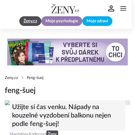
Ženy.cz
Moje psychologie
Moje zdraví
Zeny.cz
Feng-šuej
feng-šuej
Užijte si čas venku. Nápady na
kouzelné vyzdobení balkonu nejen
podle feng-šuej!
Magdaléna Kadlecová
Ženy