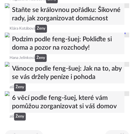
Staňte se královnou pořádku: Šikovné
rady, jak zorganizovat domácnost
Klára Kotábová
Ženy
Podzim podle feng-šuej: Pokliďte si
doma a pozor na rozchody!
Hana Jelínková
Ženy
Vánoce podle feng-šuej: Jak na to, aby
se vás držely peníze i pohoda
aši
Ženy
6 věcí podle feng-šuej, které vám
pomůžou zorganizovat si váš domov
aši
Ženy