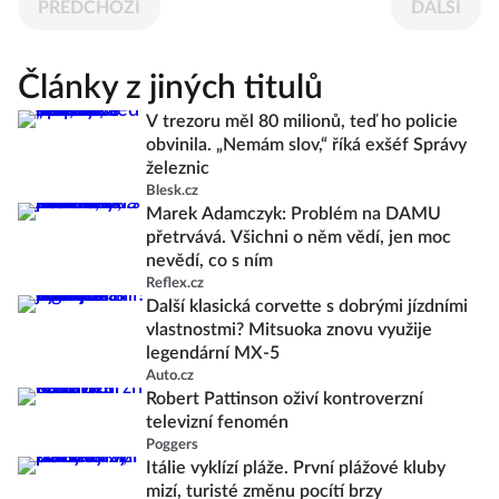
PŘEDCHOZÍ
DALŠÍ
Články z jiných titulů
V trezoru měl 80 milionů, teď ho policie
obvinila. „Nemám slov,“ říká exšéf Správy
železnic
Blesk.cz
Marek Adamczyk: Problém na DAMU
přetrvává. Všichni o něm vědí, jen moc
nevědí, co s ním
Reflex.cz
Další klasická corvette s dobrými jízdními
vlastnostmi? Mitsuoka znovu využije
legendární MX-5
Auto.cz
Robert Pattinson oživí kontroverzní
televizní fenomén
Poggers
Itálie vyklízí pláže. První plážové kluby
mizí, turisté změnu pocítí brzy