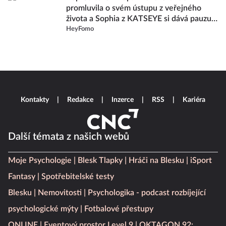
promluvila o svém ústupu z veřejného
života a Sophia z KATSEYE si dává pauzu
od skupiny
HeyFomo
Kontakty
Redakce
Inzerce
RSS
Kariéra
Další témata z našich webů
Moje Psychologie
Blesk Tlapky
Hráči na Blesku
iSport
Fantasy
Spotřebitelské testy
Blesku
Nemovitosti
Psychologika - podcast rozbíjející
psychologické mýty
Fotbalové přestupy
ONLINE
Eventový prostor Level 9
OKTAGON 92: