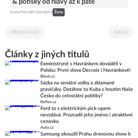
& potisky od hlavy až k patě
Ivona Horváth Souralová
Ženy
PŘEDCHOZÍ
DALŠÍ
Články z jiných titulů
Exministryně s Havránkem dováděli v
Polsku: První slova Decroix i Havránkové!
Blesk.cz
Sázka na senátní volby a zklamané
pravičáky. Dotáhne to Kuba s hnutím Naše
Česko do celostátní politiky?
Reflex.cz
Ford to s elektrickým pick-upem
nevzdává. Prozradil jeho jméno i atraktivní
cenovku
Auto.cz
Samsung okouzlil Prahu dronovou show k