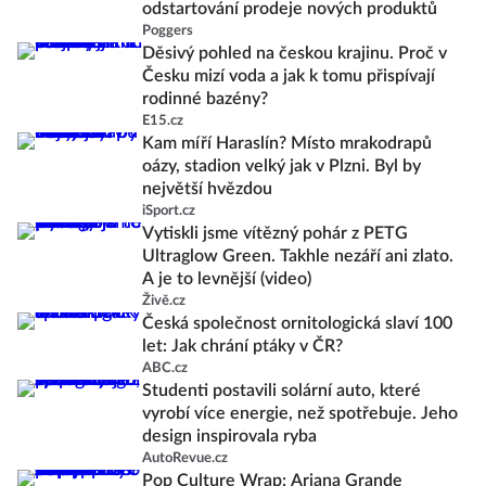
odstartování prodeje nových produktů
Poggers
Děsivý pohled na českou krajinu. Proč v
Česku mizí voda a jak k tomu přispívají
rodinné bazény?
E15.cz
Kam míří Haraslín? Místo mrakodrapů
oázy, stadion velký jak v Plzni. Byl by
největší hvězdou
iSport.cz
Vytiskli jsme vítězný pohár z PETG
Ultraglow Green. Takhle nezáří ani zlato.
A je to levnější (video)
Živě.cz
Česká společnost ornitologická slaví 100
let: Jak chrání ptáky v ČR?
ABC.cz
Studenti postavili solární auto, které
vyrobí více energie, než spotřebuje. Jeho
design inspirovala ryba
AutoRevue.cz
Pop Culture Wrap: Ariana Grande