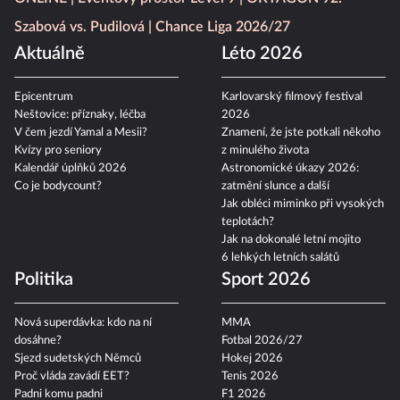
Szabová vs. Pudilová
Chance Liga 2026/27
Aktuálně
Léto 2026
Epicentrum
Karlovarský filmový festival
Neštovice: příznaky, léčba
2026
V čem jezdí Yamal a Mesii?
Znamení, že jste potkali někoho
Kvízy pro seniory
z minulého života
Kalendář úplňků 2026
Astronomické úkazy 2026:
Co je bodycount?
zatmění slunce a další
Jak obléci miminko při vysokých
teplotách?
Jak na dokonalé letní mojito
6 lehkých letních salátů
Politika
Sport 2026
Nová superdávka: kdo na ní
MMA
dosáhne?
Fotbal 2026/27
Sjezd sudetských Němců
Hokej 2026
Proč vláda zavádí EET?
Tenis 2026
Padni komu padni
F1 2026