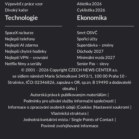
Výpověď z práce vzor
Atletika 2026
Divoký kačer
Cyklistika 2026
Technologie
Ekonomika
SpaceX na burze
Smrt OSVČ
Nejlepší telefony
Spořicí účty
Nejlepší AI zdarma
Superdávka – změny
Nejlepší chytré hodinky
Důchody 2027
Nejlepší VPN – srovnání
Minimální mzda 2027
Netflix filmy a seriály
Senior Pas – slevy
© 2001 - 2026 Copyright
CZECH NEWS CENTER a.s.
se sídlem náměstí Marie Schmolkové 3493/1, 100 00 Praha 10 -
Strašnice, IČO: 02346826, zapsána v OR, sp.zn. B 19490 a dodavatelé
obsahu
Autorská práva k publikovaným materiálům
Podmínky pro užívání služby informační společnosti
Informace o zpracování osobních údajů
Cookies
Nastavení soukromí
Vlastnická struktura
Jednotná kontaktní místa / Single Points of Contact
Povinně zveřejňované informace