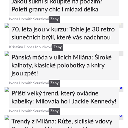
Jakou sukni si koupíte na podzim?
Poletí granny chic i midaxi délka
Ivona Horváth Souralová
Ženy
70. léta jsou v kurzu: Tohle je 30 retro
slunečních brýlí, které vás nadchnou
Kristýna Dobeš Moučková
Ženy
Pánská móda v ulicích Milána: Široké
kalhoty, klasické polobotky a kníry
jsou zpět!
Ivona Horváth Souralová
Ženy
Příští velký trend, který ovládne
kabelky: Milovala ho i Jackie Kennedy!
Ivona Horváth Souralová
Ženy
Trendy z Milána: Růže, sicilské vdovy