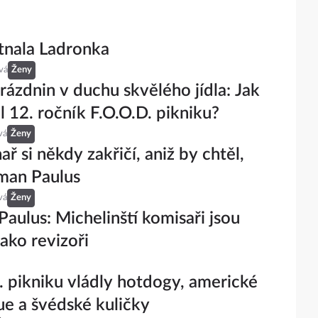
tnala Ladronka
vá
Ženy
rázdnin v duchu skvělého jídla: Jak
l 12. ročník F.O.O.D. pikniku?
vá
Ženy
ř si někdy zakřičí, aniž by chtěl,
man Paulus
vá
Ženy
aulus: Michelinští komisaři jsou
jako revizoři
. pikniku vládly hotdogy, americké
e a švédské kuličky