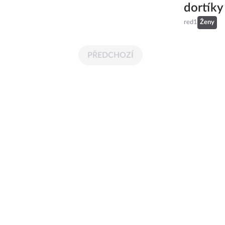
dortíky
red1
Ženy
PŘEDCHOZÍ