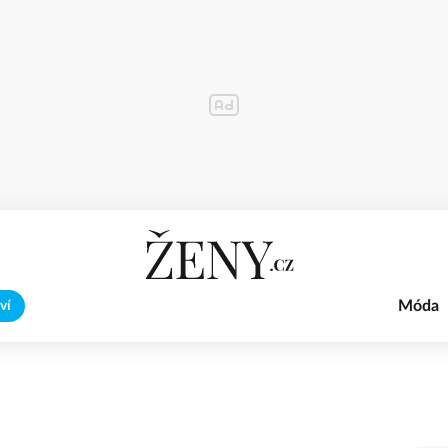
Móda
ví