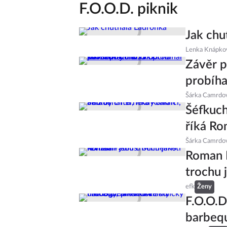
F.O.O.D. piknik
Jak chu
Lenka Knápko
Závěr p
probíha
Šárka Camrdo
Šéfkucha
říká Ro
Šárka Camrdo
Roman P
trochu 
efk
Ženy
F.O.O.D
barbequ