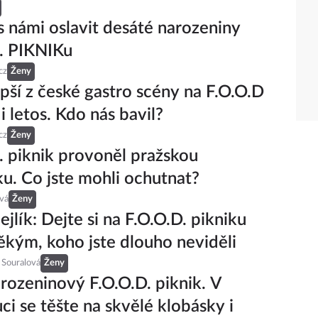
 s námi oslavit desáté narozeniny
. PIKNIKu
cz
Ženy
epší z české gastro scény na F.O.O.D
i letos. Kdo nás bavil?
cz
Ženy
. piknik provoněl pražskou
u. Co jste mohli ochutnat?
ová
Ženy
jlík: Dejte si na F.O.O.D. pikniku
někým, koho jste dlouho neviděli
 Souralová
Ženy
arozeninový F.O.O.D. piknik. V
i se těšte na skvělé klobásky i