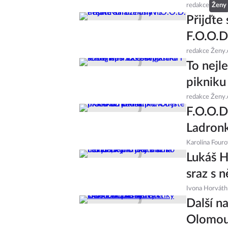
redakce
Ženy
Přijďte
F.O.O.D
redakce Ženy.
To nejl
pikniku 
redakce Ženy.
F.O.O.D
Ladronk
Karolína Four
Lukáš He
sraz s 
Ivona Horváth
Další n
Olomouc