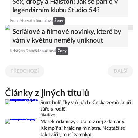
Sex, drogy a Halston: Jak se pařilo v
legendárním klubu Studio 54?
Ivona Horváth Souralová
Ženy
Seriálové a filmové novinky, které by
vám v květnu neměly uniknout
Kristýna Dobeš Moučková
Ženy
PŘEDCHOZÍ
DALŠÍ
Články z jiných titulů
Smrt holčičky v Alpách: Češka zemřela při
túře s rodiči
Blesk.cz
Marek Adamczyk: Jsem z něj zklamaný.
Klempíř si hraje na ministra. Nestačí se
tak tvářit, musí zamakat