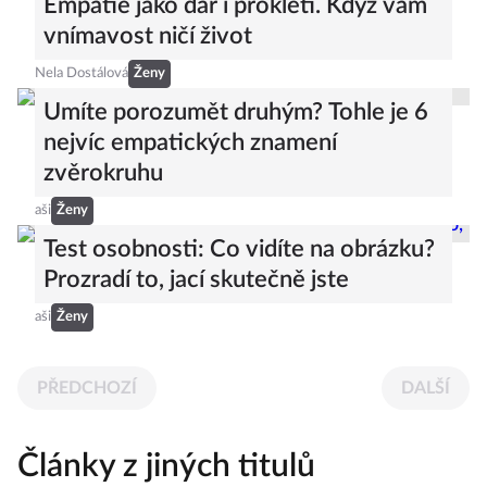
Empatie jako dar i prokletí. Když vám
vnímavost ničí život
Nela Dostálová
Ženy
Umíte porozumět druhým? Tohle je 6
nejvíc empatických znamení
zvěrokruhu
aši
Ženy
Test osobnosti: Co vidíte na obrázku?
Prozradí to, jací skutečně jste
aši
Ženy
PŘEDCHOZÍ
DALŠÍ
Články z jiných titulů