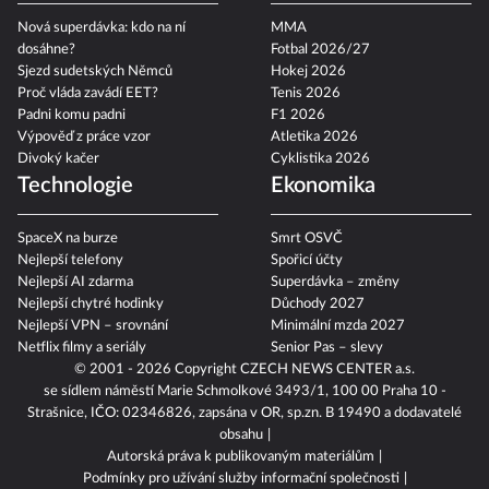
Nová superdávka: kdo na ní
MMA
dosáhne?
Fotbal 2026/27
Sjezd sudetských Němců
Hokej 2026
Proč vláda zavádí EET?
Tenis 2026
Padni komu padni
F1 2026
Výpověď z práce vzor
Atletika 2026
Divoký kačer
Cyklistika 2026
Technologie
Ekonomika
SpaceX na burze
Smrt OSVČ
Nejlepší telefony
Spořicí účty
Nejlepší AI zdarma
Superdávka – změny
Nejlepší chytré hodinky
Důchody 2027
Nejlepší VPN – srovnání
Minimální mzda 2027
Netflix filmy a seriály
Senior Pas – slevy
© 2001 - 2026 Copyright
CZECH NEWS CENTER a.s.
se sídlem náměstí Marie Schmolkové 3493/1, 100 00 Praha 10 -
Strašnice, IČO: 02346826, zapsána v OR, sp.zn. B 19490 a dodavatelé
obsahu
Autorská práva k publikovaným materiálům
Podmínky pro užívání služby informační společnosti