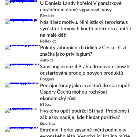
U Daniela Landy hořelo! V památkově
chráněném domě vypalovali vosy
Blesk.cz
Násilí bez motivu. Nihilistický terorismus
vyrůstá z temných koutů internetu a míří i
na malé děti
Reflex.cz
Pokuty zahraničních řidičů v Česku: Cizí
značka jako privilegium?
Auto.cz
Samsung okouzlil Prahu dronovou show k
odstartování prodeje nových produktů
Poggers
Penzijní fondy jako investoři do startupů?
Úspory Čechů mohou rozhýbat
ekonomický růst
E15.cz
Hyského opět podržel Strnad. Problémy i
záblesky naděje, kde hledat pozitiva?
iSport.cz
Extrémní horko zásadně mění podmínky
evropského léta. Vysychající krajina může