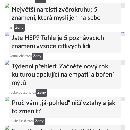
Největší narcisti zvěrokruhu: 5
znamení, která myslí jen na sebe
aši
Ženy
Jste HSP? Tohle je 5 poznávacích
znamení vysoce citlivých lidí
Anna Vlčková
Ženy
Týdenní přehled: Začněte nový rok
kulturou apelující na empatii a boření
mýtů
redakce Ženy.cz
Ženy
Proč vám „já-pohled“ ničí vztahy a jak
to změnit?
Lucie Peláková
Ženy