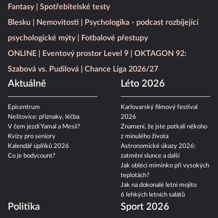
Fantasy
Spotřebitelské testy
Blesku
Nemovitosti
Psychologika - podcast rozbíjející
psychologické mýty
Fotbalové přestupy
ONLINE
Eventový prostor Level 9
OKTAGON 92:
Szabová vs. Pudilová
Chance Liga 2026/27
Aktuálně
Léto 2026
Epicentrum
Karlovarský filmový festival
Neštovice: příznaky, léčba
2026
V čem jezdí Yamal a Mesii?
Znamení, že jste potkali někoho
Kvízy pro seniory
z minulého života
Kalendář úplňků 2026
Astronomické úkazy 2026:
Co je bodycount?
zatmění slunce a další
Jak obléci miminko při vysokých
teplotách?
Jak na dokonalé letní mojito
6 lehkých letních salátů
Politika
Sport 2026