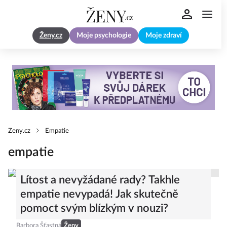
Ženy.cz
Moje psychologie
Moje zdraví
Zeny.cz
Empatie
empatie
Lítost a nevyžádané rady? Takhle
empatie nevypadá! Jak skutečně
pomoct svým blízkým v nouzi?
Barbora Šťastná
Ženy