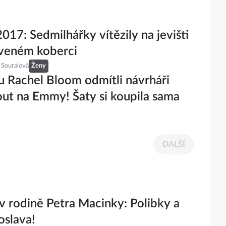
17: Sedmilhářky vítězily na jevišti
rveném koberci
 Souralová
Ženy
 Rachel Bloom odmítli návrháři
ut na Emmy! Šaty si koupila sama
DALŠÍ
v rodině Petra Macinky: Polibky a
oslava!