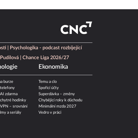
sti
Psychologika - podcast rozbíjející
Pudilová
Chance Liga 2026/27
ologie
Ekonomika
a burze
Temu a clo
 telefony
Spořicí účty
 AI zdarma
Superdávka – změny
 chytré hodinky
Chybějící roky k důchodu
 VPN – srovnání
Minimální mzda 2027
ilmy a seriály
Vedro v práci