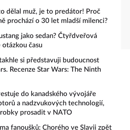
o dělal muž, je to predátor! Proč
 prochází o 30 let mladší milenci?
stang jako sedan? Čtyřdveřová
e otázkou času
takhle si představuji budoucnost
rs. Recenze Star Wars: The Ninth
estuje do kanadského vývojáře
ptorů a nadzvukových technologií,
ýrobky prosadit v NATO
ima fanoušků: Chorého ve Slavii zpět