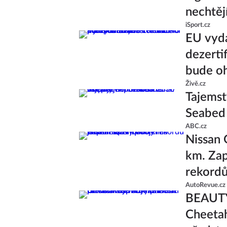
nechtěj
iSport.cz
EU vyda
dezerti
bude oh
Živě.cz
Tajemst
Seabed
ABC.cz
Nissan 
km. Zap
rekord
AutoRevue.cz
BEAUTY
Cheetah