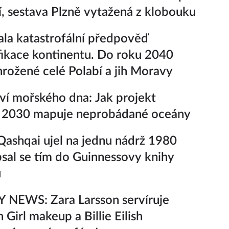
í, sestava Plzně vytažená z klobouku
la katastrofální předpověď
fikace kontinentu. Do roku 2040
rožené celé Polabí a jih Moravy
ví mořského dna: Jak projekt
 2030 mapuje neprobádané oceány
Qashqai ujel na jednu nádrž 1980
sal se tím do Guinnessovy knihy
ů
 NEWS: Zara Larsson servíruje
 Girl makeup a Billie Eilish