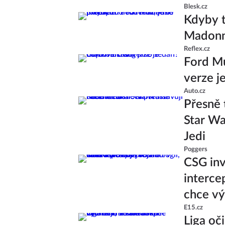
Blesk.cz
Kdyby t
Madonně
Reflex.cz
Ford Mu
verze j
Auto.cz
Přesně 
Star Wa
Jedi
Poggers
CSG inv
interce
chce v
E15.cz
Liga oč