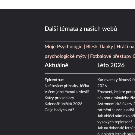
Další témata z našich webů
Moje Psychologie
Blesk Tlapky
Hráči na
psychologické mýty
Fotbalové přestupy
Aktuálně
Léto 2026
Epicentrum
Karlovarský filmový fe
Neštovice: příznaky, léčba
2026
V čem jezdí Yamal a Mesii?
Znamení, že jste potka
Kvízy pro seniory
někoho z minulého živ
Kalendář úplňků 2026
Astronomické úkazy 
Co je bodycount?
zatmění slunce a další
Jak obléci miminko při
vysokých teplotách?
Jak na dokonalé letní 
6 lehkých letních salá