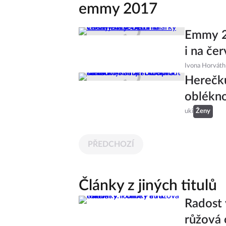
emmy 2017
Emmy 20
i na če
Ivona Horváth
Herečku
oblékno
uki
Ženy
PŘEDCHOZÍ
Články z jiných titulů
Radost 
růžová 