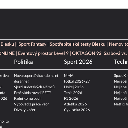
 Blesku
iSport Fantasy
Spotřebitelské testy Blesku
Nemovito
 ONLINE
Eventový prostor Level 9
OKTAGON 92: Szabová vs. 
Politika
Sport 2026
Techn
stival
Nová superdávka: kdo na ní
MMA
SpaceX n
dosáhne?
Fotbal 2026/27
Nejlepší
li
Sjezd sudetských Němců
Hokej 2026
Nejlepší
ota
Proč vláda zavádí EET?
Tenis 2026
Nejlepší
2026:
Padni komu padni
F1 2026
Nejlepší
Výpověď z práce vzor
Atletika 2026
Netflix f
Divoký kačer
Cyklistika 2026
mojito
tů