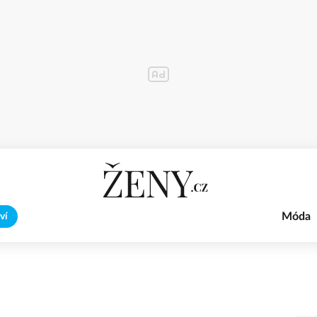
Móda
ví