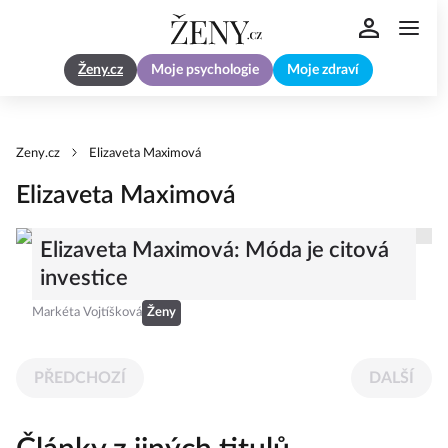
Ženy.cz
Moje psychologie
Moje zdraví
Zeny.cz
Elizaveta Maximová
Elizaveta Maximová
Elizaveta Maximová: Móda je citová
investice
Markéta Vojtíšková
Ženy
PŘEDCHOZÍ
DALŠÍ