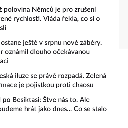
ž polovina Němců je pro zrušení
né rychlosti. Vláda řekla, co si o
lí
ostane ještě v srpnu nové záběry.
r oznámil dlouho očekávanou
aci
eská iluze se právě rozpadá. Zelená
rmace je pojistkou proti chaosu
 po Besiktasi: Štve nás to. Ale
udeme hrát jako dnes... Co se stalo