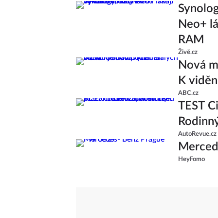
Synolo
Neo+ lá
RAM
Živě.cz
Nová ml
K viděn
ABC.cz
TEST Ci
Rodinný
AutoRevue.cz
Merced
HeyFomo