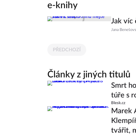
e-knihy
Jak víc
Jana Benešov
PŘEDCHOZÍ
Články z jiných titulů
Smrt ho
túře s r
Blesk.cz
Marek A
Klempíř 
tvářit,