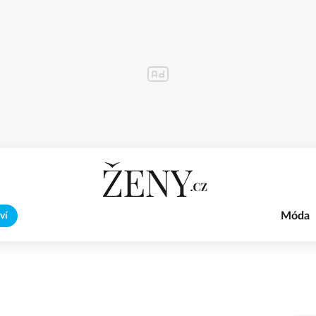
Móda
ví