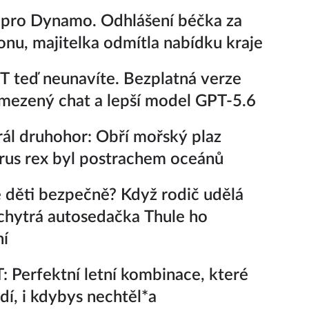
pro Dynamo. Odhlášení béčka za
ionu, majitelka odmítla nabídku kraje
 teď neunavíte. Bezplatná verze
ezený chat a lepší model GPT-5.6
ál druhohor: Obří mořský plaz
rus rex byl postrachem oceánů
 děti bezpečně? Když rodič udělá
chytrá autosedačka Thule ho
ní
 Perfektní letní kombinace, které
adí, i kdybys nechtěl*a