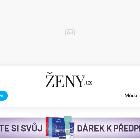
Móda
ví