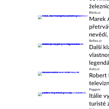
železni
Blesk.cz
Marek 
přetrvá
nevědí,
Reflex.cz
Další k
vlastno
legend
Auto.cz
Robert 
televiz
Poggers
Itálie v
turisté