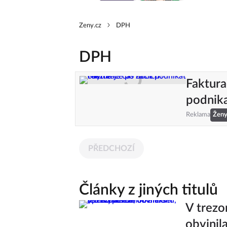
Zeny.cz
DPH
DPH
Faktura
podnika
Reklama
Žen
PŘEDCHOZÍ
Články z jiných titulů
V trezo
obvinil