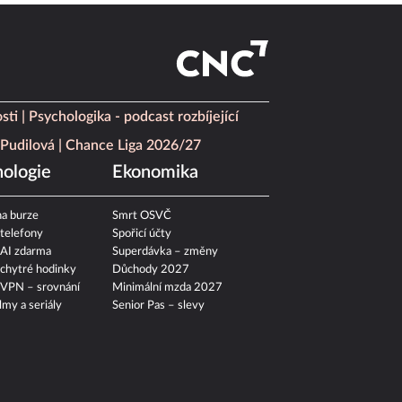
sti
Psychologika - podcast rozbíjející
Pudilová
Chance Liga 2026/27
ologie
Ekonomika
a burze
Smrt OSVČ
 telefony
Spořicí účty
 AI zdarma
Superdávka – změny
 chytré hodinky
Důchody 2027
 VPN – srovnání
Minimální mzda 2027
ilmy a seriály
Senior Pas – slevy