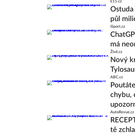
E15.cz
Ostuda 
půl mil
iSport.cz
ChatGPT
má neom
Živě.cz
Nový kr
Tylosau
ABC.cz
Poutáte
chybu, 
upozor
AutoRevue.cz
RECEPT:
tě zchl