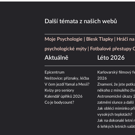
Další témata z našich webů
Moje Psychologie
Blesk Tlapky
Hráči na
psychologické mýty
Fotbalové přestupy
Aktuálně
Léto 2026
Epicentrum
Karlovarský filmový fe
Neštovice: příznaky, léčba
2026
V čem jezdí Yamal a Mesii?
Znamení, že jste potka
Kvízy pro seniory
někoho z minulého živ
Kalendář úplňků 2026
Astronomické úkazy 
Co je bodycount?
zatmění slunce a další
Jak obléci miminko při
vysokých teplotách?
Jak na dokonalé letní 
6 lehkých letních salá