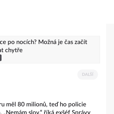
ce po nocích? Možná je čas začít
t chytře
y
DALŠÍ
ru měl 80 milionů, teď ho policie
a. „Nemám slov,“ říká exšéf Správy