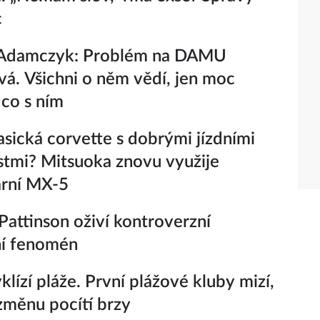
c
Adamczyk: Problém na DAMU
vá. Všichni o něm vědí, jen moc
 co s ním
lasická corvette s dobrými jízdními
stmi? Mitsuoka znovu využije
ární MX-5
Pattinson oživí kontroverzní
ní fenomén
yklízí pláže. První plážové kluby mizí,
 změnu pocítí brzy