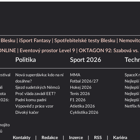
 Blesku
iSport Fantasy
Spotřebitelské testy Blesku
Nemovito
 ONLINE
Eventový prostor Level 9
OKTAGON 92: Szabová vs. 
Politika
Sport 2026
Techn
stival
Nová superdávka: kdo na ní
MMA
SpaceX n
dosáhne?
Fotbal 2026/27
Nejlepší
li
Sjezd sudetských Němců
Hokej 2026
Nejlepší
ota
Proč vláda zavádí EET?
Tenis 2026
Nejlepší
2026:
Padni komu padni
F1 2026
Nejlepší
Výpověď z práce vzor
Atletika 2026
Netflix f
Divoký kačer
Cyklistika 2026
mojito
tů
Kontakty
Redakce
Inzerce
RSS
Kariéra