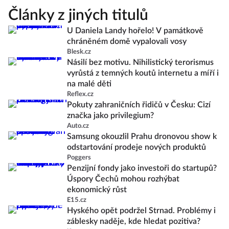
Články z jiných titulů
U Daniela Landy hořelo! V památkově
chráněném domě vypalovali vosy
Blesk.cz
Násilí bez motivu. Nihilistický terorismus
vyrůstá z temných koutů internetu a míří i
na malé děti
Reflex.cz
Pokuty zahraničních řidičů v Česku: Cizí
značka jako privilegium?
Auto.cz
Samsung okouzlil Prahu dronovou show k
odstartování prodeje nových produktů
Poggers
Penzijní fondy jako investoři do startupů?
Úspory Čechů mohou rozhýbat
ekonomický růst
E15.cz
Hyského opět podržel Strnad. Problémy i
záblesky naděje, kde hledat pozitiva?