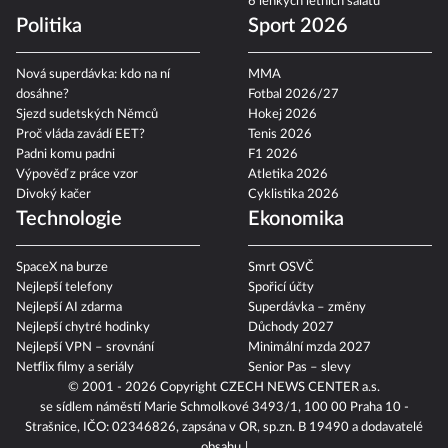
6 lehkých letních salátů
Politika
Sport 2026
Nová superdávka: kdo na ní
MMA
dosáhne?
Fotbal 2026/27
Sjezd sudetských Němců
Hokej 2026
Proč vláda zavádí EET?
Tenis 2026
Padni komu padni
F1 2026
Výpověď z práce vzor
Atletika 2026
Divoký kačer
Cyklistika 2026
Technologie
Ekonomika
SpaceX na burze
Smrt OSVČ
Nejlepší telefony
Spořicí účty
Nejlepší AI zdarma
Superdávka – změny
Nejlepší chytré hodinky
Důchody 2027
Nejlepší VPN – srovnání
Minimální mzda 2027
Netflix filmy a seriály
Senior Pas – slevy
© 2001 - 2026 Copyright
CZECH NEWS CENTER a.s.
se sídlem náměstí Marie Schmolkové 3493/1, 100 00 Praha 10 -
Strašnice, IČO: 02346826, zapsána v OR, sp.zn. B 19490 a dodavatelé
obsahu