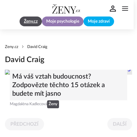
Ženy.cz
Moje psychologie
Moje zdraví
Zeny.cz
David Craig
David Craig
Má váš vztah budoucnost?
Zodpovězte těchto 15 otázek a
budete mít jasno
Magdaléna Kadlecová
Ženy
PŘEDCHOZÍ
DALŠÍ