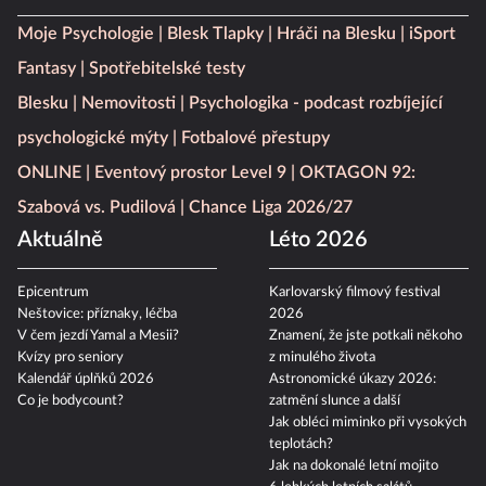
Moje Psychologie
Blesk Tlapky
Hráči na Blesku
iSport
Fantasy
Spotřebitelské testy
Blesku
Nemovitosti
Psychologika - podcast rozbíjející
psychologické mýty
Fotbalové přestupy
ONLINE
Eventový prostor Level 9
OKTAGON 92:
Szabová vs. Pudilová
Chance Liga 2026/27
Aktuálně
Léto 2026
Epicentrum
Karlovarský filmový festival
Neštovice: příznaky, léčba
2026
V čem jezdí Yamal a Mesii?
Znamení, že jste potkali někoho
Kvízy pro seniory
z minulého života
Kalendář úplňků 2026
Astronomické úkazy 2026:
Co je bodycount?
zatmění slunce a další
Jak obléci miminko při vysokých
teplotách?
Jak na dokonalé letní mojito