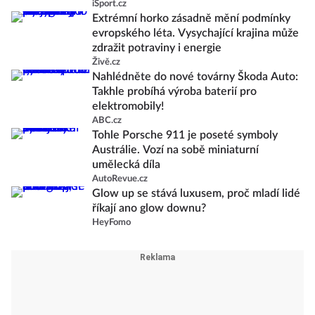
iSport.cz
Extrémní horko zásadně mění podmínky
evropského léta. Vysychající krajina může
zdražit potraviny i energie
Živě.cz
Nahlédněte do nové továrny Škoda Auto:
Takhle probíhá výroba baterií pro
elektromobily!
ABC.cz
Tohle Porsche 911 je poseté symboly
Austrálie. Vozí na sobě miniaturní
umělecká díla
AutoRevue.cz
Glow up se stává luxusem, proč mladí lidé
říkají ano glow downu?
HeyFomo