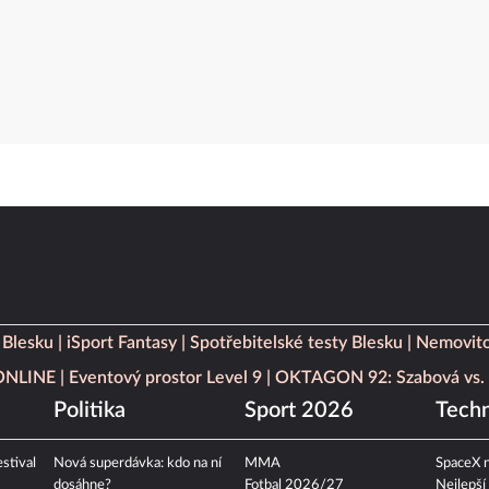
 Blesku
iSport Fantasy
Spotřebitelské testy Blesku
Nemovito
 ONLINE
Eventový prostor Level 9
OKTAGON 92: Szabová vs. 
Politika
Sport 2026
Techn
stival
Nová superdávka: kdo na ní
MMA
SpaceX n
dosáhne?
Fotbal 2026/27
Nejlepší