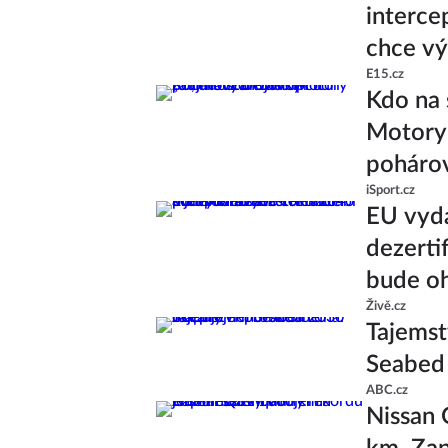
interce
chce v
E15.cz
Kdo na 
Motory 
poháro
iSport.cz
EU vyda
dezerti
bude oh
Živě.cz
Tajemst
Seabed
ABC.cz
Nissan 