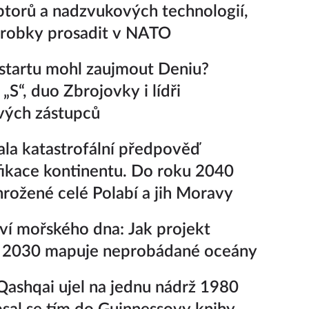
ptorů a nadzvukových technologií,
ýrobky prosadit v NATO
startu mohl zaujmout Deniu?
„S“, duo Zbrojovky i lídři
vých zástupců
la katastrofální předpověď
fikace kontinentu. Do roku 2040
rožené celé Polabí a jih Moravy
ví mořského dna: Jak projekt
 2030 mapuje neprobádané oceány
Qashqai ujel na jednu nádrž 1980