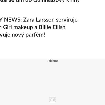
sal se tím do Guinnessovy knihy
ů
 NEWS: Zara Larsson servíruje
 Girl makeup a Billie Eilish
vuje nový parfém!