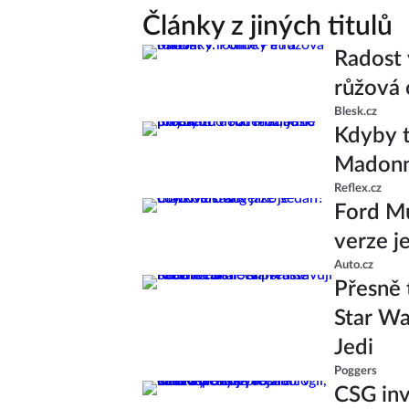
Články z jiných titulů
Radost 
růžová 
Blesk.cz
Kdyby t
Madonně
Reflex.cz
Ford Mu
verze j
Auto.cz
Přesně 
Star Wa
Jedi
Poggers
CSG inv