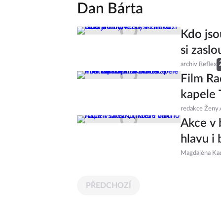
Dan Bárta
Kdo jso
si zaslo
archiv Reflex
Film Ra
kapele 
redakce Ženy.
Akce v 
hlavu i 
Magdaléna Ka
PŘEDCHOZÍ