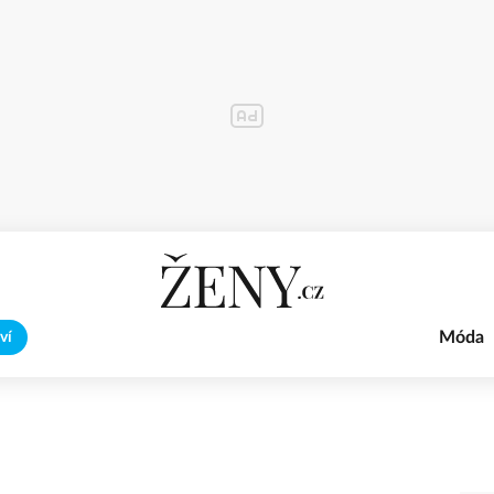
Móda
ví