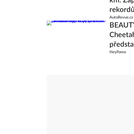
km. Zap
rekord
AutoRevue.cz
BEAUTY
Cheetah
předsta
HeyFomo