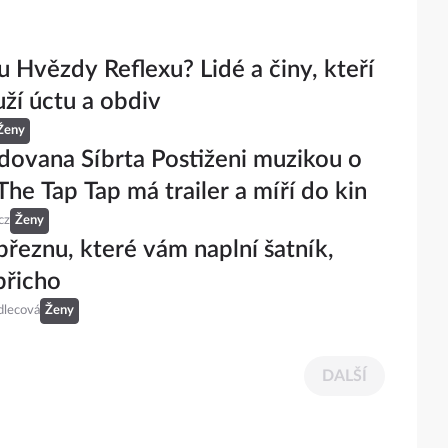
u Hvězdy Reflexu? Lidé a činy, kteří
uží úctu a obdiv
Ženy
dovana Síbrta Postiženi muzikou o
The Tap Tap má trailer a míří do kin
cz
Ženy
březnu, které vám naplní šatník,
břicho
dlecová
Ženy
DALŠÍ