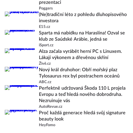
prezentaci
Poggers
(Ne)tradiční léto z pohledu dluhopisového
investora
E15.cz
Sparta má nabídku na Haraslína! Ozval se
klub ze Saúdské Arábie, jedná se
iSport.cz
Alza začala vyrábět herní PC s Linuxem.
Lákají výkonem a dřevěnou skříní
Živě.cz
Nový král druhohor: Obří mořský plaz
Tylosaurus rex byl postrachem oceánů
ABC.cz
Perfektně udržovaná Škoda 110 L projela
Evropu a teď hledá nového dobrodruha.
Nezruinuje vás
AutoRevue.cz
Proč každá generace hledá svůj signature
beauty look
HeyFomo