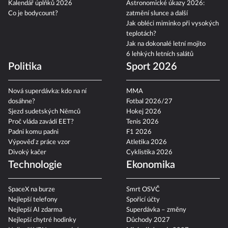
Kalendář úplňků 2026
Astronomické úkazy 2026:
Co je bodycount?
zatmění slunce a další
Jak obléci miminko při vysokých
teplotách?
Jak na dokonalé letní mojito
6 lehkých letních salátů
Politika
Sport 2026
Nová superdávka: kdo na ní
MMA
dosáhne?
Fotbal 2026/27
Sjezd sudetských Němců
Hokej 2026
Proč vláda zavádí EET?
Tenis 2026
Padni komu padni
F1 2026
Výpověď z práce vzor
Atletika 2026
Divoký kačer
Cyklistika 2026
Technologie
Ekonomika
SpaceX na burze
Smrt OSVČ
Nejlepší telefony
Spořicí účty
Nejlepší AI zdarma
Superdávka – změny
Nejlepší chytré hodinky
Důchody 2027