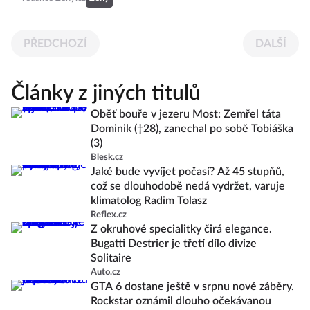
PŘEDCHOZÍ
DALŠÍ
Články z jiných titulů
Oběť bouře v jezeru Most: Zemřel táta
Dominik (†28), zanechal po sobě Tobiáška
(3)
Blesk.cz
Jaké bude vyvíjet počasí? Až 45 stupňů,
což se dlouhodobě nedá vydržet, varuje
klimatolog Radim Tolasz
Reflex.cz
Z okruhové specialitky čirá elegance.
Bugatti Destrier je třetí dílo divize
Solitaire
Auto.cz
GTA 6 dostane ještě v srpnu nové záběry.
Rockstar oznámil dlouho očekávanou