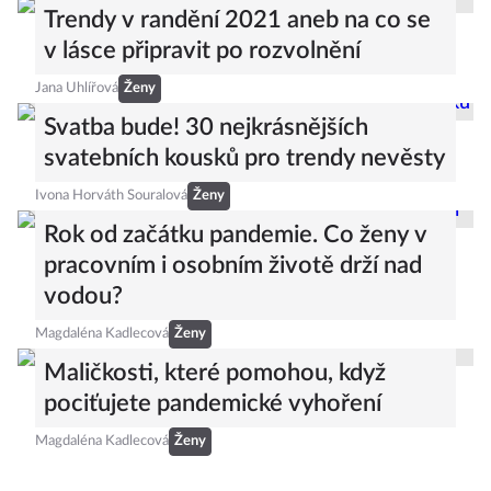
Trendy v randění 2021 aneb na co se
v lásce připravit po rozvolnění
Jana Uhlířová
Ženy
Svatba bude! 30 nejkrásnějších
svatebních kousků pro trendy nevěsty
Ivona Horváth Souralová
Ženy
Rok od začátku pandemie. Co ženy v
pracovním i osobním životě drží nad
vodou?
Magdaléna Kadlecová
Ženy
Maličkosti, které pomohou, když
pociťujete pandemické vyhoření
Magdaléna Kadlecová
Ženy