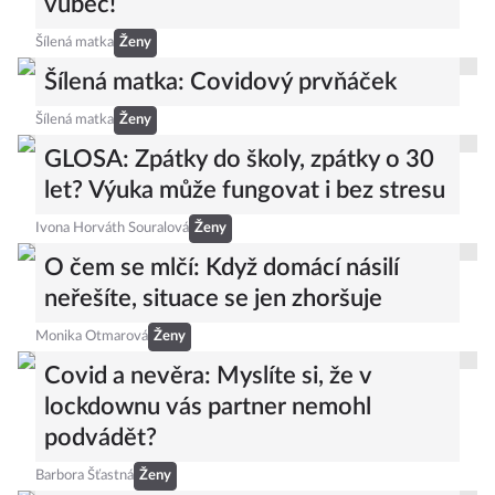
vůbec!
Šílená matka
Ženy
Šílená matka: Covidový prvňáček
Šílená matka
Ženy
GLOSA: Zpátky do školy, zpátky o 30
let? Výuka může fungovat i bez stresu
Ivona Horváth Souralová
Ženy
O čem se mlčí: Když domácí násilí
neřešíte, situace se jen zhoršuje
Monika Otmarová
Ženy
Covid a nevěra: Myslíte si, že v
lockdownu vás partner nemohl
podvádět?
Barbora Šťastná
Ženy