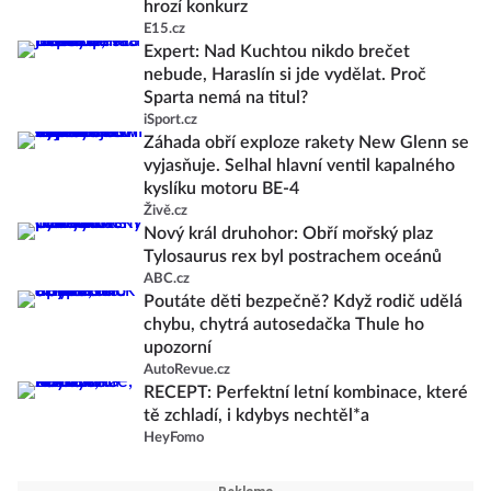
hrozí konkurz
E15.cz
Expert: Nad Kuchtou nikdo brečet
nebude, Haraslín si jde vydělat. Proč
Sparta nemá na titul?
iSport.cz
Záhada obří exploze rakety New Glenn se
vyjasňuje. Selhal hlavní ventil kapalného
kyslíku motoru BE-4
Živě.cz
Nový král druhohor: Obří mořský plaz
Tylosaurus rex byl postrachem oceánů
ABC.cz
Poutáte děti bezpečně? Když rodič udělá
chybu, chytrá autosedačka Thule ho
upozorní
AutoRevue.cz
RECEPT: Perfektní letní kombinace, které
tě zchladí, i kdybys nechtěl*a
HeyFomo