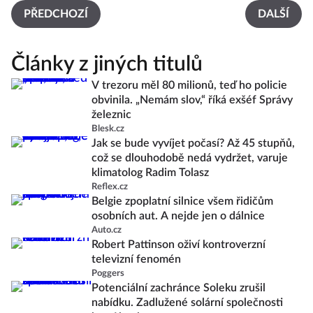
PŘEDCHOZÍ
DALŠÍ
Články z jiných titulů
V trezoru měl 80 milionů, teď ho policie
obvinila. „Nemám slov,“ říká exšéf Správy
železnic
Blesk.cz
Jak se bude vyvíjet počasí? Až 45 stupňů,
což se dlouhodobě nedá vydržet, varuje
klimatolog Radim Tolasz
Reflex.cz
Belgie zpoplatní silnice všem řidičům
osobních aut. A nejde jen o dálnice
Auto.cz
Robert Pattinson oživí kontroverzní
televizní fenomén
Poggers
Potenciální zachránce Soleku zrušil
nabídku. Zadlužené solární společnosti