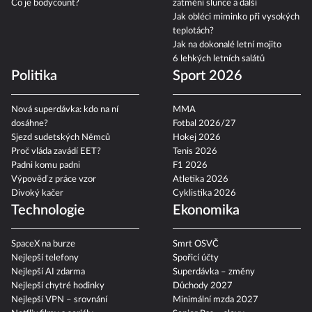
Co je bodycount?
zatmění slunce a další
Jak obléci miminko při vysokých
teplotách?
Jak na dokonalé letní mojito
6 lehkých letních salátů
Politika
Sport 2026
Nová superdávka: kdo na ní
MMA
dosáhne?
Fotbal 2026/27
Sjezd sudetských Němců
Hokej 2026
Proč vláda zavádí EET?
Tenis 2026
Padni komu padni
F1 2026
Výpověď z práce vzor
Atletika 2026
Divoký kačer
Cyklistika 2026
Technologie
Ekonomika
SpaceX na burze
Smrt OSVČ
Nejlepší telefony
Spořicí účty
Nejlepší AI zdarma
Superdávka – změny
Nejlepší chytré hodinky
Důchody 2027
Nejlepší VPN – srovnání
Minimální mzda 2027