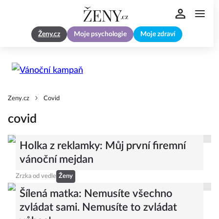
Ženy.cz
Moje psychologie
Moje zdraví
Zeny.cz
Covid
covid
Holka z reklamky: Můj první firemní
vánoční mejdan
Zrzka od vedle
Ženy
Šílená matka: Nemusíte všechno
zvládat sami. Nemusíte to zvládat