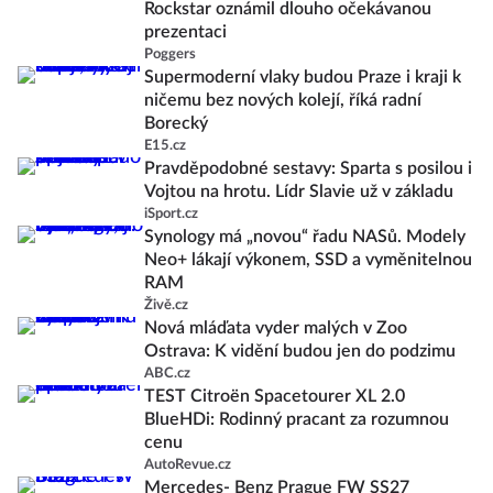
Rockstar oznámil dlouho očekávanou
prezentaci
Poggers
Supermoderní vlaky budou Praze i kraji k
ničemu bez nových kolejí, říká radní
Borecký
E15.cz
Pravděpodobné sestavy: Sparta s posilou i
Vojtou na hrotu. Lídr Slavie už v základu
iSport.cz
Synology má „novou“ řadu NASů. Modely
Neo+ lákají výkonem, SSD a vyměnitelnou
RAM
Živě.cz
Nová mláďata vyder malých v Zoo
Ostrava: K vidění budou jen do podzimu
ABC.cz
TEST Citroën Spacetourer XL 2.0
BlueHDi: Rodinný pracant za rozumnou
cenu
AutoRevue.cz
Mercedes- Benz Prague FW SS27