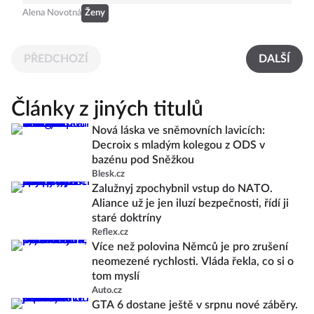
Alena Novotná
Ženy
PŘEDCHOZÍ
DALŠÍ
Články z jiných titulů
Nová láska ve sněmovních lavicích:
Decroix s mladým kolegou z ODS v
bazénu pod Sněžkou
Blesk.cz
Zalužnyj zpochybnil vstup do NATO.
Aliance už je jen iluzí bezpečnosti, řídí ji
staré doktríny
Reflex.cz
Více než polovina Němců je pro zrušení
neomezené rychlosti. Vláda řekla, co si o
tom myslí
Auto.cz
GTA 6 dostane ještě v srpnu nové záběry.