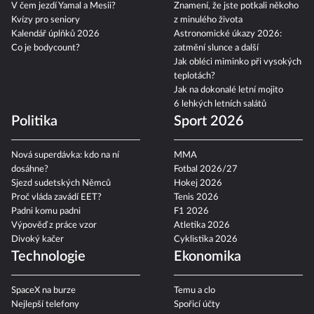
V čem jezdí Yamal a Mesii?
Znamení, že jste potkali někoho
Kvízy pro seniory
z minulého života
Kalendář úplňků 2026
Astronomické úkazy 2026:
Co je bodycount?
zatmění slunce a další
Jak obléci miminko při vysokých
teplotách?
Jak na dokonalé letní mojito
6 lehkých letních salátů
Politika
Sport 2026
Nová superdávka: kdo na ní
MMA
dosáhne?
Fotbal 2026/27
Sjezd sudetských Němců
Hokej 2026
Proč vláda zavádí EET?
Tenis 2026
Padni komu padni
F1 2026
Výpověď z práce vzor
Atletika 2026
Divoký kačer
Cyklistika 2026
Technologie
Ekonomika
SpaceX na burze
Temu a clo
Nejlepší telefony
Spořicí účty