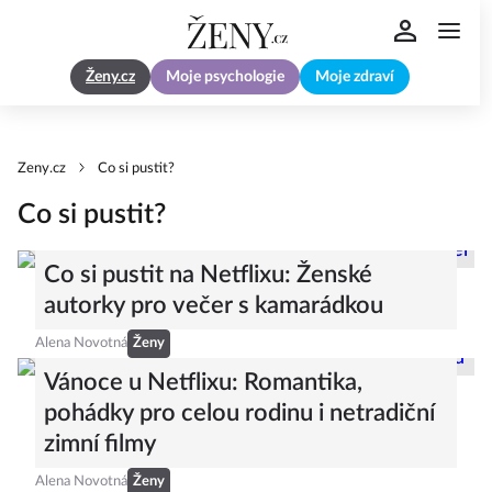
Ženy.cz
Moje psychologie
Moje zdraví
Zeny.cz
Co si pustit?
Co si pustit?
Co si pustit na Netflixu: Ženské
autorky pro večer s kamarádkou
Alena Novotná
Ženy
Vánoce u Netflixu: Romantika,
pohádky pro celou rodinu i netradiční
zimní filmy
Alena Novotná
Ženy