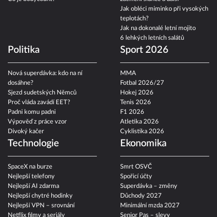
Jak obléci miminko při vysokých
teplotách?
Jak na dokonalé letní mojito
6 lehkých letních salátů
Politika
Sport 2026
Nová superdávka: kdo na ní
MMA
dosáhne?
Fotbal 2026/27
Sjezd sudetských Němců
Hokej 2026
Proč vláda zavádí EET?
Tenis 2026
Padni komu padni
F1 2026
Výpověď z práce vzor
Atletika 2026
Divoký kačer
Cyklistika 2026
Technologie
Ekonomika
SpaceX na burze
Smrt OSVČ
Nejlepší telefony
Spořicí účty
Nejlepší AI zdarma
Superdávka – změny
Nejlepší chytré hodinky
Důchody 2027
Nejlepší VPN – srovnání
Minimální mzda 2027
Netflix filmy a seriály
Senior Pas – slevy