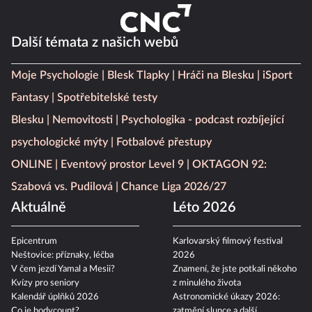
Další témata z našich webů
Moje Psychologie
Blesk Tlapky
Hráči na Blesku
iSport
Fantasy
Spotřebitelské testy
Blesku
Nemovitosti
Psychologika - podcast rozbíjející
psychologické mýty
Fotbalové přestupy
ONLINE
Eventový prostor Level 9
OKTAGON 92:
Szabová vs. Pudilová
Chance Liga 2026/27
Aktuálně
Léto 2026
Epicentrum
Karlovarský filmový festival
Neštovice: příznaky, léčba
2026
V čem jezdí Yamal a Mesii?
Znamení, že jste potkali někoho
Kvízy pro seniory
z minulého života
Kalendář úplňků 2026
Astronomické úkazy 2026:
Co je bodycount?
zatmění slunce a další