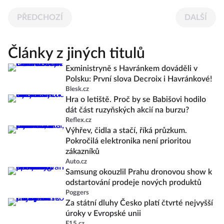
PŘEDCHOZÍ
DALŠÍ
Články z jiných titulů
Exministryně s Havránkem dováděli v
Polsku: První slova Decroix i Havránkové!
Blesk.cz
Hra o letiště. Proč by se Babišovi hodilo
dát část ruzyňských akcií na burzu?
Reflex.cz
Výhřev, čidla a stačí, říká průzkum.
Pokročilá elektronika není prioritou
zákazníků
Auto.cz
Samsung okouzlil Prahu dronovou show k
odstartování prodeje nových produktů
Poggers
Za státní dluhy Česko platí čtvrté nejvyšší
úroky v Evropské unii
E15.cz