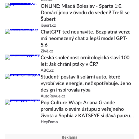
ONLINE: Mladá Boleslav - Sparta 1:0.
Domácí jdou v úvodu do vedení! Trefil se
Šubert
iSport.cz
ChatGPT teď neunavíte. Bezplatná verze
má neomezený chat a lepší model GPT-
5.6
Živě.cz
Česká společnost ornitologická slaví 100
let: Jak chrání ptáky v ČR?
ABC.cz
Studenti postavili solární auto, které
vyrobí více energie, než spotřebuje. Jeho
design inspirovala ryba
AutoRevue.cz
Pop Culture Wrap: Ariana Grande
promluvila o svém ústupu z veřejného
života a Sophia z KATSEYE si dává pauzu
od skupiny
HeyFomo