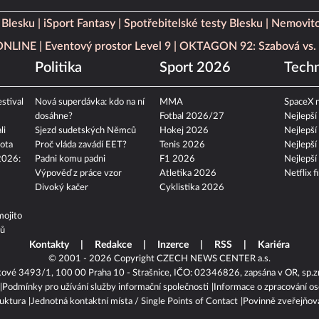
 Blesku
iSport Fantasy
Spotřebitelské testy Blesku
Nemovito
 ONLINE
Eventový prostor Level 9
OKTAGON 92: Szabová vs. 
Politika
Sport 2026
Techn
stival
Nová superdávka: kdo na ní
MMA
SpaceX n
dosáhne?
Fotbal 2026/27
Nejlepší
li
Sjezd sudetských Němců
Hokej 2026
Nejlepší
ota
Proč vláda zavádí EET?
Tenis 2026
Nejlepší
2026:
Padni komu padni
F1 2026
Nejlepší
Výpověď z práce vzor
Atletika 2026
Netflix f
Divoký kačer
Cyklistika 2026
mojito
tů
Kontakty
Redakce
Inzerce
RSS
Kariéra
© 2001 - 2026 Copyright
CZECH NEWS CENTER a.s.
kové 3493/1, 100 00 Praha 10 - Strašnice, IČO: 02346826, zapsána v OR, sp.z
Podmínky pro užívání služby informační společnosti
Informace o zpracování os
ruktura
Jednotná kontaktní místa / Single Points of Contact
Povinně zveřejňov