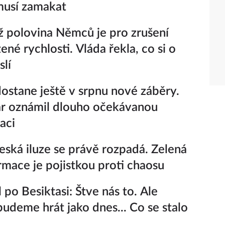
 musí zamakat
ž polovina Němců je pro zrušení
né rychlosti. Vláda řekla, co si o
lí
ostane ještě v srpnu nové záběry.
r oznámil dlouho očekávanou
aci
eská iluze se právě rozpadá. Zelená
rmace je pojistkou proti chaosu
 po Besiktasi: Štve nás to. Ale
udeme hrát jako dnes... Co se stalo