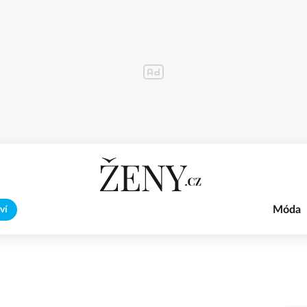
Móda
ví