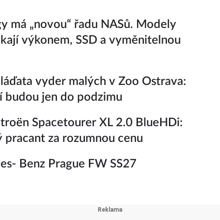
gy má „novou“ řadu NASů. Modely
kají výkonem, SSD a vyměnitelnou
áďata vyder malých v Zoo Ostrava:
í budou jen do podzimu
troën Spacetourer XL 2.0 BlueHDi:
 pracant za rozumnou cenu
es- Benz Prague FW SS27