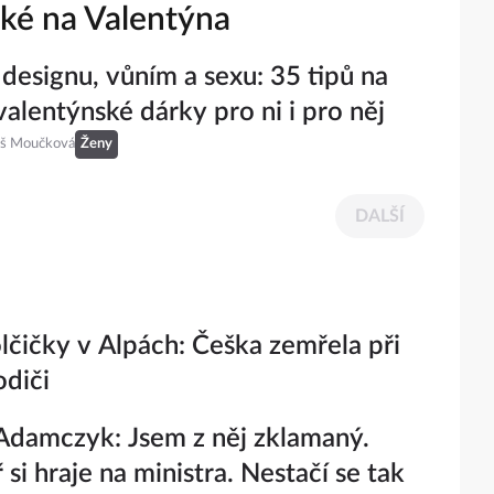
zké na Valentýna
 designu, vůním a sexu: 35 tipů na
valentýnské dárky pro ni i pro něj
eš Moučková
Ženy
DALŠÍ
lčičky v Alpách: Češka zemřela při
odiči
damczyk: Jsem z něj zklamaný.
si hraje na ministra. Nestačí se tak