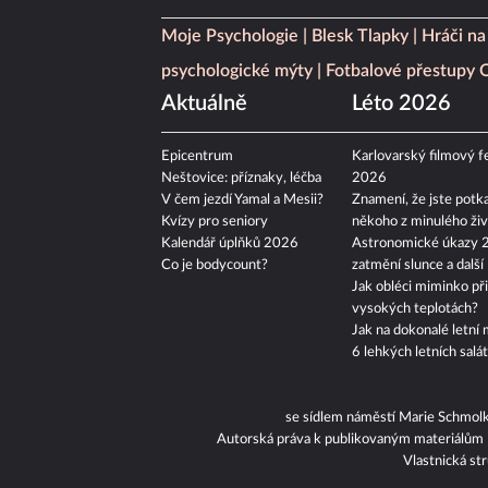
Moje Psychologie
Blesk Tlapky
Hráči na
psychologické mýty
Fotbalové přestupy
Aktuálně
Léto 2026
Epicentrum
Karlovarský filmový fe
Neštovice: příznaky, léčba
2026
V čem jezdí Yamal a Mesii?
Znamení, že jste potka
Kvízy pro seniory
někoho z minulého živ
Kalendář úplňků 2026
Astronomické úkazy 
Co je bodycount?
zatmění slunce a další
Jak obléci miminko při
vysokých teplotách?
Jak na dokonalé letní 
6 lehkých letních salá
se sídlem náměstí Marie Schmol
Autorská práva k publikovaným materiálům
Vlastnická st