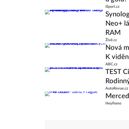
iSport.cz
Synolo
Neo+ lá
RAM
Živě.cz
Nová ml
K viděn
ABC.cz
TEST Ci
Rodinný
AutoRevue.cz
Merced
HeyFomo