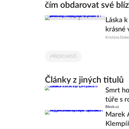
čím obdarovat své blí
Láska k
krásné 
Kristýna Dob
PŘEDCHOZÍ
Články z jiných titulů
Smrt ho
túře s r
Blesk.cz
Marek A
Klempíř 