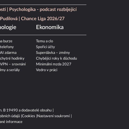
sti
Psychologika - podcast rozbíjející
Pudilová
Chance Liga 2026/27
ologie
Ekonomika
a burze
Temu a clo
 telefony
Spořicí účty
 AI zdarma
Superdávka – změny
 chytré hodinky
Chybějící roky k důchodu
 VPN – srovnání
Minimální mzda 2027
ilmy a seriály
Vedro v práci
n. B 19490 a dodavatelé obsahu
obních údajů
Cookies
Nastavení soukromí
ané informace