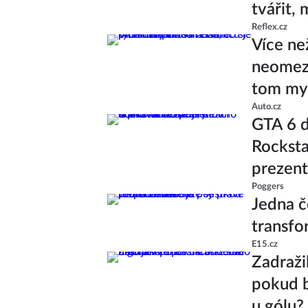
tvářit,
Reflex.cz
Více ne
neomeze
tom mys
Auto.cz
GTA 6 d
Rocksta
prezent
Poggers
Jedna č
transfo
E15.cz
Zadražil
pokud b
u gólu?