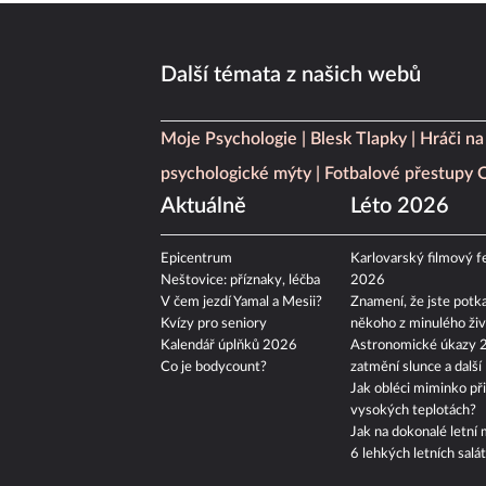
Další témata z našich webů
Moje Psychologie
Blesk Tlapky
Hráči na
psychologické mýty
Fotbalové přestupy
Aktuálně
Léto 2026
Epicentrum
Karlovarský filmový fe
Neštovice: příznaky, léčba
2026
V čem jezdí Yamal a Mesii?
Znamení, že jste potka
Kvízy pro seniory
někoho z minulého živ
Kalendář úplňků 2026
Astronomické úkazy 
Co je bodycount?
zatmění slunce a další
Jak obléci miminko při
vysokých teplotách?
Jak na dokonalé letní 
6 lehkých letních salá