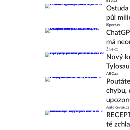
E15.cz
Ostuda 
půl mil
iSport.cz
ChatGPT
má neom
Živě.cz
Nový kr
Tylosau
ABC.cz
Poutáte
chybu, 
upozor
AutoRevue.cz
RECEPT:
tě zchl