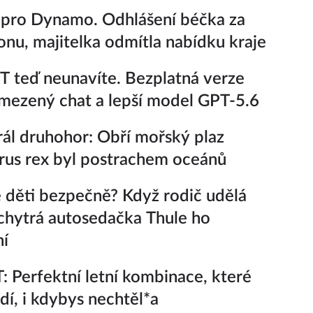
pro Dynamo. Odhlášení béčka za
ionu, majitelka odmítla nabídku kraje
 teď neunavíte. Bezplatná verze
ezený chat a lepší model GPT-5.6
ál druhohor: Obří mořský plaz
rus rex byl postrachem oceánů
 děti bezpečně? Když rodič udělá
chytrá autosedačka Thule ho
ní
 Perfektní letní kombinace, které
adí, i kdybys nechtěl*a