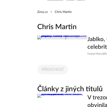
Zeny.cz
Chris Martin
Chris Martin
Jablko,
celebri
Ivona Horváth
PŘEDCHOZÍ
Články z jiných titulů
V trezo
obvinil