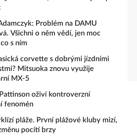
c
Adamczyk: Problém na DAMU
vá. Všichni o něm vědí, jen moc
 co s ním
lasická corvette s dobrými jízdními
stmi? Mitsuoka znovu využije
ární MX-5
Pattinson oživí kontroverzní
ní fenomén
yklízí pláže. První plážové kluby mizí,
 změnu pocítí brzy