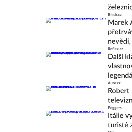
železni
Blesk.cz
Marek 
přetrvá
nevědí,
Reflex.cz
Další k
vlastno
legend
Auto.cz
Robert 
televiz
Poggers
Itálie v
turisté