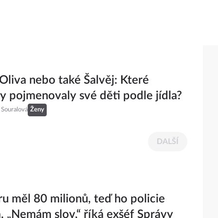
 Oliva nebo také Šalvěj: Které
ty pojmenovaly své děti podle jídla?
 Souralová
Ženy
DALŠÍ
ru měl 80 milionů, teď ho policie
a. „Nemám slov,“ říká exšéf Správy