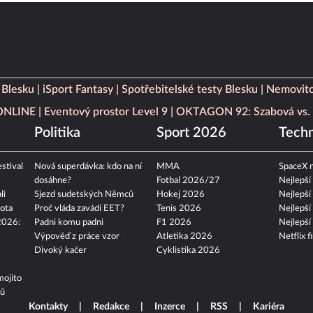
 Blesku
iSport Fantasy
Spotřebitelské testy Blesku
Nemovito
 ONLINE
Eventový prostor Level 9
OKTAGON 92: Szabová vs. 
Politika
Sport 2026
Techn
stival
Nová superdávka: kdo na ní
MMA
SpaceX n
dosáhne?
Fotbal 2026/27
Nejlepší
li
Sjezd sudetských Němců
Hokej 2026
Nejlepší
ota
Proč vláda zavádí EET?
Tenis 2026
Nejlepší
2026:
Padni komu padni
F1 2026
Nejlepší
Výpověď z práce vzor
Atletika 2026
Netflix f
Divoký kačer
Cyklistika 2026
mojito
tů
Kontakty
Redakce
Inzerce
RSS
Kariéra