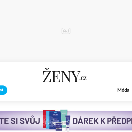
Móda
ví