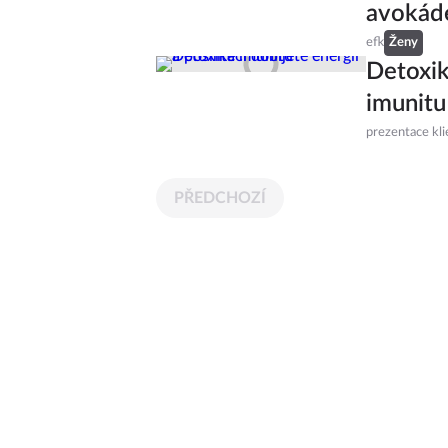
avokáde
efk
Ženy
Detoxik
imunitu
prezentace kli
PŘEDCHOZÍ