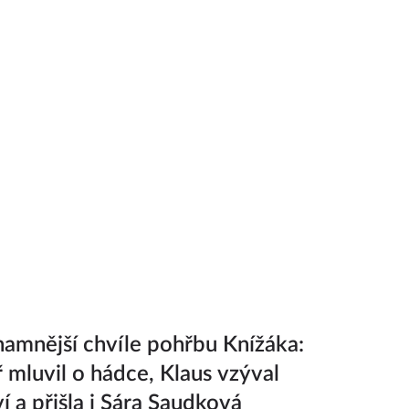
amnější chvíle pohřbu Knížáka:
 mluvil o hádce, Klaus vzýval
í a přišla i Sára Saudková