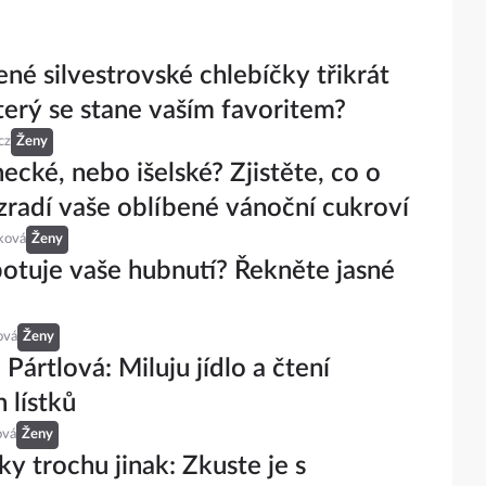
né silvestrovské chlebíčky třikrát
Který se stane vaším favoritem?
cz
Ženy
necké, nebo išelské? Zjistěte, co o
zradí vaše oblíbené vánoční cukroví
ková
Ženy
otuje vaše hubnutí? Řekněte jasné
ová
Ženy
Pártlová: Miluju jídlo a čtení
h lístků
ová
Ženy
ky trochu jinak: Zkuste je s