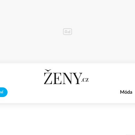
Móda
ví