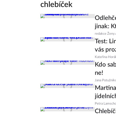
chlebíček
Odlehče
jinak: 
redakce Ženy.
Test: Li
vás pro
Kateřina Horá
Kdo sab
ne!
Jana Potužník
Martina 
jídelníc
Petra Lamsch
Chlebíč