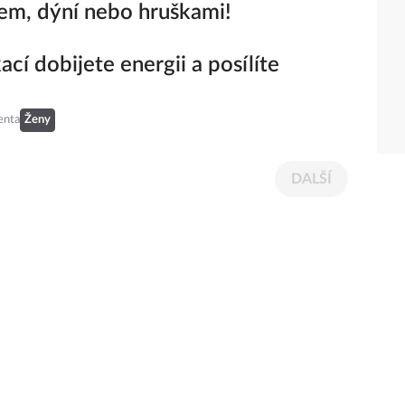
m, dýní nebo hruškami!
ací dobijete energii a posílíte
enta
Ženy
DALŠÍ