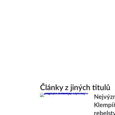
Články z jiných titulů
Nejvýzn
Klempíř
rebelstv