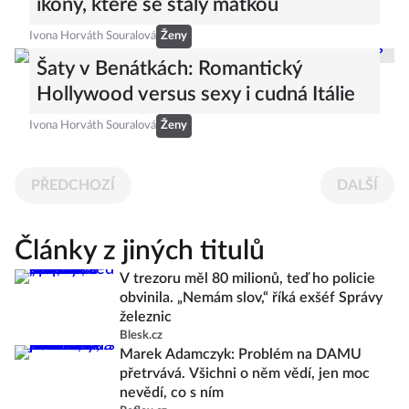
ikony, které se staly matkou
Ivona Horváth Souralová
Ženy
Šaty v Benátkách: Romantický
Hollywood versus sexy i cudná Itálie
Ivona Horváth Souralová
Ženy
PŘEDCHOZÍ
DALŠÍ
Články z jiných titulů
V trezoru měl 80 milionů, teď ho policie
obvinila. „Nemám slov,“ říká exšéf Správy
železnic
Blesk.cz
Marek Adamczyk: Problém na DAMU
přetrvává. Všichni o něm vědí, jen moc
nevědí, co s ním