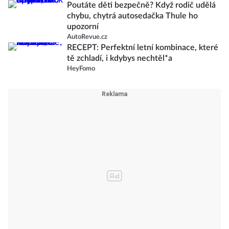
Poutáte děti bezpečně? Když rodič udělá
chybu, chytrá autosedačka Thule ho
upozorní
AutoRevue.cz
RECEPT: Perfektní letní kombinace, které
tě zchladí, i kdybys nechtěl*a
HeyFomo