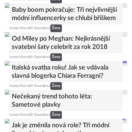
Baby boom pokračuje: Tři nejvlivnější
módní influencerky se chlubí bříškem
Ivona Horváth Souralová
Ženy
Od Miley po Meghan: Nejkrásnější
svatební šaty celebrit za rok 2018
Ivona Horváth Souralová
Ženy
Italská svatba roku! Jak se vdávala
slavná blogerka Chiara Ferragni?
Ivona Horváth Souralová
Ženy
Nečekaný trend tohoto léta:
Sametové plavky
Ivona Horváth Souralová
Ženy
Jak je změnila nová role? Tři módní