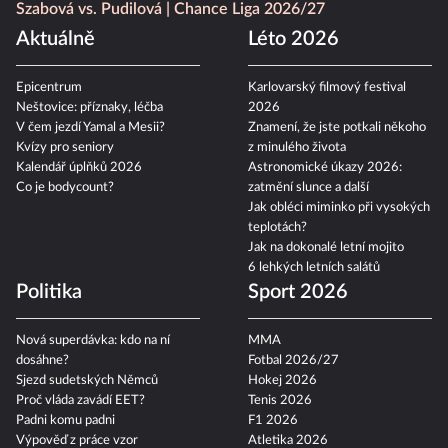
Szabová vs. Pudilová
Chance Liga 2026/27
Aktuálně
Léto 2026
Epicentrum
Karlovarský filmový festival
Neštovice: příznaky, léčba
2026
V čem jezdí Yamal a Mesii?
Znamení, že jste potkali někoho
Kvízy pro seniory
z minulého života
Kalendář úplňků 2026
Astronomické úkazy 2026:
Co je bodycount?
zatmění slunce a další
Jak obléci miminko při vysokých
teplotách?
Jak na dokonalé letní mojito
6 lehkých letních salátů
Politika
Sport 2026
Nová superdávka: kdo na ní
MMA
dosáhne?
Fotbal 2026/27
Sjezd sudetských Němců
Hokej 2026
Proč vláda zavádí EET?
Tenis 2026
Padni komu padni
F1 2026
Výpověď z práce vzor
Atletika 2026