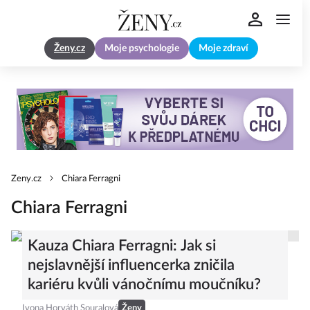
Ženy.cz
Moje psychologie
Moje zdraví
Zeny.cz
Chiara Ferragni
Chiara Ferragni
Kauza Chiara Ferragni: Jak si
nejslavnější influencerka zničila
kariéru kvůli vánočnímu moučníku?
Ivona Horváth Souralová
Ženy