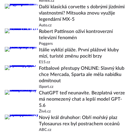
Reflex.cz
Další klasická corvette s dobrými jízdními
vlastnostmi? Mitsuoka znovu využije
legendární MX-5
Auto.cz
Robert Pattinson oživí kontroverzní
televizní fenomén
Poggers
Itálie vyklízí pláže. První plážové kluby
mizí, turisté změnu pocítí brzy
E15.cz
Fotbalové přestupy ONLINE: Slavný klub
chce Mercada, Sparta ale měla nabídku
odmítnout
iSport.cz
ChatGPT teď neunavíte. Bezplatná verze
má neomezený chat a lepší model GPT-
5.6
Živě.cz
Nový král druhohor: Obří mořský plaz
Tylosaurus rex byl postrachem oceánů
ABC.cz