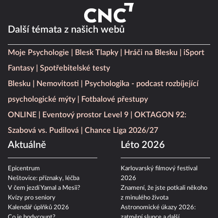
Další témata z našich webů
Moje Psychologie
Blesk Tlapky
Hráči na Blesku
iSport
Fantasy
Spotřebitelské testy
Blesku
Nemovitosti
Psychologika - podcast rozbíjející
psychologické mýty
Fotbalové přestupy
ONLINE
Eventový prostor Level 9
OKTAGON 92:
Szabová vs. Pudilová
Chance Liga 2026/27
Aktuálně
Léto 2026
Epicentrum
Karlovarský filmový festival
Neštovice: příznaky, léčba
2026
V čem jezdí Yamal a Mesii?
Znamení, že jste potkali někoho
Kvízy pro seniory
z minulého života
Kalendář úplňků 2026
Astronomické úkazy 2026:
Co je bodycount?
zatmění slunce a další