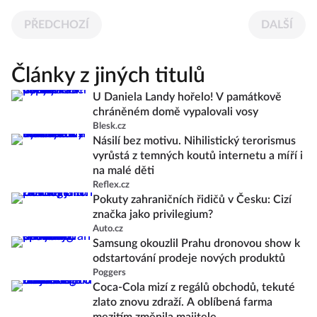
PŘEDCHOZÍ
DALŠÍ
Články z jiných titulů
U Daniela Landy hořelo! V památkově
chráněném domě vypalovali vosy
Blesk.cz
Násilí bez motivu. Nihilistický terorismus
vyrůstá z temných koutů internetu a míří i
na malé děti
Reflex.cz
Pokuty zahraničních řidičů v Česku: Cizí
značka jako privilegium?
Auto.cz
Samsung okouzlil Prahu dronovou show k
odstartování prodeje nových produktů
Poggers
Coca-Cola mizí z regálů obchodů, tekuté
zlato znovu zdraží. A oblíbená farma