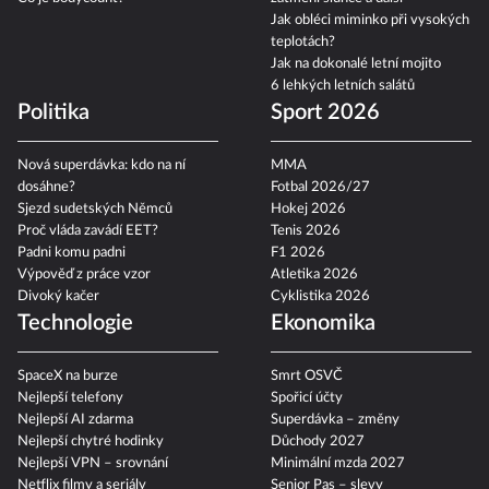
Jak obléci miminko při vysokých
teplotách?
Jak na dokonalé letní mojito
6 lehkých letních salátů
Politika
Sport 2026
Nová superdávka: kdo na ní
MMA
dosáhne?
Fotbal 2026/27
Sjezd sudetských Němců
Hokej 2026
Proč vláda zavádí EET?
Tenis 2026
Padni komu padni
F1 2026
Výpověď z práce vzor
Atletika 2026
Divoký kačer
Cyklistika 2026
Technologie
Ekonomika
SpaceX na burze
Smrt OSVČ
Nejlepší telefony
Spořicí účty
Nejlepší AI zdarma
Superdávka – změny
Nejlepší chytré hodinky
Důchody 2027
Nejlepší VPN – srovnání
Minimální mzda 2027
Netflix filmy a seriály
Senior Pas – slevy