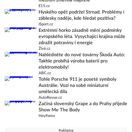
mezitím změnila majitele
E15.cz
Hyského opět podržel Strnad. Problémy i
záblesky naděje, kde hledat pozitiva?
iSport.cz
Extrémní horko zásadně mění podmínky
evropského léta. Vysychající krajina může
zdražit potraviny i energie
Živě.cz
Nahlédněte do nové továrny Škoda Auto:
Takhle probíhá výroba baterií pro
elektromobily!
ABC.cz
Tohle Porsche 911 je poseté symboly
Austrálie. Vozí na sobě miniaturní
umělecká díla
AutoRevue.cz
Začíná slovenský Grape a do Prahy přijede
Show Me The Body
HeyFomo