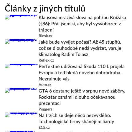
Články z jiných titulů
Klausova mrazivá slova na pohřbu Knížáka
(†86): Přál jsem si, aby byl vysvobozen z
trápení
Blesk.cz
Jaké bude vyvíjet počasí? Až 45 stupňů,
což se dlouhodobě nedá vydržet, varuje
klimatolog Radim Tolasz
Reflex.cz
Perfektně udržovaná Škoda 110 L projela
Evropu a teď hledá nového dobrodruha.
Nezruinuje vás
Auto.cz
GTA 6 dostane ještě v srpnu nové záběry.
Rockstar oznámil dlouho očekávanou
prezentaci
Poggers
Na trzích se děje něco nezvyklého.
Technologické firmy shánějí miliardy
E15.cz