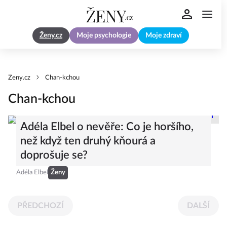
Ženy.cz
Moje psychologie
Moje zdraví
Zeny.cz
Chan-kchou
Chan-kchou
Adéla Elbel o nevěře: Co je horšího,
než když ten druhý kňourá a
doprošuje se?
Adéla Elbel
Ženy
PŘEDCHOZÍ
DALŠÍ