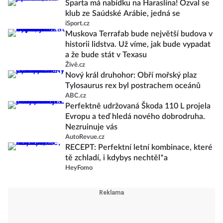
Sparta má nabídku na Haraslína! Ozval se
klub ze Saúdské Arábie, jedná se
iSport.cz
Muskova Terrafab bude největší budova v
historii lidstva. Už víme, jak bude vypadat
a že bude stát v Texasu
Živě.cz
Nový král druhohor: Obří mořský plaz
Tylosaurus rex byl postrachem oceánů
ABC.cz
Perfektně udržovaná Škoda 110 L projela
Evropu a teď hledá nového dobrodruha.
Nezruinuje vás
AutoRevue.cz
RECEPT: Perfektní letní kombinace, které
tě zchladí, i kdybys nechtěl*a
HeyFomo