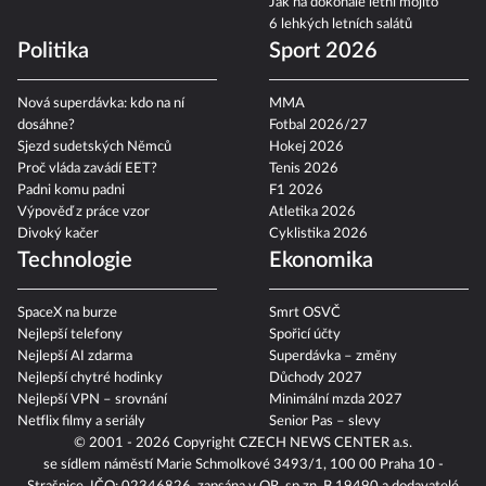
Jak na dokonalé letní mojito
6 lehkých letních salátů
Politika
Sport 2026
Nová superdávka: kdo na ní
MMA
dosáhne?
Fotbal 2026/27
Sjezd sudetských Němců
Hokej 2026
Proč vláda zavádí EET?
Tenis 2026
Padni komu padni
F1 2026
Výpověď z práce vzor
Atletika 2026
Divoký kačer
Cyklistika 2026
Technologie
Ekonomika
SpaceX na burze
Smrt OSVČ
Nejlepší telefony
Spořicí účty
Nejlepší AI zdarma
Superdávka – změny
Nejlepší chytré hodinky
Důchody 2027
Nejlepší VPN – srovnání
Minimální mzda 2027
Netflix filmy a seriály
Senior Pas – slevy
© 2001 - 2026 Copyright
CZECH NEWS CENTER a.s.
se sídlem náměstí Marie Schmolkové 3493/1, 100 00 Praha 10 -