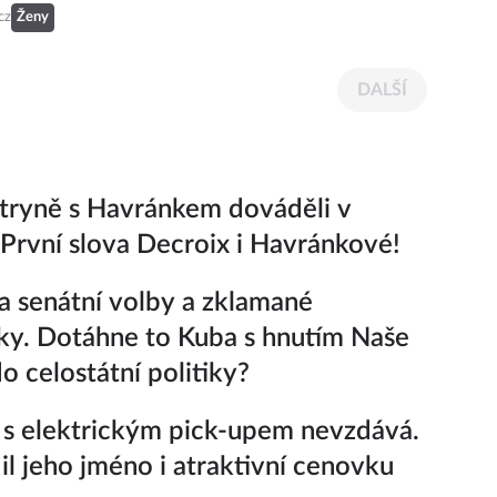
cz
Ženy
DALŠÍ
tryně s Havránkem dováděli v
 První slova Decroix i Havránkové!
a senátní volby a zklamané
ky. Dotáhne to Kuba s hnutím Naše
o celostátní politiky?
 s elektrickým pick-upem nevzdává.
il jeho jméno i atraktivní cenovku