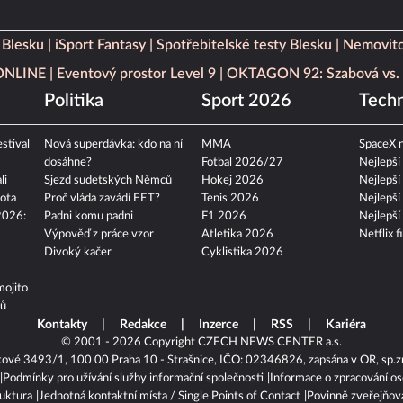
 Blesku
iSport Fantasy
Spotřebitelské testy Blesku
Nemovito
 ONLINE
Eventový prostor Level 9
OKTAGON 92: Szabová vs. 
Politika
Sport 2026
Techn
stival
Nová superdávka: kdo na ní
MMA
SpaceX n
dosáhne?
Fotbal 2026/27
Nejlepší
li
Sjezd sudetských Němců
Hokej 2026
Nejlepší
ota
Proč vláda zavádí EET?
Tenis 2026
Nejlepší
2026:
Padni komu padni
F1 2026
Nejlepší
Výpověď z práce vzor
Atletika 2026
Netflix f
Divoký kačer
Cyklistika 2026
mojito
tů
Kontakty
Redakce
Inzerce
RSS
Kariéra
© 2001 - 2026 Copyright
CZECH NEWS CENTER a.s.
kové 3493/1, 100 00 Praha 10 - Strašnice, IČO: 02346826, zapsána v OR, sp.z
Podmínky pro užívání služby informační společnosti
Informace o zpracování os
ruktura
Jednotná kontaktní místa / Single Points of Contact
Povinně zveřejňov