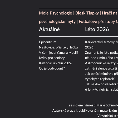
Moje Psychologie
Blesk Tlapky
Hráči na
psychologické mýty
Fotbalové přestupy
Aktuálně
Léto 2026
Epicentrum
Karlovarský filmový fe
Neštovice: příznaky, léčba
2026
V čem jezdí Yamal a Mesii?
Znamení, že jste potka
Kvízy pro seniory
někoho z minulého živ
Kalendář úplňků 2026
Astronomické úkazy 
Co je bodycount?
zatmění slunce a další
Jak obléci miminko při
vysokých teplotách?
Jak na dokonalé letní 
6 lehkých letních salá
se sídlem náměstí Marie Schmol
Autorská práva k publikovaným materiálům
Vlastnická st