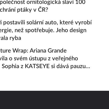
polečnost ornitologická slaví 100
k chrání ptáky v ČR?
 postavili solární auto, které vyrobí
ergie, než spotřebuje. Jeho design
vala ryba
ture Wrap: Ariana Grande
ila o svém ústupu z veřejného
a Sophia z KATSEYE si dává pauzu
iny