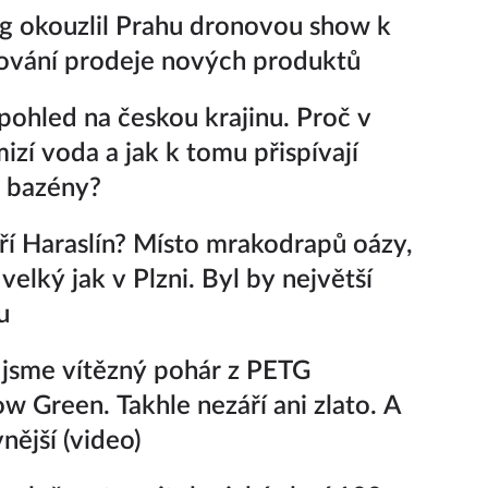
 okouzlil Prahu dronovou show k
ování prodeje nových produktů
pohled na českou krajinu. Proč v
izí voda a jak k tomu přispívají
 bazény?
í Haraslín? Místo mrakodrapů oázy,
velký jak v Plzni. Byl by největší
u
i jsme vítězný pohár z PETG
ow Green. Takhle nezáří ani zlato. A
vnější (video)