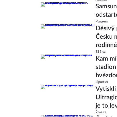
Samsung
odstart
Poggers
Děsivý 
Česku m
rodinné
E15.cz
Kam míř
stadion 
hvězdo
iSport.cz
Vytiskl
Ultragl
je to le
Živě.cz