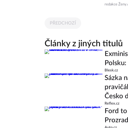
redakce Ženy.
PŘEDCHOZÍ
Články z jiných titulů
Exminis
Polsku:
Blesk.cz
Sázka n
pravičá
Česko d
Reflex.cz
Ford to
Prozrad
Auto.cz