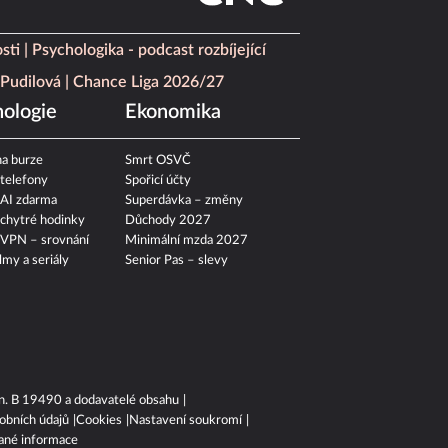
sti
Psychologika - podcast rozbíjející
Pudilová
Chance Liga 2026/27
ologie
Ekonomika
a burze
Smrt OSVČ
 telefony
Spořicí účty
 AI zdarma
Superdávka – změny
 chytré hodinky
Důchody 2027
 VPN – srovnání
Minimální mzda 2027
ilmy a seriály
Senior Pas – slevy
n. B 19490 a dodavatelé obsahu
obních údajů
Cookies
Nastavení soukromí
ané informace