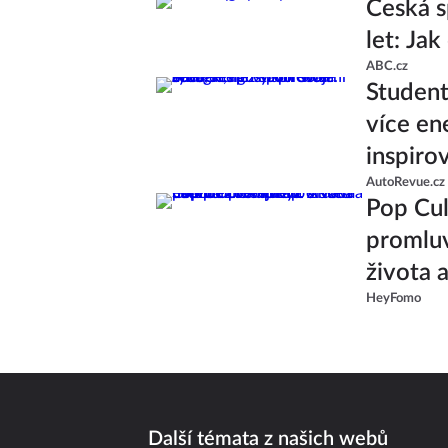
Česká s
let: Ja
ABC.cz
Studenti
více en
inspiro
AutoRevue.cz
Pop Cul
promluv
života 
HeyFomo
od skup
Další témata z našich webů