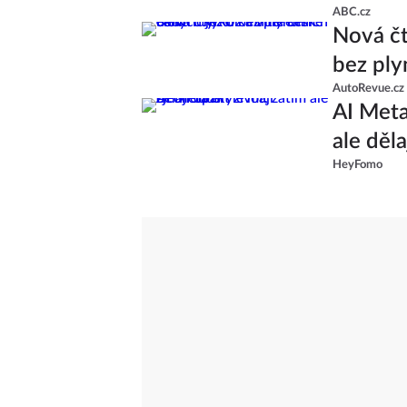
ABC.cz
Nová čt
bez ply
AutoRevue.cz
AI Meta
ale děla
HeyFomo