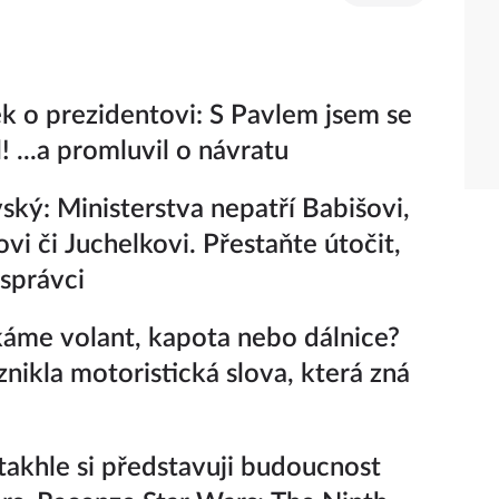
k o prezidentovi: S Pavlem jsem se
! ...a promluvil o návratu
ský: Ministerstva nepatří Babišovi,
vi či Juchelkovi. Přestaňte útočit,
 správci
káme volant, kapota nebo dálnice?
znikla motoristická slova, která zná
takhle si představuji budoucnost