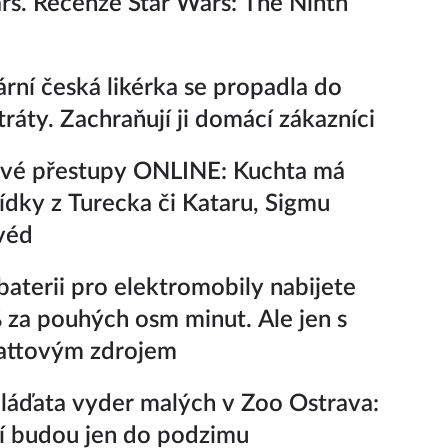
rs. Recenze Star Wars: The Ninth
rní česká likérka se propadla do
tráty. Zachraňují ji domácí zákazníci
ové přestupy ONLINE: Kuchta má
ídky z Turecka či Kataru, Sigmu
Švéd
aterii pro elektromobily nabijete
 za pouhých osm minut. Ale jen s
ttovým zdrojem
áďata vyder malých v Zoo Ostrava:
í budou jen do podzimu