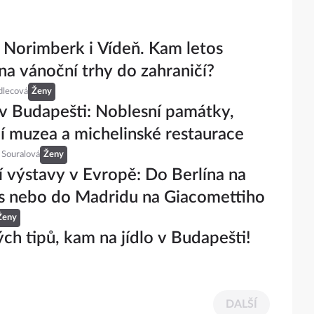
 Norimberk i Vídeň. Kam letos
 na vánoční trhy do zahraničí?
dlecová
Ženy
 v Budapešti: Noblesní památky,
 muzea a michelinské restaurace
 Souralová
Ženy
í výstavy v Evropě: Do Berlína na
s nebo do Madridu na Giacomettiho
Ženy
ých tipů, kam na jídlo v Budapešti!
DALŠÍ