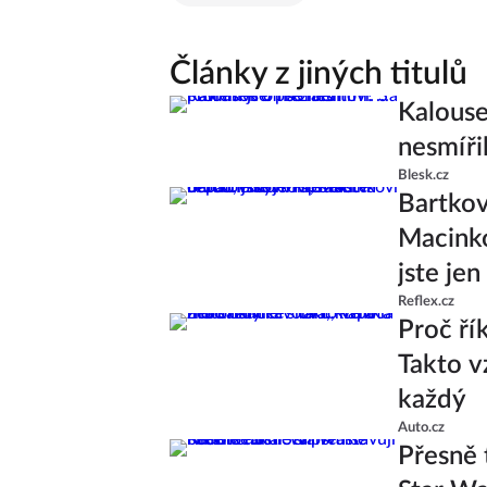
Články z jiných titulů
Kalouse
nesmířil
Blesk.cz
Bartkov
Macinko
jste jen
Reflex.cz
Proč ří
Takto v
každý
Auto.cz
Přesně 