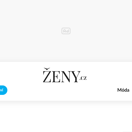
Móda
ví