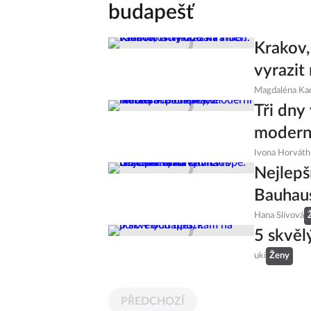
budapešť
Krakov,
vyrazit
Magdaléna Ka
Tři dny
moderní
Ivona Horváth
Nejlepš
Bauhau
Hana Slívová
5 skvěl
uki
Ženy
PŘEDCHOZÍ