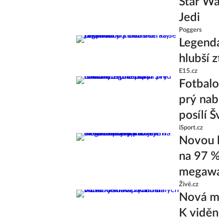
Star Wa
Jedi
Poggers
Legendá
hlubší z
E15.cz
Fotbal
prý nab
posílí 
iSport.cz
Novou b
na 97 %
megawa
Živě.cz
Nová ml
K viděn