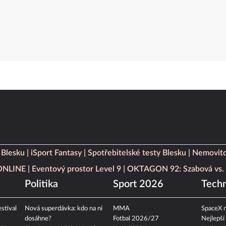
 Blesku
iSport Fantasy
Spotřebitelské testy Blesku
Nemovito
 ONLINE
Eventový prostor Level 9
OKTAGON 92: Szabová vs. 
Politika
Sport 2026
Techn
stival
Nová superdávka: kdo na ní
MMA
SpaceX n
dosáhne?
Fotbal 2026/27
Nejlepší