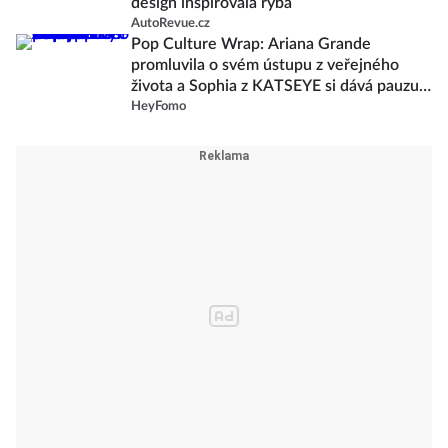
design inspirovala ryba
AutoRevue.cz
Pop Culture Wrap: Ariana Grande
promluvila o svém ústupu z veřejného
života a Sophia z KATSEYE si dává pauzu
od skupiny
HeyFomo