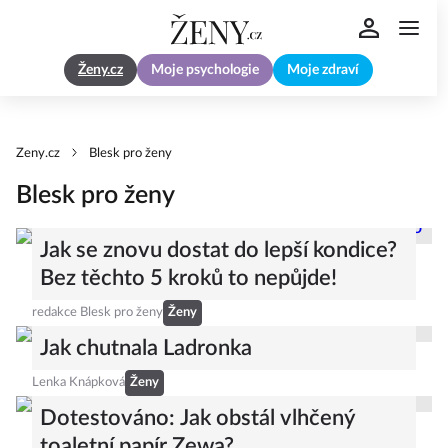
Ženy.cz
Moje psychologie
Moje zdraví
Zeny.cz
Blesk pro ženy
Blesk pro ženy
Jak se znovu dostat do lepší kondice?
Bez těchto 5 kroků to nepůjde!
redakce Blesk pro ženy
Ženy
Jak chutnala Ladronka
Lenka Knápková
Ženy
Dotestováno: Jak obstál vlhčený
toaletní papír Zewa?