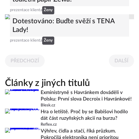
prezentace klienta
Ženy
Dotestováno: Buďte svěží s TENA
Lady!
prezentace klienta
Ženy
PŘEDCHOZÍ
DALŠÍ
Články z jiných titulů
Exministryně s Havránkem dováděli v
Polsku: První slova Decroix i Havránkové!
Blesk.cz
Hra o letiště. Proč by se Babišovi hodilo
dát část ruzyňských akcií na burzu?
Reflex.cz
Výhřev, čidla a stačí, říká průzkum.
Pokročilá elektronika není prioritou