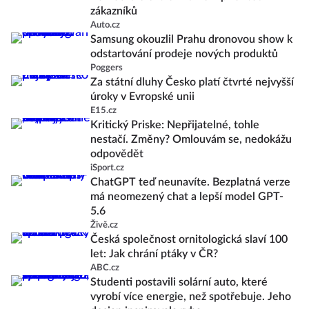
zákazníků
Auto.cz
Samsung okouzlil Prahu dronovou show k
odstartování prodeje nových produktů
Poggers
Za státní dluhy Česko platí čtvrté nejvyšší
úroky v Evropské unii
E15.cz
Kritický Priske: Nepřijatelné, tohle
nestačí. Změny? Omlouvám se, nedokážu
odpovědět
iSport.cz
ChatGPT teď neunavíte. Bezplatná verze
má neomezený chat a lepší model GPT-
5.6
Živě.cz
Česká společnost ornitologická slaví 100
let: Jak chrání ptáky v ČR?
ABC.cz
Studenti postavili solární auto, které
vyrobí více energie, než spotřebuje. Jeho