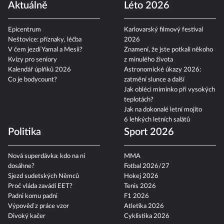
Aktuálně
Léto 2026
Epicentrum
Karlovarský filmový festival
Neštovice: příznaky, léčba
2026
V čem jezdí Yamal a Mesii?
Znamení, že jste potkali někoho
Kvízy pro seniory
z minulého života
Kalendář úplňků 2026
Astronomické úkazy 2026:
Co je bodycount?
zatmění slunce a další
Jak obléci miminko při vysokých
teplotách?
Jak na dokonalé letní mojito
6 lehkých letních salátů
Politika
Sport 2026
Nová superdávka: kdo na ní
MMA
dosáhne?
Fotbal 2026/27
Sjezd sudetských Němců
Hokej 2026
Proč vláda zavádí EET?
Tenis 2026
Padni komu padni
F1 2026
Výpověď z práce vzor
Atletika 2026
Divoký kačer
Cyklistika 2026