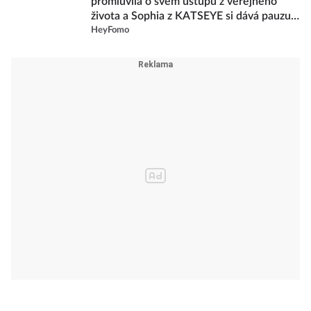
promluvila o svém ústupu z veřejného
života a Sophia z KATSEYE si dává pauzu
od skupiny
HeyFomo