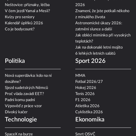
Neštovice: příznaky, léčba
2026
V čem jezdí Yamal a Mesii?
Znamení, že jste potkali někoho
Kvízy pro seniory
z minulého života
Kalendář úplňků 2026
Astronomické úkazy 2026:
Co je bodycount?
zatmění slunce a další
Jak obléci miminko při vysokých
teplotách?
Jak na dokonalé letní mojito
6 lehkých letních salátů
Politika
Sport 2026
Nová superdávka: kdo na ní
MMA
dosáhne?
Fotbal 2026/27
Sjezd sudetských Němců
Hokej 2026
Proč vláda zavádí EET?
Tenis 2026
Padni komu padni
F1 2026
Výpověď z práce vzor
Atletika 2026
Divoký kačer
Cyklistika 2026
Technologie
Ekonomika
SpaceX na burze
Smrt OSVČ