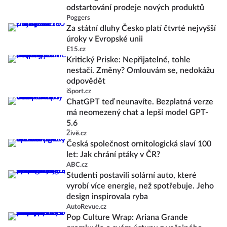
odstartování prodeje nových produktů
Poggers
Za státní dluhy Česko platí čtvrté nejvyšší
úroky v Evropské unii
E15.cz
Kritický Priske: Nepřijatelné, tohle
nestačí. Změny? Omlouvám se, nedokážu
odpovědět
iSport.cz
ChatGPT teď neunavíte. Bezplatná verze
má neomezený chat a lepší model GPT-
5.6
Živě.cz
Česká společnost ornitologická slaví 100
let: Jak chrání ptáky v ČR?
ABC.cz
Studenti postavili solární auto, které
vyrobí více energie, než spotřebuje. Jeho
design inspirovala ryba
AutoRevue.cz
Pop Culture Wrap: Ariana Grande