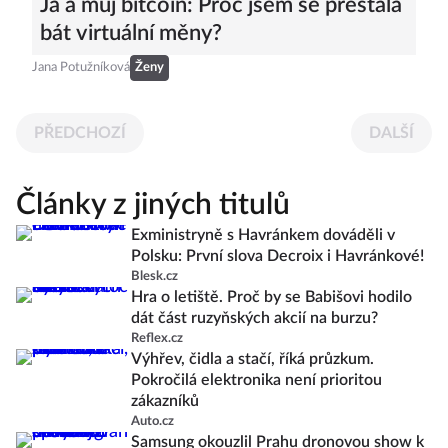
Já a můj bitcoin: Proč jsem se přestala
bát virtuální měny?
Jana Potužníková
Ženy
PŘEDCHOZÍ
DALŠÍ
Články z jiných titulů
Exministryně s Havránkem dováděli v
Polsku: První slova Decroix i Havránkové!
Blesk.cz
Hra o letiště. Proč by se Babišovi hodilo
dát část ruzyňských akcií na burzu?
Reflex.cz
Výhřev, čidla a stačí, říká průzkum.
Pokročilá elektronika není prioritou
zákazníků
Auto.cz
Samsung okouzlil Prahu dronovou show k