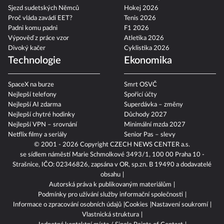
Sjezd sudetských Němců
Hokej 2026
Proč vláda zavádí EET?
Tenis 2026
Padni komu padni
F1 2026
Výpověď z práce vzor
Atletika 2026
Divoký kačer
Cyklistika 2026
Technologie
Ekonomika
SpaceX na burze
Smrt OSVČ
Nejlepší telefony
Spořicí účty
Nejlepší AI zdarma
Superdávka – změny
Nejlepší chytré hodinky
Důchody 2027
Nejlepší VPN – srovnání
Minimální mzda 2027
Netflix filmy a seriály
Senior Pas – slevy
© 2001 - 2026 Copyright
CZECH NEWS CENTER a.s.
se sídlem náměstí Marie Schmolkové 3493/1, 100 00 Praha 10 -
Strašnice, IČO: 02346826, zapsána v OR, sp.zn. B 19490 a dodavatelé
obsahu
Autorská práva k publikovaným materiálům
Podmínky pro užívání služby informační společnosti
Informace o zpracování osobních údajů
Cookies
Nastavení soukromí
Vlastnická struktura