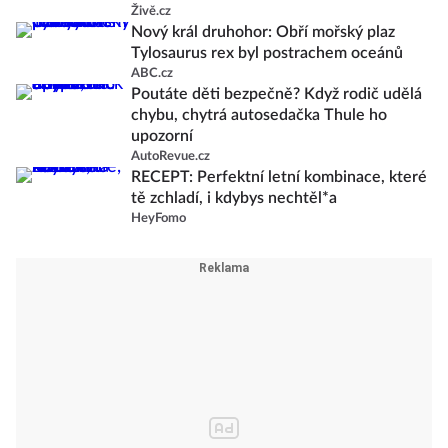
Živě.cz
Nový král druhohor: Obří mořský plaz
Tylosaurus rex byl postrachem oceánů
ABC.cz
Poutáte děti bezpečně? Když rodič udělá
chybu, chytrá autosedačka Thule ho
upozorní
AutoRevue.cz
RECEPT: Perfektní letní kombinace, které
tě zchladí, i kdybys nechtěl*a
HeyFomo