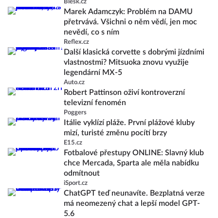
Blesk.cz
Marek Adamczyk: Problém na DAMU
přetrvává. Všichni o něm vědí, jen moc
nevědí, co s ním
Reflex.cz
Další klasická corvette s dobrými jízdními
vlastnostmi? Mitsuoka znovu využije
legendární MX-5
Auto.cz
Robert Pattinson oživí kontroverzní
televizní fenomén
Poggers
Itálie vyklízí pláže. První plážové kluby
mizí, turisté změnu pocítí brzy
E15.cz
Fotbalové přestupy ONLINE: Slavný klub
chce Mercada, Sparta ale měla nabídku
odmítnout
iSport.cz
ChatGPT teď neunavíte. Bezplatná verze
má neomezený chat a lepší model GPT-
5.6