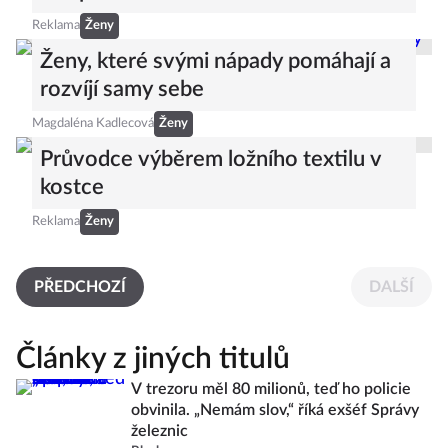
Reklama
Ženy
Ženy, které svými nápady pomáhají a
rozvíjí samy sebe
Magdaléna Kadlecová
Ženy
Průvodce výběrem ložního textilu v
kostce
Reklama
Ženy
PŘEDCHOZÍ
DALŠÍ
Články z jiných titulů
V trezoru měl 80 milionů, teď ho policie
obvinila. „Nemám slov,“ říká exšéf Správy
železnic