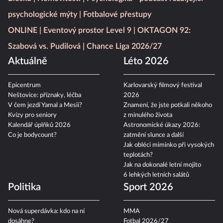
psychologické mýty
Fotbalové přestupy
ONLINE
Eventový prostor Level 9
OKTAGON 92:
Szabová vs. Pudilová
Chance Liga 2026/27
Aktuálně
Léto 2026
Epicentrum
Karlovarský filmový festival
Neštovice: příznaky, léčba
2026
V čem jezdí Yamal a Mesii?
Znamení, že jste potkali někoho
Kvízy pro seniory
z minulého života
Kalendář úplňků 2026
Astronomické úkazy 2026:
Co je bodycount?
zatmění slunce a další
Jak obléci miminko při vysokých
teplotách?
Jak na dokonalé letní mojito
6 lehkých letních salátů
Politika
Sport 2026
Nová superdávka: kdo na ní
MMA
dosáhne?
Fotbal 2026/27