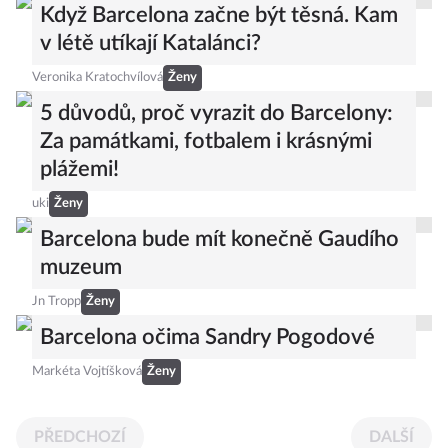
Když Barcelona začne být těsná. Kam
v létě utíkají Katalánci?
Veronika Kratochvílová
Ženy
5 důvodů, proč vyrazit do Barcelony:
Za památkami, fotbalem i krásnými
plážemi!
uki
Ženy
Barcelona bude mít konečně Gaudího
muzeum
Jn Tropp
Ženy
Barcelona očima Sandry Pogodové
Markéta Vojtíšková
Ženy
PŘEDCHOZÍ
DALŠÍ