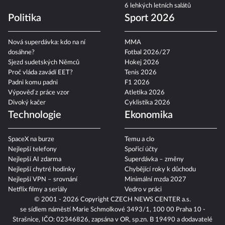
6 lehkých letních salátů
Politika
Sport 2026
Nová superdávka: kdo na ní
MMA
dosáhne?
Fotbal 2026/27
Sjezd sudetských Němců
Hokej 2026
Proč vláda zavádí EET?
Tenis 2026
Padni komu padni
F1 2026
Výpověď z práce vzor
Atletika 2026
Divoký kačer
Cyklistika 2026
Technologie
Ekonomika
SpaceX na burze
Temu a clo
Nejlepší telefony
Spořicí účty
Nejlepší AI zdarma
Superdávka – změny
Nejlepší chytré hodinky
Chybějící roky k důchodu
Nejlepší VPN – srovnání
Minimální mzda 2027
Netflix filmy a seriály
Vedro v práci
© 2001 - 2026 Copyright
CZECH NEWS CENTER a.s.
se sídlem náměstí Marie Schmolkové 3493/1, 100 00 Praha 10 -
Strašnice, IČO: 02346826, zapsána v OR, sp.zn. B 19490 a dodavatelé