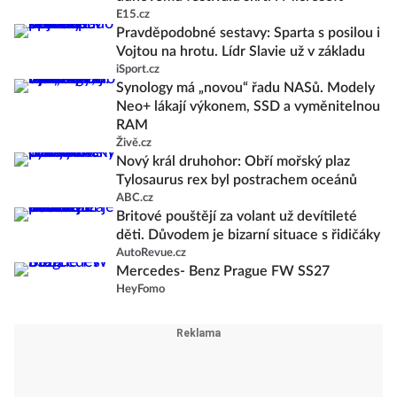
E15.cz
Pravděpodobné sestavy: Sparta s posilou i
Vojtou na hrotu. Lídr Slavie už v základu
iSport.cz
Synology má „novou“ řadu NASů. Modely
Neo+ lákají výkonem, SSD a vyměnitelnou
RAM
Živě.cz
Nový král druhohor: Obří mořský plaz
Tylosaurus rex byl postrachem oceánů
ABC.cz
Britové pouštějí za volant už devítileté
děti. Důvodem je bizarní situace s řidičáky
AutoRevue.cz
Mercedes- Benz Prague FW SS27
HeyFomo