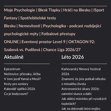
Moje Psychologie
Blesk Tlapky
Hráči na Blesku
iSport
Fantasy
Spotřebitelské testy
Blesku
Nemovitosti
Psychologika - podcast rozbíjející
psychologické mýty
Fotbalové přestupy
ONLINE
Eventový prostor Level 9
OKTAGON 92:
Szabová vs. Pudilová
Chance Liga 2026/27
Aktuálně
Léto 2026
Epicentrum
Karlovarský filmový festival
Neštovice: příznaky, léčba
2026
V čem jezdí Yamal a Mesii?
Znamení, že jste potkali někoho
Kvízy pro seniory
z minulého života
Kalendář úplňků 2026
Astronomické úkazy 2026:
Co je bodycount?
zatmění slunce a další
Jak obléci miminko při vysokých
teplotách?
Jak na dokonalé letní mojito