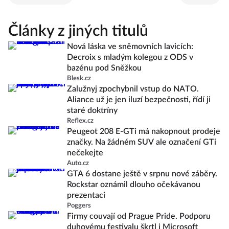
Články z jiných titulů
Nová láska ve sněmovních lavicích:
Decroix s mladým kolegou z ODS v
bazénu pod Sněžkou
Blesk.cz
Zalužnyj zpochybnil vstup do NATO.
Aliance už je jen iluzí bezpečnosti, řídí ji
staré doktríny
Reflex.cz
Peugeot 208 E-GTi má nakopnout prodeje
značky. Na žádném SUV ale označení GTi
nečekejte
Auto.cz
GTA 6 dostane ještě v srpnu nové záběry.
Rockstar oznámil dlouho očekávanou
prezentaci
Poggers
Firmy couvají od Prague Pride. Podporu
duhovému festivalu škrtl i Microsoft