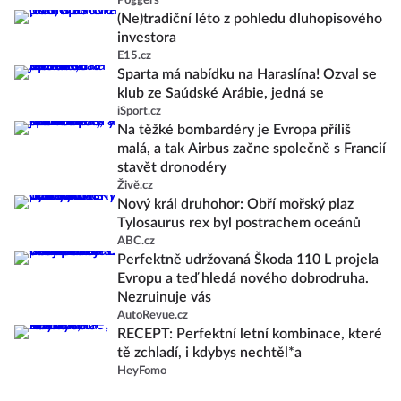
Poggers
(Ne)tradiční léto z pohledu dluhopisového
investora
E15.cz
Sparta má nabídku na Haraslína! Ozval se
klub ze Saúdské Arábie, jedná se
iSport.cz
Na těžké bombardéry je Evropa příliš
malá, a tak Airbus začne společně s Francií
stavět dronodéry
Živě.cz
Nový král druhohor: Obří mořský plaz
Tylosaurus rex byl postrachem oceánů
ABC.cz
Perfektně udržovaná Škoda 110 L projela
Evropu a teď hledá nového dobrodruha.
Nezruinuje vás
AutoRevue.cz
RECEPT: Perfektní letní kombinace, které
tě zchladí, i kdybys nechtěl*a
HeyFomo