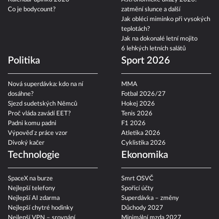
Co je bodycount?
zatmění slunce a další
Jak obléci miminko při vysokých
teplotách?
Jak na dokonalé letní mojito
6 lehkých letních salátů
Politika
Sport 2026
Nová superdávka: kdo na ní
MMA
dosáhne?
Fotbal 2026/27
Sjezd sudetských Němců
Hokej 2026
Proč vláda zavádí EET?
Tenis 2026
Padni komu padni
F1 2026
Výpověď z práce vzor
Atletika 2026
Divoký kačer
Cyklistika 2026
Technologie
Ekonomika
SpaceX na burze
Smrt OSVČ
Nejlepší telefony
Spořicí účty
Nejlepší AI zdarma
Superdávka – změny
Nejlepší chytré hodinky
Důchody 2027
Nejlepší VPN – srovnání
Minimální mzda 2027