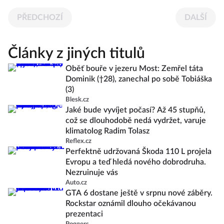
PŘEDCHOZÍ
DALŠÍ
Články z jiných titulů
Oběť bouře v jezeru Most: Zemřel táta
Dominik (†28), zanechal po sobě Tobiáška
(3)
Blesk.cz
Jaké bude vyvíjet počasí? Až 45 stupňů,
což se dlouhodobě nedá vydržet, varuje
klimatolog Radim Tolasz
Reflex.cz
Perfektně udržovaná Škoda 110 L projela
Evropu a teď hledá nového dobrodruha.
Nezruinuje vás
Auto.cz
GTA 6 dostane ještě v srpnu nové záběry.
Rockstar oznámil dlouho očekávanou
prezentaci