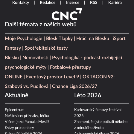
Kontakty
Redakce
Inzerce
RSS
Kariéra
Další témata z našich webů
Moje Psychologie
Blesk Tlapky
Hráči na Blesku
iSport
Fantasy
Spotřebitelské testy
Blesku
Nemovitosti
Psychologika - podcast rozbíjející
psychologické mýty
Fotbalové přestupy
ONLINE
Eventový prostor Level 9
OKTAGON 92:
Szabová vs. Pudilová
Chance Liga 2026/27
Aktuálně
Léto 2026
Epicentrum
Karlovarský filmový festival
Neštovice: příznaky, léčba
2026
V čem jezdí Yamal a Mesii?
Znamení, že jste potkali někoho
Kvízy pro seniory
z minulého života
Kalendář úplňků 2026
Astronomické úkazy 2026: