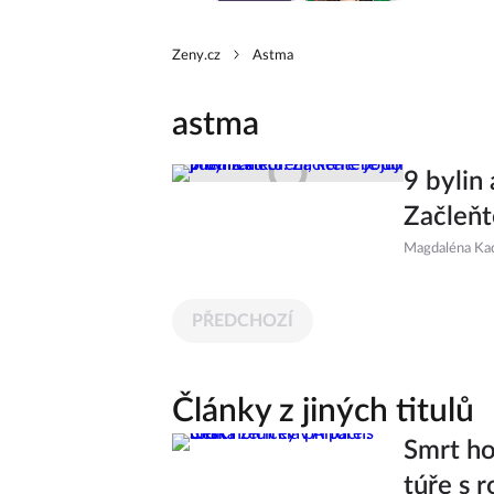
Zeny.cz
Astma
astma
9 bylin 
Začleňt
Magdaléna Ka
PŘEDCHOZÍ
Články z jiných titulů
Smrt ho
túře s r