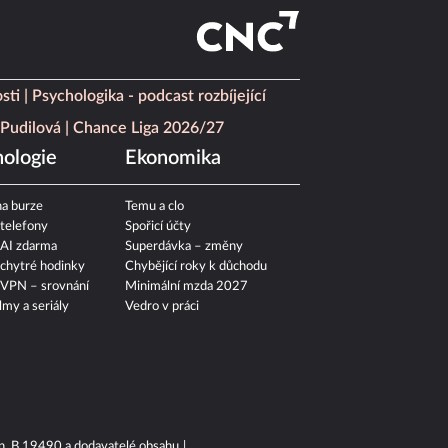
sti
Psychologika - podcast rozbíjející
Pudilová
Chance Liga 2026/27
ologie
Ekonomika
a burze
Temu a clo
 telefony
Spořicí účty
 AI zdarma
Superdávka – změny
 chytré hodinky
Chybějící roky k důchodu
 VPN – srovnání
Minimální mzda 2027
ilmy a seriály
Vedro v práci
n. B 19490 a dodavatelé obsahu