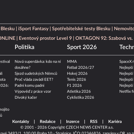
 Blesku
iSport Fantasy
Spotřebitelské testy Blesku
Nemovito
 ONLINE
Eventový prostor Level 9
OKTAGON 92: Szabová vs. 
Politika
Sport 2026
Techn
stival
Nová superdávka: kdo na ní
MMA
SpaceX n
dosáhne?
Fotbal 2026/27
Nejlepší
li
Sjezd sudetských Němců
Hokej 2026
Nejlepší
ota
Proč vláda zavádí EET?
Tenis 2026
Nejlepší
2026:
Padni komu padni
F1 2026
Nejlepší
Výpověď z práce vzor
Atletika 2026
Netflix f
Divoký kačer
Cyklistika 2026
mojito
tů
Kontakty
Redakce
Inzerce
RSS
Kariéra
© 2001 - 2026 Copyright
CZECH NEWS CENTER a.s.
kové 3493/1, 100 00 Praha 10 - Strašnice, IČO: 02346826, zapsána v OR, sp.z