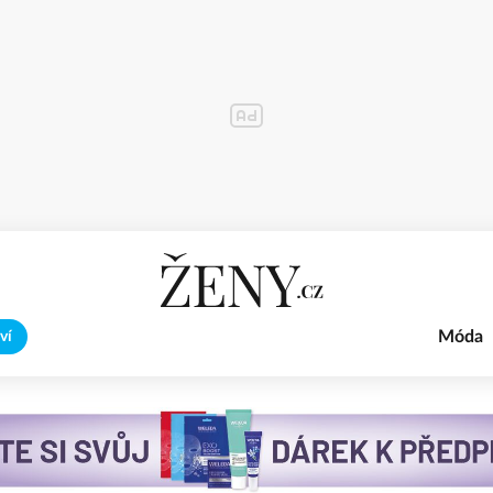
Móda
ví