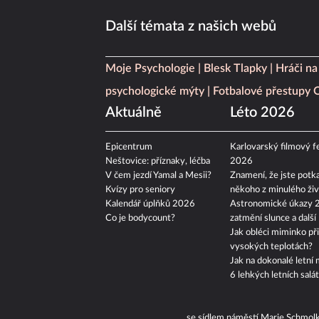
Další témata z našich webů
Moje Psychologie
Blesk Tlapky
Hráči na
psychologické mýty
Fotbalové přestupy
Aktuálně
Léto 2026
Epicentrum
Karlovarský filmový fe
Neštovice: příznaky, léčba
2026
V čem jezdí Yamal a Mesii?
Znamení, že jste potka
Kvízy pro seniory
někoho z minulého živ
Kalendář úplňků 2026
Astronomické úkazy 
Co je bodycount?
zatmění slunce a další
Jak obléci miminko při
vysokých teplotách?
Jak na dokonalé letní 
6 lehkých letních salá
se sídlem náměstí Marie Schmol