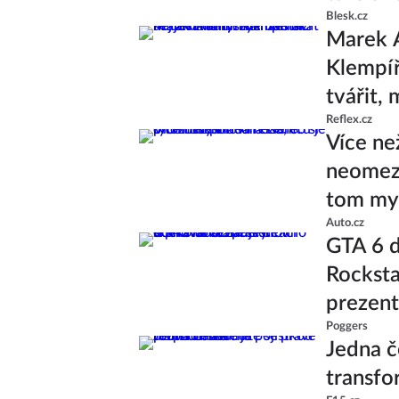
Blesk.cz
Marek A
Klempíř 
tvářit,
Reflex.cz
Více ne
neomeze
tom mys
Auto.cz
GTA 6 d
Rocksta
prezent
Poggers
Jedna č
transfo