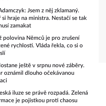
damczyk: Jsem z něj zklamaný.
si hraje na ministra. Nestačí se tak
 musí zamakat
ž polovina Němců je pro zrušení
né rychlosti. Vláda řekla, co si o
lí
ostane ještě v srpnu nové záběry.
r oznámil dlouho očekávanou
aci
eská iluze se právě rozpadá. Zelená
rmace je pojistkou proti chaosu