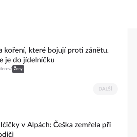
a koření, které bojují proti zánětu.
e je do jídelníčku
dlecová
Ženy
DALŠÍ
lčičky v Alpách: Češka zemřela při
odiči