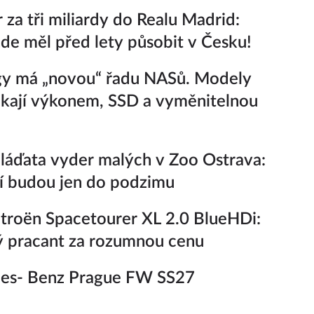
r za tři miliardy do Realu Madrid:
e měl před lety působit v Česku!
gy má „novou“ řadu NASů. Modely
kají výkonem, SSD a vyměnitelnou
áďata vyder malých v Zoo Ostrava:
í budou jen do podzimu
troën Spacetourer XL 2.0 BlueHDi:
 pracant za rozumnou cenu
es- Benz Prague FW SS27