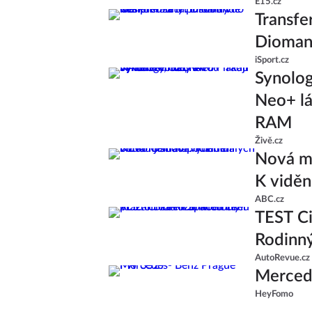
E15.cz
Transfe
Diomand
iSport.cz
Synolo
Neo+ lá
RAM
Živě.cz
Nová ml
K viděn
ABC.cz
TEST Ci
Rodinný
AutoRevue.cz
Merced
HeyFomo