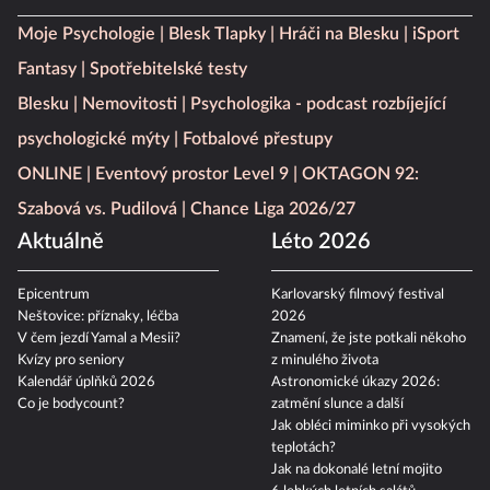
Moje Psychologie
Blesk Tlapky
Hráči na Blesku
iSport
Fantasy
Spotřebitelské testy
Blesku
Nemovitosti
Psychologika - podcast rozbíjející
psychologické mýty
Fotbalové přestupy
ONLINE
Eventový prostor Level 9
OKTAGON 92:
Szabová vs. Pudilová
Chance Liga 2026/27
Aktuálně
Léto 2026
Epicentrum
Karlovarský filmový festival
Neštovice: příznaky, léčba
2026
V čem jezdí Yamal a Mesii?
Znamení, že jste potkali někoho
Kvízy pro seniory
z minulého života
Kalendář úplňků 2026
Astronomické úkazy 2026:
Co je bodycount?
zatmění slunce a další
Jak obléci miminko při vysokých
teplotách?
Jak na dokonalé letní mojito