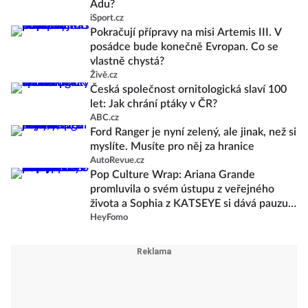
Adu?
iSport.cz
Pokračují přípravy na misi Artemis III. V
posádce bude konečně Evropan. Co se
vlastně chystá?
Živě.cz
Česká společnost ornitologická slaví 100
let: Jak chrání ptáky v ČR?
ABC.cz
Ford Ranger je nyní zelený, ale jinak, než si
myslíte. Musíte pro něj za hranice
AutoRevue.cz
Pop Culture Wrap: Ariana Grande
promluvila o svém ústupu z veřejného
života a Sophia z KATSEYE si dává pauzu
od skupiny
HeyFomo