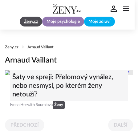
Ženy.cz
Moje psychologie
Moje zdraví
Zeny.cz
Arnaud Vaillant
Arnaud Vaillant
Šaty ve spreji: Přelomový vynález,
nebo nesmysl, po kterém ženy
netouží?
Ivona Horváth Souralová
Ženy
PŘEDCHOZÍ
DALŠÍ