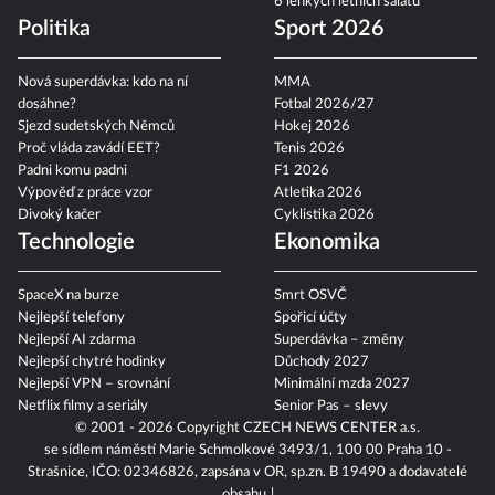
6 lehkých letních salátů
Politika
Sport 2026
Nová superdávka: kdo na ní
MMA
dosáhne?
Fotbal 2026/27
Sjezd sudetských Němců
Hokej 2026
Proč vláda zavádí EET?
Tenis 2026
Padni komu padni
F1 2026
Výpověď z práce vzor
Atletika 2026
Divoký kačer
Cyklistika 2026
Technologie
Ekonomika
SpaceX na burze
Smrt OSVČ
Nejlepší telefony
Spořicí účty
Nejlepší AI zdarma
Superdávka – změny
Nejlepší chytré hodinky
Důchody 2027
Nejlepší VPN – srovnání
Minimální mzda 2027
Netflix filmy a seriály
Senior Pas – slevy
© 2001 - 2026 Copyright
CZECH NEWS CENTER a.s.
se sídlem náměstí Marie Schmolkové 3493/1, 100 00 Praha 10 -
Strašnice, IČO: 02346826, zapsána v OR, sp.zn. B 19490 a dodavatelé
obsahu