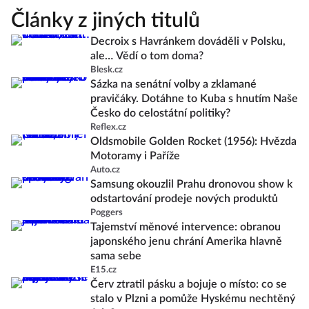
Články z jiných titulů
Decroix s Havránkem dováděli v Polsku,
ale… Vědí o tom doma?
Blesk.cz
Sázka na senátní volby a zklamané
pravičáky. Dotáhne to Kuba s hnutím Naše
Česko do celostátní politiky?
Reflex.cz
Oldsmobile Golden Rocket (1956): Hvězda
Motoramy i Paříže
Auto.cz
Samsung okouzlil Prahu dronovou show k
odstartování prodeje nových produktů
Poggers
Tajemství měnové intervence: obranou
japonského jenu chrání Amerika hlavně
sama sebe
E15.cz
Červ ztratil pásku a bojuje o místo: co se
stalo v Plzni a pomůže Hyskému nechtěný