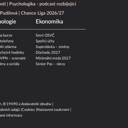
sti
Psychologika - podcast rozbíjející
Pudilová
Chance Liga 2026/27
ologie
Ekonomika
a burze
Smrt OSVČ
 telefony
Spořicí účty
 AI zdarma
Superdávka – změny
 chytré hodinky
Důchody 2027
 VPN – srovnání
Minimální mzda 2027
ilmy a seriály
Senior Pas – slevy
n. B 19490 a dodavatelé obsahu
obních údajů
Cookies
Nastavení soukromí
ané informace