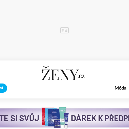
Móda
ví