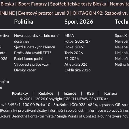
 Blesku
iSport Fantasy
Spotřebitelské testy Blesku
Nemovito
 ONLINE
Eventový prostor Level 9
OKTAGON 92: Szabová vs. 
Politika
Sport 2026
Techn
stival
Nová superdávka: kdo na ní
MMA
SpaceX n
dosáhne?
Fotbal 2026/27
Nejlepší
li
Sjezd sudetských Němců
Hokej 2026
Nejlepší
ota
Proč vláda zavádí EET?
Tenis 2026
Nejlepší
2026:
Padni komu padni
F1 2026
Nejlepší
Výpověď z práce vzor
Atletika 2026
Netflix f
Divoký kačer
Cyklistika 2026
mojito
tů
Kontakty
Redakce
Inzerce
RSS
Kariéra
© 2001 - 2026 Copyright
CZECH NEWS CENTER a.s.
kové 3493/1, 100 00 Praha 10 - Strašnice, IČO: 02346826, zapsána v OR, sp.z
Podmínky pro užívání služby informační společnosti
Informace o zpracování os
ruktura
Jednotná kontaktní místa / Single Points of Contact
Povinně zveřejňov