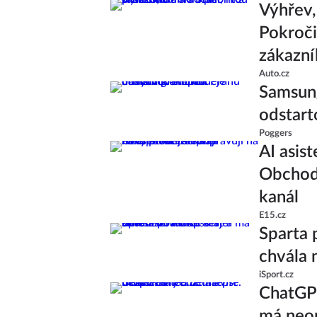
Výhřev, 
Pokroči
zákazní
Auto.cz
Samsung
odstart
Poggers
AI asist
Obchodn
kanál
E15.cz
Sparta 
chvála 
iSport.cz
ChatGPT
má neom