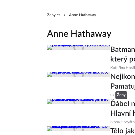
Zeny.cz
Anne Hathaway
Anne Hathaway
Batmane
který 
Kateřina Horá
Nejikon
Pamatuj
uki
Ženy
Ďábel n
Hlavní 
Ivona Horváth
Tělo ja