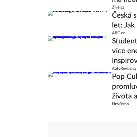
Živě.cz
Česká s
let: Ja
ABC.cz
Studenti
více en
inspiro
AutoRevue.cz
Pop Cul
promluv
života 
HeyFomo
od skup