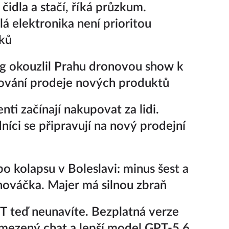
čidla a stačí, říká průzkum.
lá elektronika není prioritou
ků
 okouzlil Prahu dronovou show k
ování prodeje nových produktů
enti začínají nakupovat za lidi.
íci se připravují na nový prodejní
po kolapsu v Boleslavi: minus šest a
nováčka. Majer má silnou zbraň
 teď neunavíte. Bezplatná verze
ezený chat a lepší model GPT-5.6