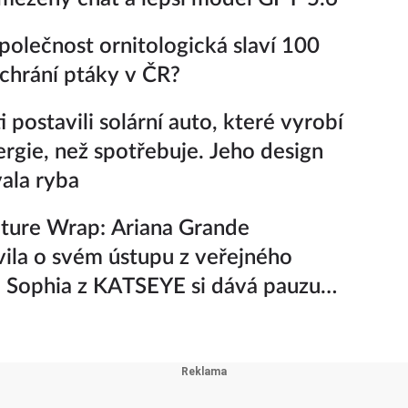
polečnost ornitologická slaví 100
k chrání ptáky v ČR?
 postavili solární auto, které vyrobí
ergie, než spotřebuje. Jeho design
vala ryba
ture Wrap: Ariana Grande
ila o svém ústupu z veřejného
a Sophia z KATSEYE si dává pauzu
iny