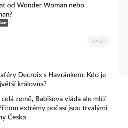
at od Wonder Woman nebo
man?
Ženy
DALŠÍ
 aféry Decroix s Havránkem: Kdo je
jvětší královna?
 celá země, Babišova vláda ale mlčí
 Přitom extrémy počasí jsou trvalými
my Česka