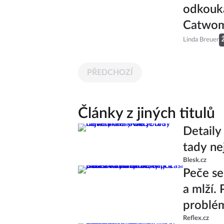
odkouk
Catwo
Linda Breuer
PŘEDCHOZÍ
Články z jiných titulů
Detaily
tady ne
Blesk.cz
Peče se
a mlží.
problé
Reflex.cz