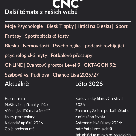
Další témata z našich webů
Moje Psychologie
Blesk Tlapky
Hráči na Blesku
iSport
Fantasy
Spotřebitelské testy
Blesku
Nemovitosti
Psychologika - podcast rozbíjející
psychologické mýty
Fotbalové přestupy
ONLINE
Eventový prostor Level 9
OKTAGON 92:
Szabová vs. Pudilová
Chance Liga 2026/27
Aktuálně
Léto 2026
Epicentrum
Karlovarský filmový festival
Neštovice: příznaky, léčba
2026
V čem jezdí Yamal a Mesii?
Znamení, že jste potkali někoho
Kvízy pro seniory
z minulého života
Kalendář úplňků 2026
Astronomické úkazy 2026:
Co je bodycount?
zatmění slunce a další
Jak obléci miminko při vysokých