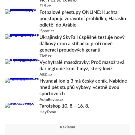
víc, než se čekalo
E15.cz
Fotbalové přestupy ONLINE: Kuchta
podstupuje zdravotní prohlídku, Haraslín
odletěl do Arábie
iSport.cz
Ukrajinský SkyFall úspěšně testuje nový
dálkový dron a stíhačku proti nové
generaci proudových geranů
Živě.cz
Vychytralé masožravky: Proč masožravá
darlingtonie krmí hmyz, který loví?
ABC.cz
Hyundai Ioniq 3 má český ceník. Nabídne
hned pět stupňů výbavy, včetně dvou
sportovních
AutoRevue.cz
Tarotskop 10. 8.—16. 8.
HeyFomo