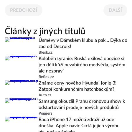
PŘEDCHOZÍ
DALŠÍ
Články z jiných titulů
Úsměvy v Dámském klubu a pak… Dýka do
zad od Decroix!
Blesk.cz
Koloběh tyranie: Ruská exilová opozice si
jen dělí kůži nezabitého medvěda, systém
ale nespraví
Reflex.cz
Známe ceny nového Hyundai Ioniq 3!
Zatopí konkurenčním hatchbackům?
Auto.cz
Samsung okouzlil Prahu dronovou show k
odstartování prodeje nových produktů
Poggers
Řada iPhone 17 možná zdraží už ode
dneška. Apple navíc škrtá jejich výrobu