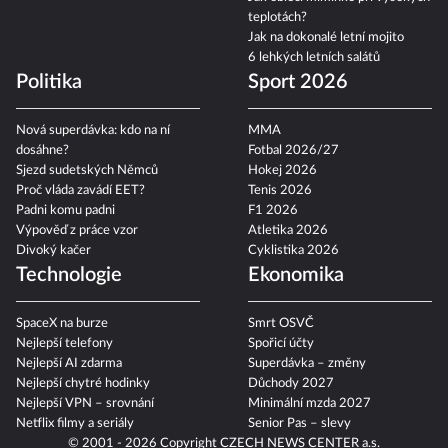
teplotách?
Jak na dokonalé letní mojito
6 lehkých letních salátů
Politika
Sport 2026
Nová superdávka: kdo na ní
MMA
dosáhne?
Fotbal 2026/27
Sjezd sudetských Němců
Hokej 2026
Proč vláda zavádí EET?
Tenis 2026
Padni komu padni
F1 2026
Výpověď z práce vzor
Atletika 2026
Divoký kačer
Cyklistika 2026
Technologie
Ekonomika
SpaceX na burze
Smrt OSVČ
Nejlepší telefony
Spořicí účty
Nejlepší AI zdarma
Superdávka – změny
Nejlepší chytré hodinky
Důchody 2027
Nejlepší VPN – srovnání
Minimální mzda 2027
Netflix filmy a seriály
Senior Pas – slevy
© 2001 - 2026 Copyright
CZECH NEWS CENTER a.s.