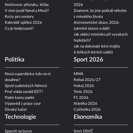
Neštovice: příznaky, léčba
2026
V čem jezdí Yamal a Mesii?
Znamení, že jste potkali někoho
Kvízy pro seniory
z minulého života
Kalendář úplňků 2026
Astronomické úkazy 2026:
Co je bodycount?
zatmění slunce a další
Jak obléci miminko při vysokých
teplotách?
Jak na dokonalé letní mojito
6 lehkých letních salátů
Politika
Sport 2026
Nová superdávka: kdo na ní
MMA
dosáhne?
Fotbal 2026/27
Sjezd sudetských Němců
Hokej 2026
Proč vláda zavádí EET?
Tenis 2026
Padni komu padni
F1 2026
Výpověď z práce vzor
Atletika 2026
Divoký kačer
Cyklistika 2026
Technologie
Ekonomika
SpaceX na burze
Smrt OSVČ