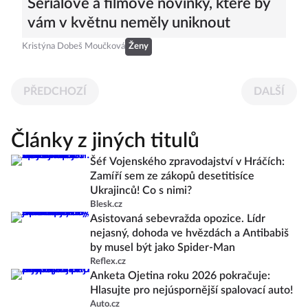
Seriálové a filmové novinky, které by
vám v květnu neměly uniknout
Kristýna Dobeš Moučková
Ženy
PŘEDCHOZÍ
DALŠÍ
Články z jiných titulů
Šéf Vojenského zpravodajství v Hráčích:
Zamíří sem ze zákopů desetitisíce
Ukrajinců! Co s nimi?
Blesk.cz
Asistovaná sebevražda opozice. Lídr
nejasný, dohoda ve hvězdách a Antibabiš
by musel být jako Spider-Man
Reflex.cz
Anketa Ojetina roku 2026 pokračuje:
Hlasujte pro nejúspornější spalovací auto!
Auto.cz