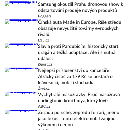
Samsung okouzlil Prahu dronovou show k
odstartování prodeje nových produktů
Poggers
Čínská auta Made in Europe. Říše středu
obsazuje nevyužité továrny evropských
rivalů
E15.cz
Slavia proti Pardubicím: historický start,
uragán a těžká adaptace. Ale i smutná
událost
iSport.cz
Nejlepší příslušenství do kanceláře.
Alzácký čistič za 179 Kč se postará o
klávesnici, mobil i sluchátka
Živě.cz
Vychytralé masožravky: Proč masožravá
darlingtonie krmí hmyz, který loví?
ABC.cz
Zezadu porsche, zepředu ferrari, jméno
jako lexus: Tento elektromobil zaujme
výkonem i cenou