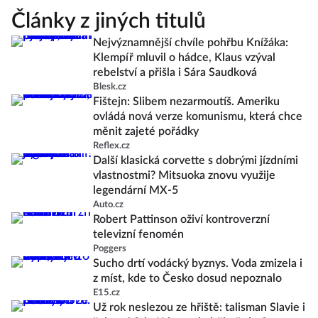
Články z jiných titulů
Nejvýznamnější chvíle pohřbu Knížáka:
Klempíř mluvil o hádce, Klaus vzýval
rebelství a přišla i Sára Saudková
Blesk.cz
Fištejn: Slibem nezarmoutíš. Ameriku
ovládá nová verze komunismu, která chce
měnit zajeté pořádky
Reflex.cz
Další klasická corvette s dobrými jízdními
vlastnostmi? Mitsuoka znovu využije
legendární MX-5
Auto.cz
Robert Pattinson oživí kontroverzní
televizní fenomén
Poggers
Sucho drtí vodácký byznys. Voda zmizela i
z míst, kde to Česko dosud nepoznalo
E15.cz
Už rok neslezou ze hřiště: talisman Slavie i