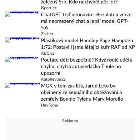
železný Srb. Kdo nechyběl pět let?
iSport.cz
ChatGPT teď neunavíte. Bezplatná verze
má neomezený chat a lepší model GPT-
5.6
Živě.cz
Plastikový model Handley Page Hampden
1:72: Postavili jsme létající kufr RAF od KP
ABC.cz
Poutáte děti bezpečně? Když rodič udělá
chybu, chytrá autosedačka Thule ho
upozorní
AutoRevue.cz
MGK v tom zas lítá, Jared Leto byl
obviněný ze sexuálního obtěžování a
zemřely Bonnie Tyler a Mary Morello
HeyFomo