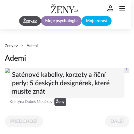
Ženy.cz
Moje psychologie
Moje zdraví
Zeny.cz
Ademi
Ademi
Saténové kabelky, korzety a říční
perly: 5 českých designérek, které
musíte znát
Kristýna Dobeš Moučková
Ženy
PŘEDCHOZÍ
DALŠÍ