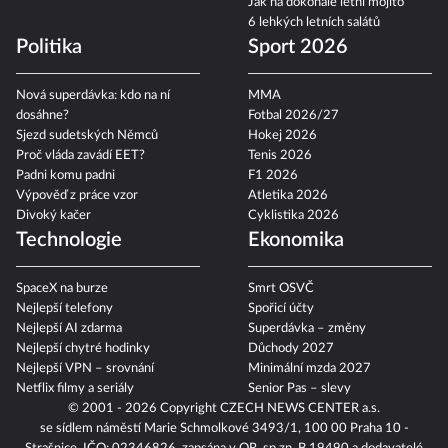
Jak na dokonalé letní mojito
6 lehkých letních salátů
Politika
Sport 2026
Nová superdávka: kdo na ní
MMA
dosáhne?
Fotbal 2026/27
Sjezd sudetských Němců
Hokej 2026
Proč vláda zavádí EET?
Tenis 2026
Padni komu padni
F1 2026
Výpověď z práce vzor
Atletika 2026
Divoký kačer
Cyklistika 2026
Technologie
Ekonomika
SpaceX na burze
Smrt OSVČ
Nejlepší telefony
Spořicí účty
Nejlepší AI zdarma
Superdávka – změny
Nejlepší chytré hodinky
Důchody 2027
Nejlepší VPN – srovnání
Minimální mzda 2027
Netflix filmy a seriály
Senior Pas – slevy
© 2001 - 2026 Copyright
CZECH NEWS CENTER a.s.
se sídlem náměstí Marie Schmolkové 3493/1, 100 00 Praha 10 -