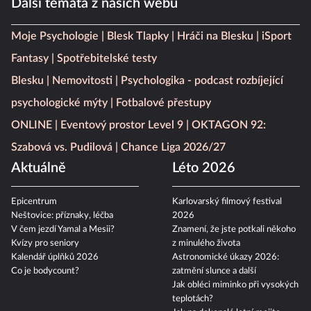
Další témata z našich webů
Moje Psychologie
Blesk Tlapky
Hráči na Blesku
iSport
Fantasy
Spotřebitelské testy
Blesku
Nemovitosti
Psychologika - podcast rozbíjející
psychologické mýty
Fotbalové přestupy
ONLINE
Eventový prostor Level 9
OKTAGON 92:
Szabová vs. Pudilová
Chance Liga 2026/27
Aktuálně
Léto 2026
Epicentrum
Karlovarský filmový festival
Neštovice: příznaky, léčba
2026
V čem jezdí Yamal a Mesii?
Znamení, že jste potkali někoho
Kvízy pro seniory
z minulého života
Kalendář úplňků 2026
Astronomické úkazy 2026:
Co je bodycount?
zatmění slunce a další
Jak obléci miminko při vysokých
teplotách?