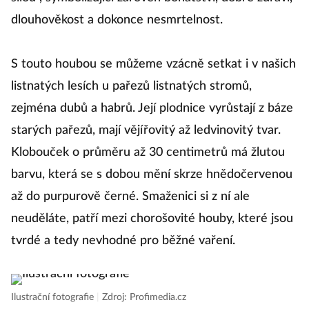
dlouhověkost a dokonce nesmrtelnost.
S touto houbou se můžeme vzácně setkat i v našich
listnatých lesích u pařezů listnatých stromů,
zejména dubů a habrů. Její plodnice vyrůstají z báze
starých pařezů, mají vějířovitý až ledvinovitý tvar.
Klobouček o průměru až 30 centimetrů má žlutou
barvu, která se s dobou mění skrze hnědočervenou
až do purpurově černé. Smaženici si z ní ale
neuděláte, patří mezi chorošovité houby, které jsou
tvrdé a tedy nevhodné pro běžné vaření.
Ilustrační fotografie
|
Zdroj: Profimedia.cz