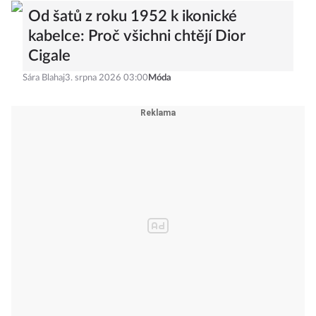
Od šatů z roku 1952 k ikonické
kabelce: Proč všichni chtějí Dior
Cigale
Sára Blahaj
3. srpna 2026 03:00
Móda