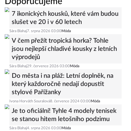
Doporučujeme
7 ikonických kousků, které vám budou
slušet ve 20 i v 60 letech
Sára Blahaj
7. srpna 2026 03:00
Móda
V čem přežít tropická horka? Tohle
jsou nejlepší chladivé kousky z letních
výprodejů
Sára Blahaj
29. července 2026 03:00
Móda
Do města i na pláž: Letní doplněk, na
který každoročně nedají dopustit
stylové Pařížanky
Ivona Horváth Souralová
8. července 2024 03:00
Móda
Je to oficiální! Tyhle 4 modely tenisek
se stanou hitem letošního podzimu
Sára Blahaj
4. srpna 2026 03:00
Móda