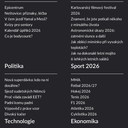
Epicentrum
Karlovarský filmový festival
Neštovice: příznaky, léčba
2026
V čem jezdí Yamal a Mesii?
Znamení, že jste potkali někoho
Kvízy pro seniory
z minulého života
Kalendář úplňků 2026
Astronomické úkazy 2026:
Co je bodycount?
zatmění slunce a další
Jak obléci miminko při vysokých
teplotách?
Jak na dokonalé letní mojito
6 lehkých letních salátů
Politika
Sport 2026
Nová superdávka: kdo na ní
MMA
dosáhne?
Fotbal 2026/27
Sjezd sudetských Němců
Hokej 2026
Proč vláda zavádí EET?
Tenis 2026
Padni komu padni
F1 2026
Výpověď z práce vzor
Atletika 2026
Divoký kačer
Cyklistika 2026
Technologie
Ekonomika