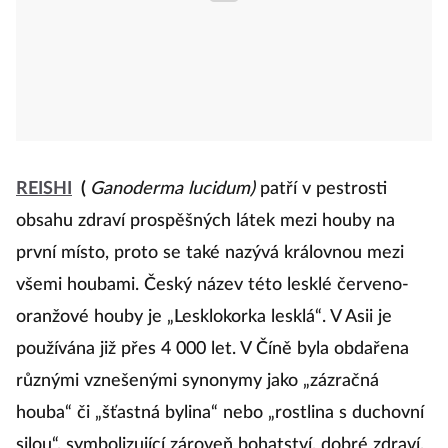
REISHI
(
Ganoderma lucidum)
patří v pestrosti
obsahu zdraví prospěšných látek mezi houby na
první místo, proto se také nazývá královnou mezi
všemi houbami. Český název této lesklé červeno-
oranžové houby je „Lesklokorka lesklá“. V Asii je
používána již přes 4 000 let. V Číně byla obdařena
různými vznešenými synonymy jako „zázračná
houba“ či „šťastná bylina“ nebo „rostlina s duchovní
silou“, symbolizující zároveň bohatství, dobré zdraví,