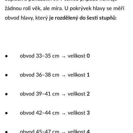
žádnou roli věk, ale míra. U pokrývek hlavy se měří
obvod hlavy, který
je rozdělený do šesti stupňů
:
● obvod 33–35 cm → velikost
0
● obvod 36–38 cm → velikost
1
● obvod 39–41 cm → velikost
2
● obvod 42–44 cm → velikost
3
● obvod 45–47 cm → velikost
4