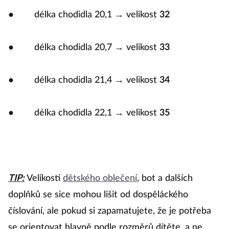
● délka chodidla 20,1 → velikost
32
● délka chodidla 20,7 → velikost
33
● délka chodidla 21,4 → velikost
34
● délka chodidla 22,1 → velikost
35
TIP:
Velikosti
dětského oblečení
, bot a dalších
doplňků se sice mohou lišit od dospěláckého
číslování, ale pokud si zapamatujete, že je potřeba
se orientovat hlavně podle rozměrů dítěte, a ne