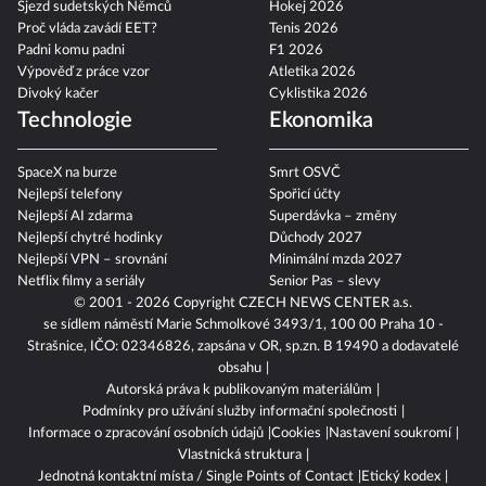
Sjezd sudetských Němců
Hokej 2026
Proč vláda zavádí EET?
Tenis 2026
Padni komu padni
F1 2026
Výpověď z práce vzor
Atletika 2026
Divoký kačer
Cyklistika 2026
Technologie
Ekonomika
SpaceX na burze
Smrt OSVČ
Nejlepší telefony
Spořicí účty
Nejlepší AI zdarma
Superdávka – změny
Nejlepší chytré hodinky
Důchody 2027
Nejlepší VPN – srovnání
Minimální mzda 2027
Netflix filmy a seriály
Senior Pas – slevy
© 2001 - 2026 Copyright
CZECH NEWS CENTER a.s.
se sídlem náměstí Marie Schmolkové 3493/1, 100 00 Praha 10 -
Strašnice, IČO: 02346826, zapsána v OR, sp.zn. B 19490 a dodavatelé
obsahu
Autorská práva k publikovaným materiálům
Podmínky pro užívání služby informační společnosti
Informace o zpracování osobních údajů
Cookies
Nastavení soukromí
Vlastnická struktura
Jednotná kontaktní místa / Single Points of Contact
Etický kodex