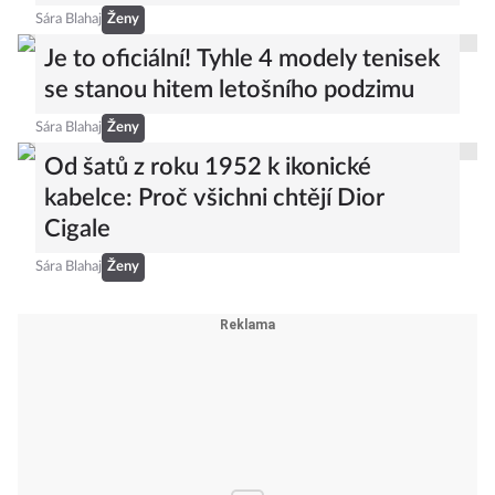
Sára Blahaj
Ženy
Je to oficiální! Tyhle 4 modely tenisek
se stanou hitem letošního podzimu
Sára Blahaj
Ženy
Od šatů z roku 1952 k ikonické
kabelce: Proč všichni chtějí Dior
Cigale
Sára Blahaj
Ženy