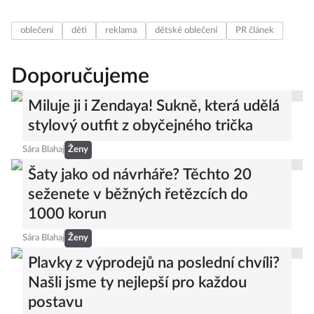
oblečení
děti
reklama
dětské oblečení
PR článek
Doporučujeme
Miluje ji i Zendaya! Sukně, která udělá
stylový outfit z obyčejného trička
Sára Blahaj
Ženy
Šaty jako od návrháře? Těchto 20
seženete v běžných řetězcích do
1000 korun
Sára Blahaj
Ženy
Plavky z výprodejů na poslední chvíli?
Našli jsme ty nejlepší pro každou
postavu