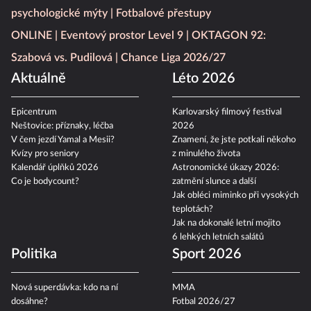
psychologické mýty
Fotbalové přestupy
ONLINE
Eventový prostor Level 9
OKTAGON 92:
Szabová vs. Pudilová
Chance Liga 2026/27
Aktuálně
Léto 2026
Epicentrum
Karlovarský filmový festival
Neštovice: příznaky, léčba
2026
V čem jezdí Yamal a Mesii?
Znamení, že jste potkali někoho
Kvízy pro seniory
z minulého života
Kalendář úplňků 2026
Astronomické úkazy 2026:
Co je bodycount?
zatmění slunce a další
Jak obléci miminko při vysokých
teplotách?
Jak na dokonalé letní mojito
6 lehkých letních salátů
Politika
Sport 2026
Nová superdávka: kdo na ní
MMA
dosáhne?
Fotbal 2026/27