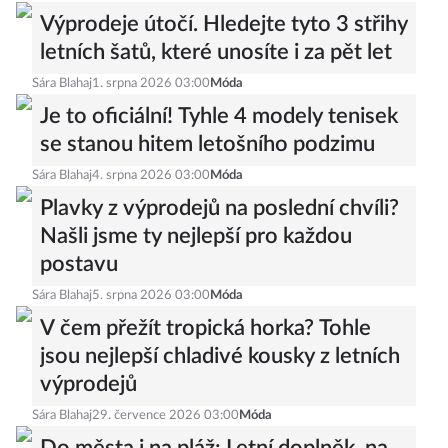
Výprodeje útočí. Hledejte tyto 3 střihy
letních šatů, které unosíte i za pět let
Sára Blahaj
1. srpna 2026 03:00
Móda
Je to oficiální! Tyhle 4 modely tenisek
se stanou hitem letošního podzimu
Sára Blahaj
4. srpna 2026 03:00
Móda
Plavky z výprodejů na poslední chvíli?
Našli jsme ty nejlepší pro každou
postavu
Sára Blahaj
5. srpna 2026 03:00
Móda
V čem přežít tropická horka? Tohle
jsou nejlepší chladivé kousky z letních
výprodejů
Sára Blahaj
29. července 2026 03:00
Móda