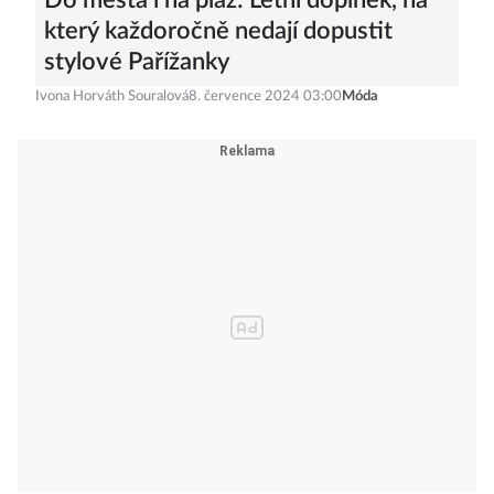
Do města i na pláž: Letní doplněk, na
který každoročně nedají dopustit
stylové Pařížanky
Ivona Horváth Souralová
8. července 2024 03:00
Móda