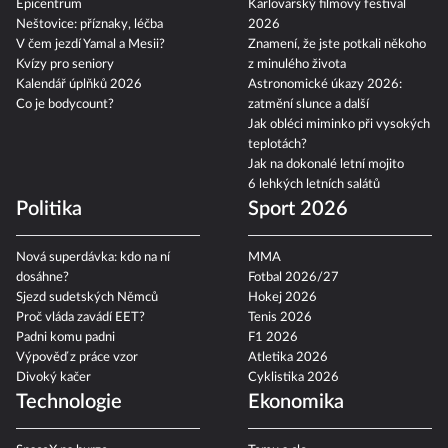
Epicentrum
Karlovarský filmový festival
Neštovice: příznaky, léčba
2026
V čem jezdí Yamal a Mesii?
Znamení, že jste potkali někoho
Kvízy pro seniory
z minulého života
Kalendář úplňků 2026
Astronomické úkazy 2026:
Co je bodycount?
zatmění slunce a další
Jak obléci miminko při vysokých
teplotách?
Jak na dokonalé letní mojito
6 lehkých letních salátů
Politika
Sport 2026
Nová superdávka: kdo na ní
MMA
dosáhne?
Fotbal 2026/27
Sjezd sudetských Němců
Hokej 2026
Proč vláda zavádí EET?
Tenis 2026
Padni komu padni
F1 2026
Výpověď z práce vzor
Atletika 2026
Divoký kačer
Cyklistika 2026
Technologie
Ekonomika