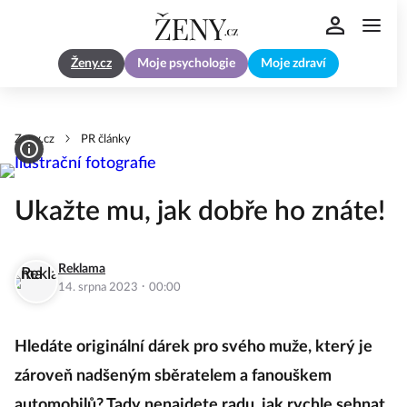
Ženy.cz
Moje psychologie
Moje zdraví
Zeny.cz
PR články
Ukažte mu, jak dobře ho znáte!
Reklama
·
14. srpna 2023
00:00
Hledáte originální dárek pro svého muže, který je
zároveň nadšeným sběratelem a fanouškem
automobilů? Tady nenajdete radu, jak rychle sehnat