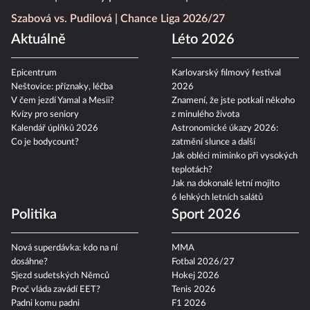
Szabová vs. Pudilová
Chance Liga 2026/27
Aktuálně
Léto 2026
Epicentrum
Karlovarský filmový festival
Neštovice: příznaky, léčba
2026
V čem jezdí Yamal a Mesii?
Znamení, že jste potkali někoho
Kvízy pro seniory
z minulého života
Kalendář úplňků 2026
Astronomické úkazy 2026:
Co je bodycount?
zatmění slunce a další
Jak obléci miminko při vysokých
teplotách?
Jak na dokonalé letní mojito
6 lehkých letních salátů
Politika
Sport 2026
Nová superdávka: kdo na ní
MMA
dosáhne?
Fotbal 2026/27
Sjezd sudetských Němců
Hokej 2026
Proč vláda zavádí EET?
Tenis 2026
Padni komu padni
F1 2026