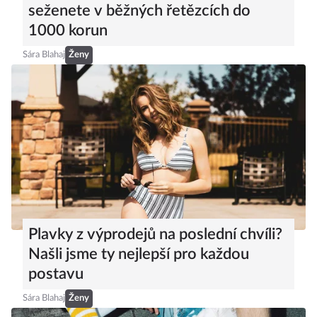
seženete v běžných řetězcích do
1000 korun
Sára Blahaj
Ženy
Plavky z výprodejů na poslední chvíli?
Našli jsme ty nejlepší pro každou
postavu
Sára Blahaj
Ženy