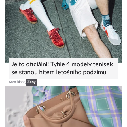
Je to oficiální! Tyhle 4 modely tenisek
se stanou hitem letošního podzimu
Sára Blahaj
Ženy