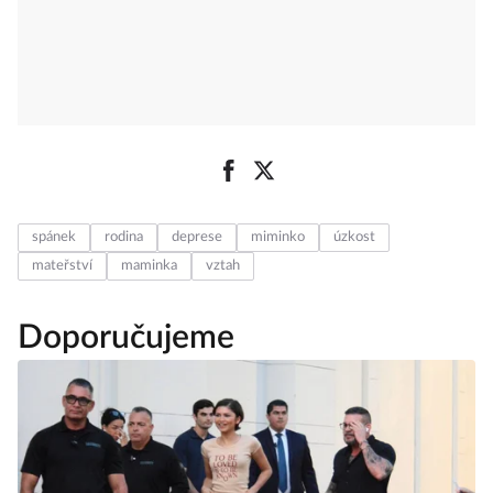
spánek
rodina
deprese
miminko
úzkost
mateřství
maminka
vztah
Doporučujeme