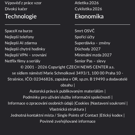
Výpověď z práce vzor
Atletika 2026
Divoký kačer
Cyklistika 2026
Technologie
Ekonomika
SpaceX na burze
Smrt OSVČ
Nejlepší telefony
Spořicí účty
Nejlepší AI zdarma
Superdávka – změny
Nejlepší chytré hodinky
Důchody 2027
Nejlepší VPN – srovnání
Minimální mzda 2027
Netflix filmy a seriály
Senior Pas – slevy
© 2001 - 2026 Copyright
CZECH NEWS CENTER a.s.
se sídlem náměstí Marie Schmolkové 3493/1, 100 00 Praha 10 -
Strašnice, IČO: 02346826, zapsána v OR, sp.zn. B 19490 a dodavatelé
obsahu
Autorská práva k publikovaným materiálům
Podmínky pro užívání služby informační společnosti
Informace o zpracování osobních údajů
Cookies
Nastavení soukromí
Vlastnická struktura
Jednotná kontaktní místa / Single Points of Contact
Etický kodex
Povinně zveřejňované informace