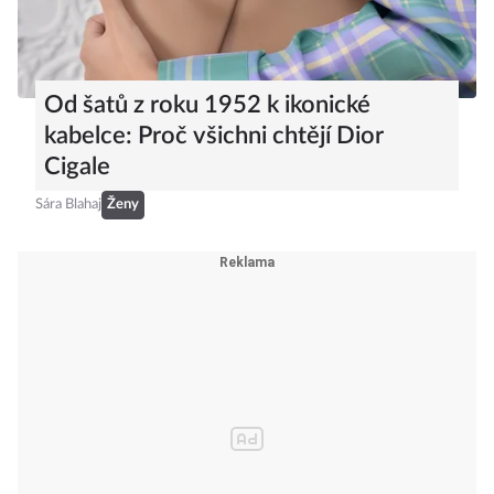
Od šatů z roku 1952 k ikonické
kabelce: Proč všichni chtějí Dior
Cigale
Sára Blahaj
Ženy