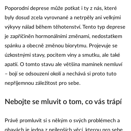
Poporodní deprese může potkat i ty z nás, které
byly dosud zcela vyrovnané a netrpěly ani velkými
výkyvy nálad během těhotenství. Tento typ deprese
je zapříčiněn hormonálními změnami, nedostatkem
spánku a obecně změnou biorytmu. Projevuje se
úzkostnými stavy, pocitem viny a smutku, ale také
apatií. O tomto stavu ale většina maminek nemluví
– bojí se odsouzení okolí a nechává si proto tuto
nepříjemnou záležitost pro sebe.
Nebojte se mluvit o tom, co vás trápí
Právě promluvit si s někým o svých problémech a
obavách je jedna z nejlepších věcí, kterou pro sebe