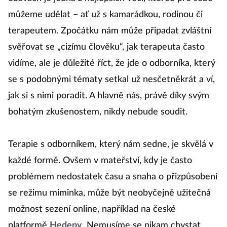
můžeme udělat – ať už s kamarádkou, rodinou či
terapeutem. Zpočátku nám může připadat zvláštní
svěřovat se „cizímu člověku“, jak terapeuta často
vidíme, ale je důležité říct, že jde o odborníka, který
se s podobnými tématy setkal už nesčetněkrát a ví,
jak si s nimi poradit. A hlavně nás, právě díky svým
bohatým zkušenostem, nikdy nebude soudit.
Terapie s odborníkem, který nám sedne, je skvělá v
každé formě. Ovšem v mateřství, kdy je často
problémem nedostatek času a snaha o přizpůsobení
se režimu miminka, může být neobyčejně užitečná
možnost sezení online, například na české
platformě
Hedepy
. Nemusíme se nikam chystat,