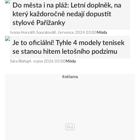
Do města i na pláž: Letní doplněk, na
který každoročně nedají dopustit
stylové Pařížanky
Ivona Horváth Souralová
8. července 2024 03:00
Móda
Je to oficiální! Tyhle 4 modely tenisek
se stanou hitem letošního podzimu
Sára Blahaj
4. srpna 2026 03:00
Móda