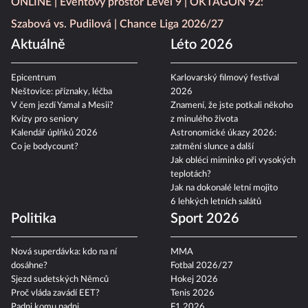
ONLINE
Eventový prostor Level 9
OKTAGON 92:
Szabová vs. Pudilová
Chance Liga 2026/27
Aktuálně
Léto 2026
Epicentrum
Karlovarský filmový festival
Neštovice: příznaky, léčba
2026
V čem jezdí Yamal a Mesii?
Znamení, že jste potkali někoho
Kvízy pro seniory
z minulého života
Kalendář úplňků 2026
Astronomické úkazy 2026:
Co je bodycount?
zatmění slunce a další
Jak obléci miminko při vysokých
teplotách?
Jak na dokonalé letní mojito
6 lehkých letních salátů
Politika
Sport 2026
Nová superdávka: kdo na ní
MMA
dosáhne?
Fotbal 2026/27
Sjezd sudetských Němců
Hokej 2026
Proč vláda zavádí EET?
Tenis 2026
Padni komu padni
F1 2026