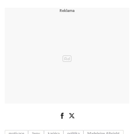
motivace
ženy
kariéra
politika
Madeleine Albright