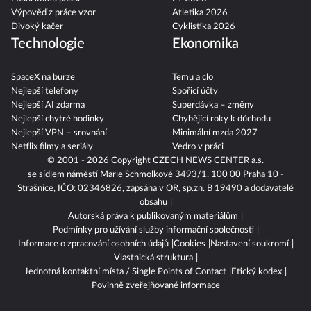
Výpověď z práce vzor
Atletika 2026
Divoký kačer
Cyklistika 2026
Technologie
Ekonomika
SpaceX na burze
Temu a clo
Nejlepší telefony
Spořicí účty
Nejlepší AI zdarma
Superdávka – změny
Nejlepší chytré hodinky
Chybějící roky k důchodu
Nejlepší VPN – srovnání
Minimální mzda 2027
Netflix filmy a seriály
Vedro v práci
© 2001 - 2026 Copyright
CZECH NEWS CENTER a.s.
se sídlem náměstí Marie Schmolkové 3493/1, 100 00 Praha 10 -
Strašnice, IČO: 02346826, zapsána v OR, sp.zn. B 19490 a dodavatelé
obsahu
Autorská práva k publikovaným materiálům
Podmínky pro užívání služby informační společnosti
Informace o zpracování osobních údajů
Cookies
Nastavení soukromí
Vlastnická struktura
Jednotná kontaktní místa / Single Points of Contact
Etický kodex
Povinně zveřejňované informace