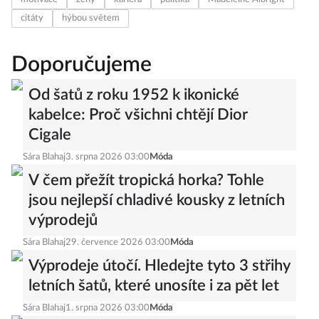
citáty
hýbou světem
Doporučujeme
Od šatů z roku 1952 k ikonické
kabelce: Proč všichni chtějí Dior
Cigale
Sára Blahaj
3. srpna 2026 03:00
Móda
V čem přežít tropická horka? Tohle
jsou nejlepší chladivé kousky z letních
výprodejů
Sára Blahaj
29. července 2026 03:00
Móda
Výprodeje útočí. Hledejte tyto 3 střihy
letních šatů, které unosíte i za pět let
Sára Blahaj
1. srpna 2026 03:00
Móda