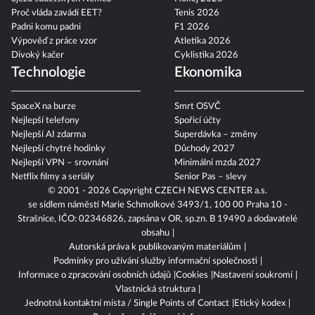
Proč vláda zavádí EET?
Tenis 2026
Padni komu padni
F1 2026
Výpověď z práce vzor
Atletika 2026
Divoký kačer
Cyklistika 2026
Technologie
Ekonomika
SpaceX na burze
Smrt OSVČ
Nejlepší telefony
Spořicí účty
Nejlepší AI zdarma
Superdávka – změny
Nejlepší chytré hodinky
Důchody 2027
Nejlepší VPN – srovnání
Minimální mzda 2027
Netflix filmy a seriály
Senior Pas – slevy
© 2001 - 2026 Copyright
CZECH NEWS CENTER a.s.
se sídlem náměstí Marie Schmolkové 3493/1, 100 00 Praha 10 -
Strašnice, IČO: 02346826, zapsána v OR, sp.zn. B 19490 a dodavatelé
obsahu
Autorská práva k publikovaným materiálům
Podmínky pro užívání služby informační společnosti
Informace o zpracování osobních údajů
Cookies
Nastavení soukromí
Vlastnická struktura
Jednotná kontaktní místa / Single Points of Contact
Etický kodex