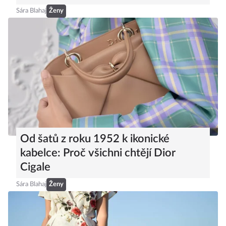
Sára Blahaj
Ženy
Od šatů z roku 1952 k ikonické
kabelce: Proč všichni chtějí Dior
Cigale
Sára Blahaj
Ženy