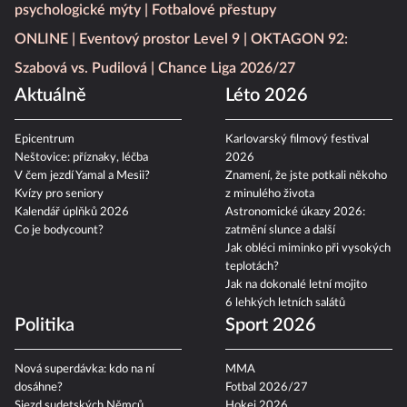
psychologické mýty
Fotbalové přestupy
ONLINE
Eventový prostor Level 9
OKTAGON 92:
Szabová vs. Pudilová
Chance Liga 2026/27
Aktuálně
Léto 2026
Epicentrum
Karlovarský filmový festival
Neštovice: příznaky, léčba
2026
V čem jezdí Yamal a Mesii?
Znamení, že jste potkali někoho
Kvízy pro seniory
z minulého života
Kalendář úplňků 2026
Astronomické úkazy 2026:
Co je bodycount?
zatmění slunce a další
Jak obléci miminko při vysokých
teplotách?
Jak na dokonalé letní mojito
6 lehkých letních salátů
Politika
Sport 2026
Nová superdávka: kdo na ní
MMA
dosáhne?
Fotbal 2026/27
Sjezd sudetských Němců
Hokej 2026