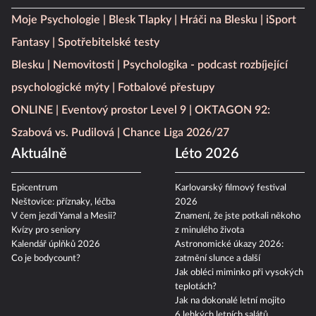
Moje Psychologie
Blesk Tlapky
Hráči na Blesku
iSport
Fantasy
Spotřebitelské testy
Blesku
Nemovitosti
Psychologika - podcast rozbíjející
psychologické mýty
Fotbalové přestupy
ONLINE
Eventový prostor Level 9
OKTAGON 92:
Szabová vs. Pudilová
Chance Liga 2026/27
Aktuálně
Léto 2026
Epicentrum
Karlovarský filmový festival
Neštovice: příznaky, léčba
2026
V čem jezdí Yamal a Mesii?
Znamení, že jste potkali někoho
Kvízy pro seniory
z minulého života
Kalendář úplňků 2026
Astronomické úkazy 2026:
Co je bodycount?
zatmění slunce a další
Jak obléci miminko při vysokých
teplotách?
Jak na dokonalé letní mojito
6 lehkých letních salátů