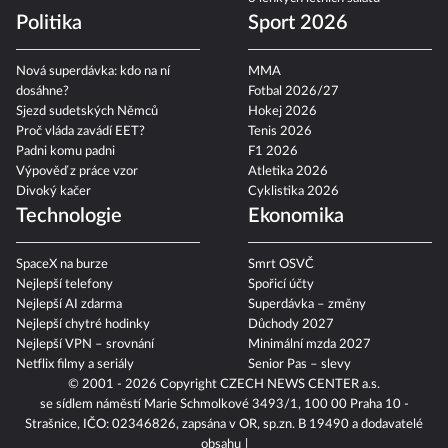
Politika
Sport 2026
Nová superdávka: kdo na ní
MMA
dosáhne?
Fotbal 2026/27
Sjezd sudetských Němců
Hokej 2026
Proč vláda zavádí EET?
Tenis 2026
Padni komu padni
F1 2026
Výpověď z práce vzor
Atletika 2026
Divoký kačer
Cyklistika 2026
Technologie
Ekonomika
SpaceX na burze
Smrt OSVČ
Nejlepší telefony
Spořicí účty
Nejlepší AI zdarma
Superdávka – změny
Nejlepší chytré hodinky
Důchody 2027
Nejlepší VPN – srovnání
Minimální mzda 2027
Netflix filmy a seriály
Senior Pas – slevy
© 2001 - 2026 Copyright
CZECH NEWS CENTER a.s.
se sídlem náměstí Marie Schmolkové 3493/1, 100 00 Praha 10 -
Strašnice, IČO: 02346826, zapsána v OR, sp.zn. B 19490 a dodavatelé
obsahu