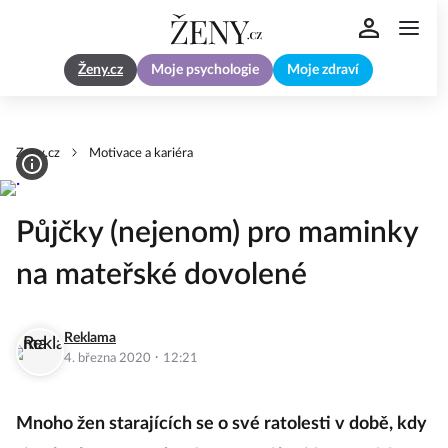
Ženy.cz
Moje psychologie
Moje zdraví
Zeny.cz
Motivace a kariéra
Půjčky (nejenom) pro maminky
na mateřské dovolené
Reklama
·
4. března 2020
12:21
Mnoho žen starajících se o své ratolesti v době, kdy