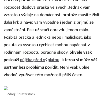
Příchod potomka na svět způsobí, že rodinný
rozpočet doslova praská ve švech. Jednak vám
vzrostou výdaje na domácnost, protože musíte živit
další krk a navíc vám vypadne i jeden z příjmů ze
zaměstnání. Pak už stačí opravdu jenom málo.
Rozbitá pračka a lednička nebo i maličkost, jako
pokuta za vysokou rychlost mohou napáchat v
rodinném rozpočtu pořádné škody.
Skvěle však
poslouží
půjčka před výplatou
, kterou si může váš
partner bez problému pořídit.
Není však úplně
vhodné využívat této možnosti příliš často.
.
|
Zdroj: Shutterstock