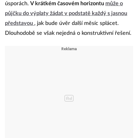
úsporách.
V krátkém časovém horizontu
může o
půjčku do výplaty žádat v podstatě každý s jasnou
představou
, jak bude úvěr další měsíc splácet.
Dlouhodobě se však nejedná o konstruktivní řešení.