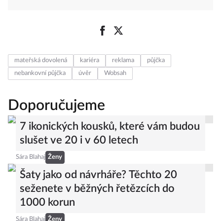
mateřská dovolená
kariéra
reklama
půjčka
nebankovní půjčka
úvěr
Wobsah
Doporučujeme
7 ikonických kousků, které vám budou
slušet ve 20 i v 60 letech
Sára Blahaj
Ženy
Šaty jako od návrháře? Těchto 20
seženete v běžných řetězcích do
1000 korun
Sára Blahaj
Ženy