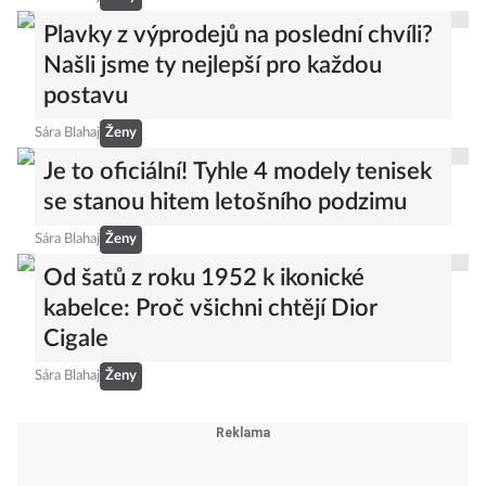
Plavky z výprodejů na poslední chvíli?
Našli jsme ty nejlepší pro každou
postavu
Sára Blahaj
Ženy
Je to oficiální! Tyhle 4 modely tenisek
se stanou hitem letošního podzimu
Sára Blahaj
Ženy
Od šatů z roku 1952 k ikonické
kabelce: Proč všichni chtějí Dior
Cigale
Sára Blahaj
Ženy