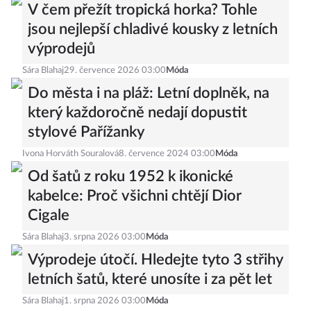
V čem přežít tropická horka? Tohle
jsou nejlepší chladivé kousky z letních
výprodejů
Sára Blahaj
29. července 2026 03:00
Móda
Do města i na pláž: Letní doplněk, na
který každoročně nedají dopustit
stylové Pařížanky
Ivona Horváth Souralová
8. července 2024 03:00
Móda
Od šatů z roku 1952 k ikonické
kabelce: Proč všichni chtějí Dior
Cigale
Sára Blahaj
3. srpna 2026 03:00
Móda
Výprodeje útočí. Hledejte tyto 3 střihy
letních šatů, které unosíte i za pět let
Sára Blahaj
1. srpna 2026 03:00
Móda