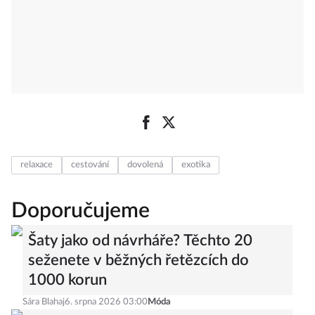
relaxace
cestování
dovolená
exotika
Doporučujeme
Šaty jako od návrháře? Těchto 20
seženete v běžných řetězcích do
1000 korun
Sára Blahaj
6. srpna 2026 03:00
Móda