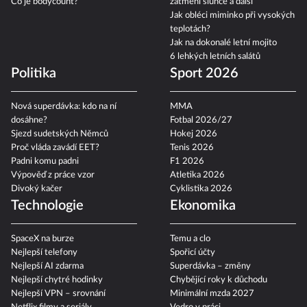
Co je bodycount?
zatmění slunce a další
Jak obléci miminko při vysokých
teplotách?
Jak na dokonalé letní mojito
6 lehkých letních salátů
Politika
Sport 2026
Nová superdávka: kdo na ní
MMA
dosáhne?
Fotbal 2026/27
Sjezd sudetských Němců
Hokej 2026
Proč vláda zavádí EET?
Tenis 2026
Padni komu padni
F1 2026
Výpověď z práce vzor
Atletika 2026
Divoký kačer
Cyklistika 2026
Technologie
Ekonomika
SpaceX na burze
Temu a clo
Nejlepší telefony
Spořicí účty
Nejlepší AI zdarma
Superdávka – změny
Nejlepší chytré hodinky
Chybějící roky k důchodu
Nejlepší VPN – srovnání
Minimální mzda 2027