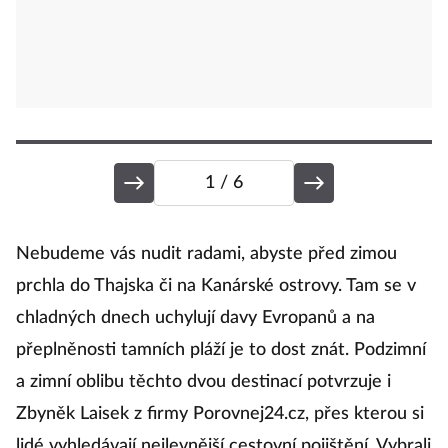
1
/ 6
K
Nebudeme vás nudit radami, abyste před zimou
prchla do Thajska či na Kanárské ostrovy. Tam se v
chladných dnech uchylují davy Evropanů a na
Ka
přeplněnosti tamních pláží je to dost znát. Podzimní
a zimní oblibu těchto dvou destinací potvrzuje i
K
Zbyněk Laisek z firmy Porovnej24.cz, přes kterou si
K
lidé vyhledávají nejlevnější cestovní pojištění. Vybrali