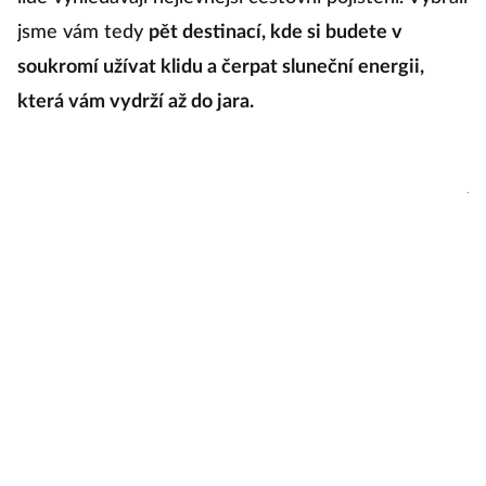
c
jsme vám tedy
pět destinací, kde si budete v
v
soukromí užívat klidu a čerpat sluneční energii,
i 
která vám vydrží až do jara.
s
n
ji
Ka
M
čl
po
n
na