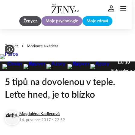
Ženy.cz
Moje psychologie
Moje zdraví
Zeny.cz
Motivace a kariéra
10
Fotogalerie
5 tipů na dovolenou v teple.
Leťte hned, je to blízko
Magdaléna Kadlecová
·
14. prosince 2017
22:59