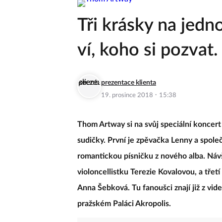
Tři krásky na jed
ví, koho si pozvat.
prezentace klienta
·
19. prosince 2018
15:38
Thom Artway si na svůj speciální koncert 
sudičky. První je zpěvačka Lenny a spole
romantickou písničku z nového alba. Náv
violoncellistku Terezie Kovalovou, a tře
Anna Šebková. Tu fanoušci znají již z vide
pražském Paláci Akropolis.