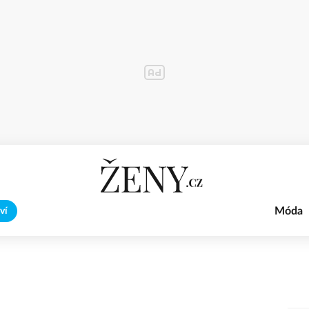
Móda
ví