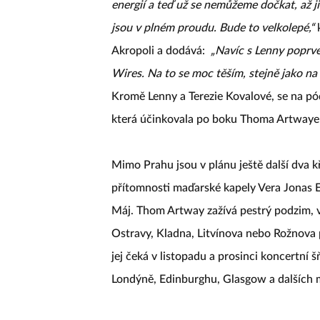
energií a teď už se nemůžeme dočkat, až j
jsou v plném proudu. Bude to velkolepé,“
Akropoli a dodává:
„Navíc s Lenny poprv
Wires. Na to se moc těším, stejně jako na v
Kromě Lenny a Terezie Kovalové, se na pód
která účinkovala po boku Thoma Artwaye 
Mimo Prahu jsou v plánu ještě další dva 
přítomnosti maďarské kapely Vera Jonas 
Máj. Thom Artway zažívá pestrý podzim, v 
Ostravy, Kladna, Litvínova nebo Rožnov
jej čeká v listopadu a prosinci koncertní š
Londýně, Edinburghu, Glasgow a dalších m