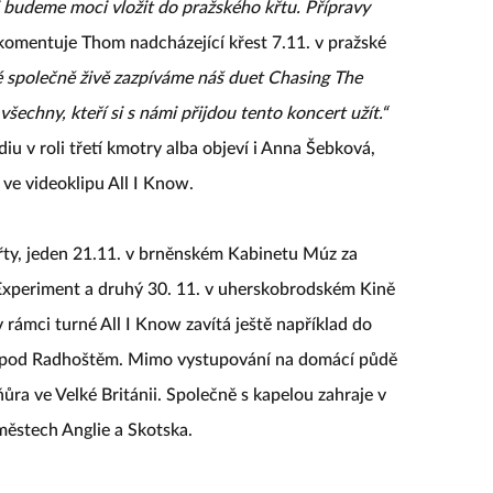
i budeme moci vložit do pražského křtu. Přípravy
komentuje Thom nadcházející křest 7.11. v pražské
é společně živě zazpíváme náš duet Chasing The
šechny, kteří si s námi přijdou tento koncert užít.“
iu v roli třetí kmotry alba objeví i Anna Šebková,
ve videoklipu All I Know.
křty, jeden 21.11. v brněnském Kabinetu Múz za
Experiment a druhý 30. 11. v uherskobrodském Kině
rámci turné All I Know zavítá ještě například do
a pod Radhoštěm. Mimo vystupování na domácí půdě
ňůra ve Velké Británii. Společně s kapelou zahraje v
ěstech Anglie a Skotska.