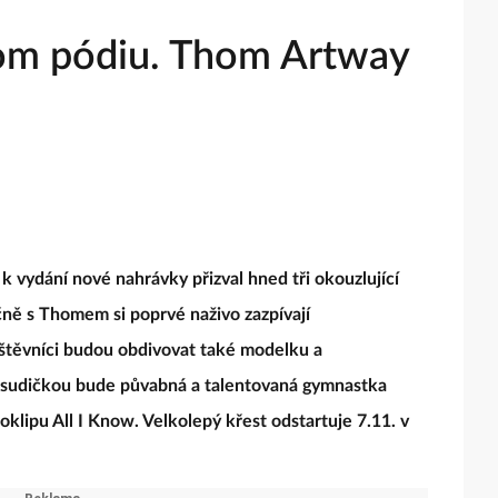
nom pódiu. Thom Artway
k vydání nové nahrávky přizval hned tři okouzlující
čně s Thomem si poprvé naživo zazpívají
štěvníci budou obdivovat také modelku a
tí sudičkou bude půvabná a talentovaná gymnastka
oklipu All I Know. Velkolepý křest odstartuje 7.11. v