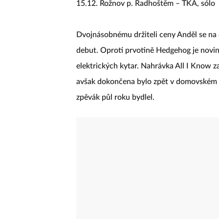
15.12. Rožnov p. Radhoštěm – TKA, sólo
Dvojnásobnému držiteli ceny Anděl se na 
debut. Oproti prvotině Hedgehog je novinka
elektrických kytar. Nahrávka All I Know
avšak dokončena bylo zpět v domovském Č
zpěvák půl roku bydlel.