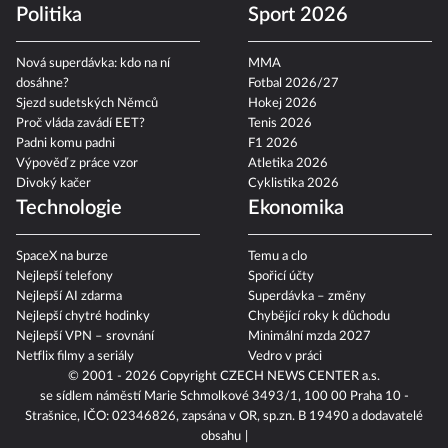
Politika
Sport 2026
Nová superdávka: kdo na ní
MMA
dosáhne?
Fotbal 2026/27
Sjezd sudetských Němců
Hokej 2026
Proč vláda zavádí EET?
Tenis 2026
Padni komu padni
F1 2026
Výpověď z práce vzor
Atletika 2026
Divoký kačer
Cyklistika 2026
Technologie
Ekonomika
SpaceX na burze
Temu a clo
Nejlepší telefony
Spořicí účty
Nejlepší AI zdarma
Superdávka – změny
Nejlepší chytré hodinky
Chybějící roky k důchodu
Nejlepší VPN – srovnání
Minimální mzda 2027
Netflix filmy a seriály
Vedro v práci
© 2001 - 2026 Copyright
CZECH NEWS CENTER a.s.
se sídlem náměstí Marie Schmolkové 3493/1, 100 00 Praha 10 -
Strašnice, IČO: 02346826, zapsána v OR, sp.zn. B 19490 a dodavatelé
obsahu