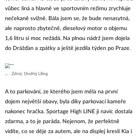
vůbec líná a hlavně ve sportovním režimu zrychluje
nečekaně svižně. Bála jsem se, že bude nenasytná,
ale naprosto zbytečně, dieselový motor o objemu
1,6 litru si moc nežádá. Na plnou nádrž jsem dojela
do Drážďan a zpátky a ještě jezdila týden po Praze.
...
|
Zdroj: Ondřej Liling
A to parkování, ze kterého jsem měla na první
dojem největší obavy, byla díky parkovací kameře
nakonec hračka. Sportage High LINE ji navíc dostala
zdarma, a to je paráda. Nejenom, že perfektně
vidíte, co se děje za autem, ale na displej kreslí Kia i