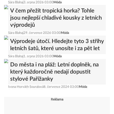
Sára Blahaj
3. srpna 2026 03:00
Móda
V čem přežít tropická horka? Tohle
jsou nejlepší chladivé kousky z letních
výprodejů
Sára Blahaj
29. července 2026 03:00
Móda
Výprodeje útočí. Hledejte tyto 3 střihy
letních šatů, které unosíte i za pět let
Sára Blahaj
1. srpna 2026 03:00
Móda
Do města i na pláž: Letní doplněk, na
který každoročně nedají dopustit
stylové Pařížanky
Ivona Horváth Souralová
8. července 2024 03:00
Móda