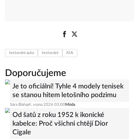
testování auta
testování
KIA
Doporučujeme
Je to oficiální! Tyhle 4 modely tenisek
se stanou hitem letošního podzimu
Sára Blahaj
4. srpna 2026 03:00
Móda
Od šatů z roku 1952 k ikonické
kabelce: Proč všichni chtějí Dior
Cigale