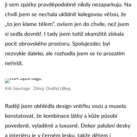
ji sem zpátky pravděpodobně nikdy nezaparkuju. Na
chvíli jsem se nechala uklidnit kolegovou větou, že
„to jen klame tělem“, ovšem jen do chvíle, než jsem
si sedla dovnitř. I tady jsem totiž okamžitě získala
pocit obrovského prostoru. Spolujezdec byl
nezvykle daleko, ale rozhodla jsem se to prozatím
neřešit.
KIA Sportage
|
Zdroj: Ondřej Lilling
Raději jsem obhlédla design vnitřku vozu a musela
konstatovat, že kombinace látky a kůže působí
povedeně, vyladěně a luxusně. Dekor palubní desky
a interiéru je v černém lesku, takže dětem i