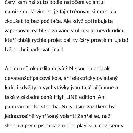
čáry, kam má auto podle natočení volantu
namířeno. Já vím, že je fajn trénovat si mozek a
zkoušet to bez počítače. Ale když potřebujete
zaparkovat rychle a za vámi v ulici stojí nevrlí řidiči,
kteří chtějí rychle projet dál, ty čáry prostě milujete!
Už nechci parkovat jinak!
Ale co mě okouzlilo nejvíc? Nejsou to ani tak
devatenáctipalcová kola, ani elektricky ovládaný
kufr, i když tyto vychytávky jsou také příjemné a
také v základní ceně High LINE edition. Ani
panoramatická střecha. Největším zážitkem byl
jednoznačně vyhřívaný volant! Zahřál se, než
skončila první písnička z mého playlistu, což jsem v