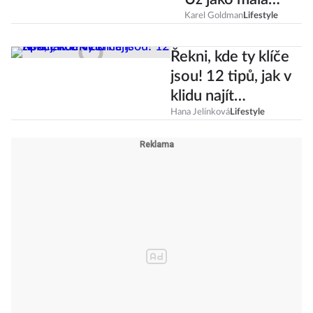
jsem si přála auto
Karel Goldman
Lifestyle
na setrvačník!
Řekni, kde ty klíče
jsou! 12 tipů, jak v
klidu najít
ztracenou věc
Hana Jelínková
Lifestyle