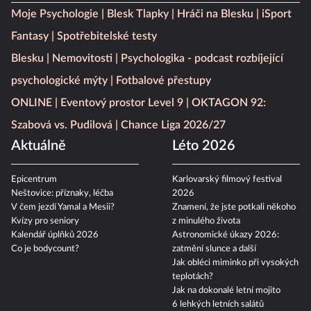
Moje Psychologie
Blesk Tlapky
Hráči na Blesku
iSport
Fantasy
Spotřebitelské testy
Blesku
Nemovitosti
Psychologika - podcast rozbíjející
psychologické mýty
Fotbalové přestupy
ONLINE
Eventový prostor Level 9
OKTAGON 92:
Szabová vs. Pudilová
Chance Liga 2026/27
Aktuálně
Léto 2026
Epicentrum
Karlovarský filmový festival
Neštovice: příznaky, léčba
2026
V čem jezdí Yamal a Mesii?
Znamení, že jste potkali někoho
Kvízy pro seniory
z minulého života
Kalendář úplňků 2026
Astronomické úkazy 2026:
Co je bodycount?
zatmění slunce a další
Jak obléci miminko při vysokých
teplotách?
Jak na dokonalé letní mojito
6 lehkých letních salátů