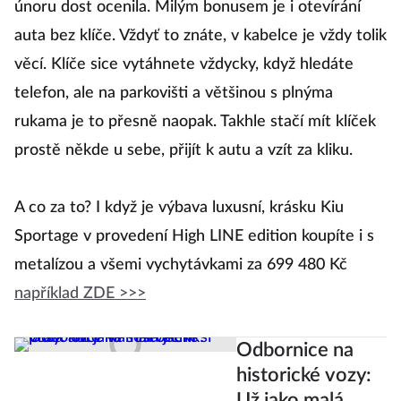
únoru dost ocenila. Milým bonusem je i otevírání
auta bez klíče. Vždyť to znáte, v kabelce je vždy tolik
věcí. Klíče sice vytáhnete vždycky, když hledáte
telefon, ale na parkovišti a většinou s plnýma
rukama je to přesně naopak. Takhle stačí mít klíček
prostě někde u sebe, přijít k autu a vzít za kliku.
A co za to? I když je výbava luxusní, krásku Kiu
Sportage v provedení High LINE edition koupíte i s
metalízou a všemi vychytávkami za 699 480 Kč
například ZDE >>>
Odbornice na
historické vozy:
Už jako malá