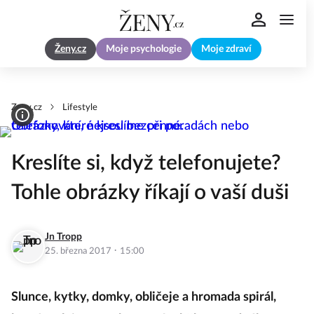
Ženy.cz
Moje psychologie
Moje zdraví
Zeny.cz
Lifestyle
Kreslíte si, když telefonujete?
Tohle obrázky říkají o vaší duši
Jn Tropp
·
25. března 2017
15:00
Slunce, kytky, domky, obličeje a hromada spirál,