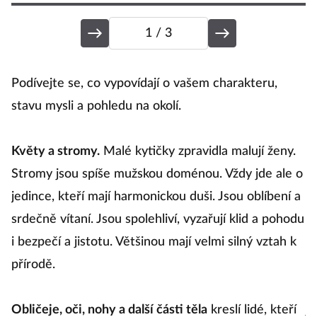
1
/ 3
Podívejte se, co vypovídají o vašem charakteru,
G
stavu mysli a pohledu na okolí.
pr
kr
Květy a stromy.
Malé kytičky zpravidla malují ženy.
Kr
Stromy jsou spíše mužskou doménou. Vždy jde ale o
d
jedince, kteří mají harmonickou duši. Jsou oblíbení a
a
srdečně vítaní. Jsou spolehliví, vyzařují klid a pohodu
kt
i bezpečí a jistotu. Většinou mají velmi silný vztah k
d
přírodě.
D
Obličeje, oči, nohy a další části těla
kreslí lidé, kteří
je