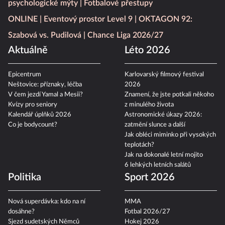
psychologické mýty
Fotbalové přestupy
ONLINE
Eventový prostor Level 9
OKTAGON 92:
Szabová vs. Pudilová
Chance Liga 2026/27
Aktuálně
Léto 2026
Epicentrum
Karlovarský filmový festival
Neštovice: příznaky, léčba
2026
V čem jezdí Yamal a Mesii?
Znamení, že jste potkali někoho
Kvízy pro seniory
z minulého života
Kalendář úplňků 2026
Astronomické úkazy 2026:
Co je bodycount?
zatmění slunce a další
Jak obléci miminko při vysokých
teplotách?
Jak na dokonalé letní mojito
6 lehkých letních salátů
Politika
Sport 2026
Nová superdávka: kdo na ní
MMA
dosáhne?
Fotbal 2026/27
Sjezd sudetských Němců
Hokej 2026