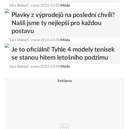
Sára Blahaj
3. srpna 2026 03:00
Móda
Plavky z výprodejů na poslední chvíli?
Našli jsme ty nejlepší pro každou
postavu
Sára Blahaj
5. srpna 2026 03:00
Móda
Je to oficiální! Tyhle 4 modely tenisek
se stanou hitem letošního podzimu
Sára Blahaj
4. srpna 2026 03:00
Móda