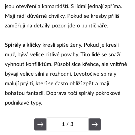
jsou otevření a kamarádští. S lidmi jednají zpříma.
na
Mají rádi důvěrné chvilky. Pokud se kresby příliš
m
zaměřují na detaily, pozor, jde o puntičkáře.
h
r
Spirály a kličky
kreslí spíše ženy. Pokud je kreslí
p
muž, bývá velice citlivé povahy. Tito lidé se snaží
vyhnout konfliktům. Působí sice křehce, ale vnitřně
L
bývají velice silní a rozhodní. Levotočivé spirály
po
malují prý ti, kteří se často ohlíží zpět a mají
vš
bohatou fantazii. Doprava točí spirály pokrokové
o
podnikavé typy.
ne
1
/ 3