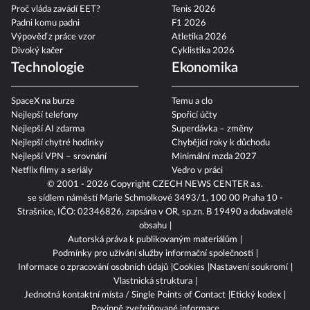
Proč vláda zavádí EET?
Tenis 2026
Padni komu padni
F1 2026
Výpověď z práce vzor
Atletika 2026
Divoký kačer
Cyklistika 2026
Technologie
Ekonomika
SpaceX na burze
Temu a clo
Nejlepší telefony
Spořicí účty
Nejlepší AI zdarma
Superdávka – změny
Nejlepší chytré hodinky
Chybějící roky k důchodu
Nejlepší VPN – srovnání
Minimální mzda 2027
Netflix filmy a seriály
Vedro v práci
© 2001 - 2026 Copyright
CZECH NEWS CENTER a.s.
se sídlem náměstí Marie Schmolkové 3493/1, 100 00 Praha 10 -
Strašnice, IČO: 02346826, zapsána v OR, sp.zn. B 19490 a dodavatelé
obsahu
Autorská práva k publikovaným materiálům
Podmínky pro užívání služby informační společnosti
Informace o zpracování osobních údajů
Cookies
Nastavení soukromí
Vlastnická struktura
Jednotná kontaktní místa / Single Points of Contact
Etický kodex
Povinně zveřejňované informace