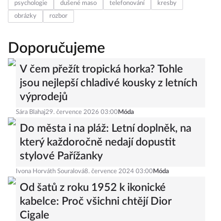
psychologie
dušené maso
telefonování
kresby
obrázky
rozbor
Doporučujeme
V čem přežít tropická horka? Tohle
jsou nejlepší chladivé kousky z letních
výprodejů
Sára Blahaj
29. července 2026 03:00
Móda
Do města i na pláž: Letní doplněk, na
který každoročně nedají dopustit
stylové Pařížanky
Ivona Horváth Souralová
8. července 2024 03:00
Móda
Od šatů z roku 1952 k ikonické
kabelce: Proč všichni chtějí Dior
Cigale