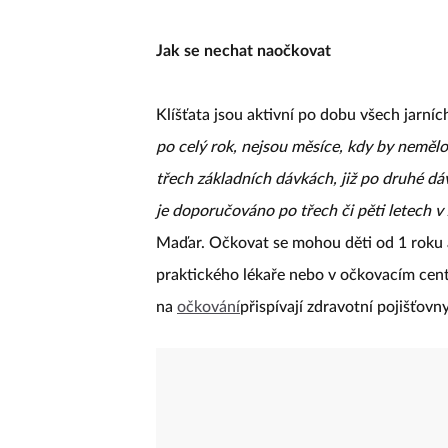
Jak se nechat naočkovat
Klíšťata jsou aktivní po dobu všech jarní
po celý rok, nejsou měsíce, kdy by nemělo
třech základních dávkách, již po druhé d
je doporučováno po třech či pěti letech v 
Maďar. Očkovat se mohou děti od 1 roku a
praktického lékaře nebo v očkovacím cent
na
očkování
přispívají zdravotní pojišťov