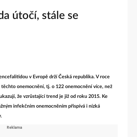
da útočí, stále se
ncefalitidou v Evropě drží Česká republika. V roce
 těchto onemocnění, tj. o 122 onemocnění více, než
kazují, že vzrůstající trend je již od roku 2015. Ke
ážným infekčním onemocněním přispívá i nízká
y.