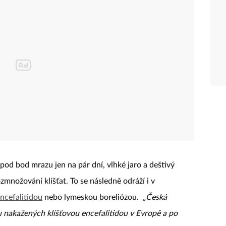
pod bod mrazu jen na pár dní, vlhké jaro a deštivý
množování klíšťat. To se následně odráží i v
encefalitidou
nebo lymeskou boreliózou.
„Česká
u nakažených klíšťovou encefalitidou v Evropě a po