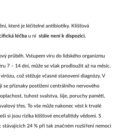
, které je léčitelné antibiotiky. Klíšťová
ifická léčba
u ní
stále není k dispozici.
ový průběh. Vstupem viru do lidského organizmu
ru 7 – 14 dní, může se však prodloužit až na měsíc.
irózu, což stěžuje včasné stanovení diagnózy. V
jí se příznaky postižení centrálního nervového
oplachost, tuhost svalstva, šíje, poruchy paměti,
svalový třes. To vše může nakonec vést k trvalé
i si jsou rizika klíšťové encefalitidy vědomi. S
 stávajících 24 % při tak značném rozšíření nemoci