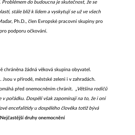
í. Problémem do budoucna je skutečnost, že se
astí, stále blíž k lidem a vyskytují se už ve všech
aďar, Ph.D., člen Evropské pracovní skupiny pro
 pro podporu očkování.
eně chráněna žádná věková skupina obyvatel.
. Jsou v přírodě, městské zeleni i v zahradách.
 pomáhá před onemocněním chránit.
„Většina rodičů
je v pořádku. Dospělí však zapomínají na to, že i oni
ové encefalitidy u dospělého člověka totiž bývá
Nejčastější druhy onemocnění