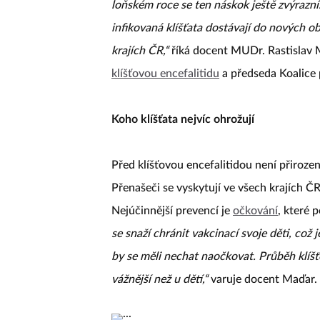
loňském roce se ten náskok ještě zvýrazn
infikovaná klíšťata dostávají do nových obl
krajích ČR,“
říká docent MUDr. Rastislav M
klíšťovou encefalitidu
a předseda Koalice
Koho klíšťata nejvíc ohrožují
Před klíšťovou encefalitidou není přiroz
Přenašeči se vyskytují ve všech krajích ČR
Nejúčinnější prevencí je
očkování
, které
se snaží chránit vakcinací svoje děti, což 
by se měli nechat naočkovat. Průběh klíšť
vážnější než u dětí,“
varuje docent Maďar.