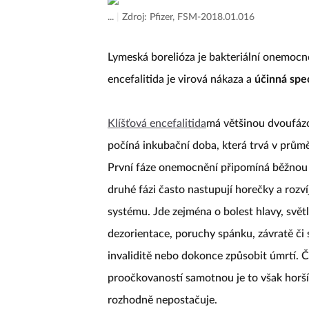
...
|
Zdroj: Pfizer, FSM-2018.01.016
Lymeská borelióza je bakteriální onemocnění
encefalitida je virová nákaza a
účinná spec
Klíšťová encefalitida
má většinou dvoufáz
počíná inkubační doba, která trvá v průmě
První fáze onemocnění připomíná běžnou v
druhé fázi často nastupují horečky a rozví
systému. Jde zejména o bolest hlavy, světl
dezorientace, poruchy spánku, závratě či 
invaliditě nebo dokonce způsobit úmrtí. Češ
proočkovaností samotnou je to však horší:
rozhodně nepostačuje.