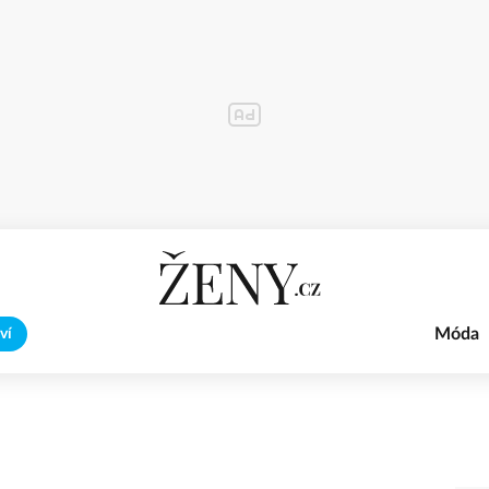
Móda
ví