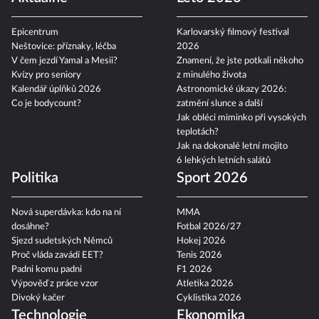
Epicentrum
Karlovarský filmový festival
Neštovice: příznaky, léčba
2026
V čem jezdí Yamal a Mesii?
Znamení, že jste potkali někoho
Kvízy pro seniory
z minulého života
Kalendář úplňků 2026
Astronomické úkazy 2026:
Co je bodycount?
zatmění slunce a další
Jak obléci miminko při vysokých
teplotách?
Jak na dokonalé letní mojito
6 lehkých letních salátů
Politika
Sport 2026
Nová superdávka: kdo na ní
MMA
dosáhne?
Fotbal 2026/27
Sjezd sudetských Němců
Hokej 2026
Proč vláda zavádí EET?
Tenis 2026
Padni komu padni
F1 2026
Výpověď z práce vzor
Atletika 2026
Divoký kačer
Cyklistika 2026
Technologie
Ekonomika