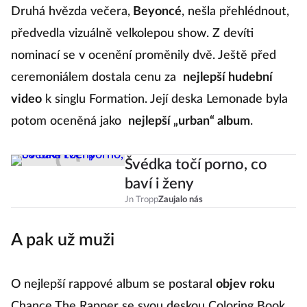
Druhá hvězda večera,
Beyoncé
, nešla přehlédnout,
předvedla vizuálně velkolepou show. Z devíti
nominací se v ocenění proměnily dvě. Ještě před
ceremoniálem dostala cenu za
nejlepší hudební
video
k singlu Formation. Její deska Lemonade byla
potom oceněná jako
nejlepší „urban“ album
.
Švédka točí porno, co
baví i ženy
Jn Tropp
Zaujalo nás
A pak už muži
O nejlepší rappové album se postaral
objev roku
Chance The Rapper se svou deskou Coloring Book.