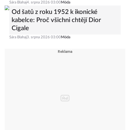
Sára Blahaj
4. srpna 2026 03:00
Móda
Od šatů z roku 1952 k ikonické
kabelce: Proč všichni chtějí Dior
Cigale
Sára Blahaj
3. srpna 2026 03:00
Móda