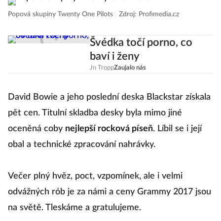
Popová skupiny Twenty One Pilots
|
Zdroj: Profimedia.cz
Švédka točí porno, co
baví i ženy
Jn Tropp
Zaujalo nás
David Bowie a jeho poslední deska Blackstar získala
pět cen. Titulní skladba desky byla mimo jiné
oceněná coby
nejlepší rocková píseň
. Líbil se i její
obal a technické zpracování nahrávky.
Večer plný hvěz, poct, vzpomínek, ale i velmi
odvážných rób je za námi a ceny Grammy 2017 jsou
na světě. Tleskáme a gratulujeme.