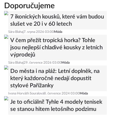
Doporučujeme
7 ikonických kousků, které vám budou
slušet ve 20 i v 60 letech
Sára Blahaj
7. srpna 2026 03:00
Móda
V čem přežít tropická horka? Tohle
jsou nejlepší chladivé kousky z letních
výprodejů
Sára Blahaj
29. července 2026 03:00
Móda
Do města i na pláž: Letní doplněk, na
který každoročně nedají dopustit
stylové Pařížanky
Ivona Horváth Souralová
8. července 2024 03:00
Móda
Je to oficiální! Tyhle 4 modely tenisek
se stanou hitem letošního podzimu