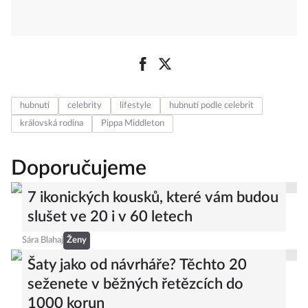
hubnutí
celebrity
lifestyle
hubnutí podle celebrit
královská rodina
Pippa Middleton
Doporučujeme
7 ikonických kousků, které vám budou
slušet ve 20 i v 60 letech
Sára Blahaj
Ženy
Šaty jako od návrháře? Těchto 20
seženete v běžných řetězcích do
1000 korun