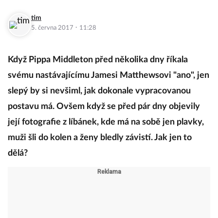
tim
·
5. června 2017
11:28
Když Pippa Middleton před několika dny říkala
svému nastávajícímu Jamesi Matthewsovi "ano", jen
slepý by si nevšiml, jak dokonale vypracovanou
postavu má. Ovšem když se před pár dny objevily
její fotografie z líbánek, kde má na sobě jen plavky,
muži šli do kolen a ženy bledly závistí. Jak jen to
dělá?