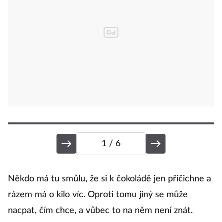
1
/ 6
J
Někdo má tu smůlu, že si k čokoládě jen přičichne a
rázem má o kilo víc. Oproti tomu jiný se může
nacpat, čím chce, a vůbec to na něm není znát.
A