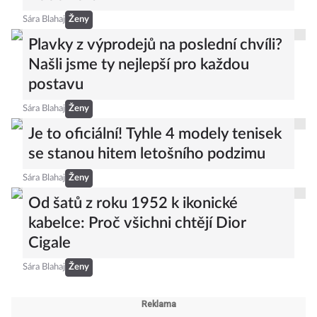
Sára Blahaj
Ženy
Plavky z výprodejů na poslední chvíli?
Našli jsme ty nejlepší pro každou
postavu
Sára Blahaj
Ženy
Je to oficiální! Tyhle 4 modely tenisek
se stanou hitem letošního podzimu
Sára Blahaj
Ženy
Od šatů z roku 1952 k ikonické
kabelce: Proč všichni chtějí Dior
Cigale
Sára Blahaj
Ženy