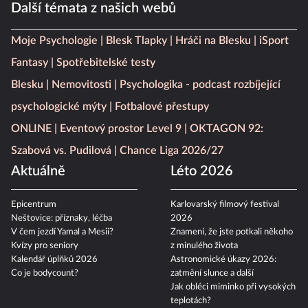
Další témata z našich webů
Moje Psychologie
Blesk Tlapky
Hráči na Blesku
iSport
Fantasy
Spotřebitelské testy
Blesku
Nemovitosti
Psychologika - podcast rozbíjející
psychologické mýty
Fotbalové přestupy
ONLINE
Eventový prostor Level 9
OKTAGON 92:
Szabová vs. Pudilová
Chance Liga 2026/27
Aktuálně
Léto 2026
Epicentrum
Karlovarský filmový festival
Neštovice: příznaky, léčba
2026
V čem jezdí Yamal a Mesii?
Znamení, že jste potkali někoho
Kvízy pro seniory
z minulého života
Kalendář úplňků 2026
Astronomické úkazy 2026:
Co je bodycount?
zatmění slunce a další
Jak obléci miminko při vysokých
teplotách?