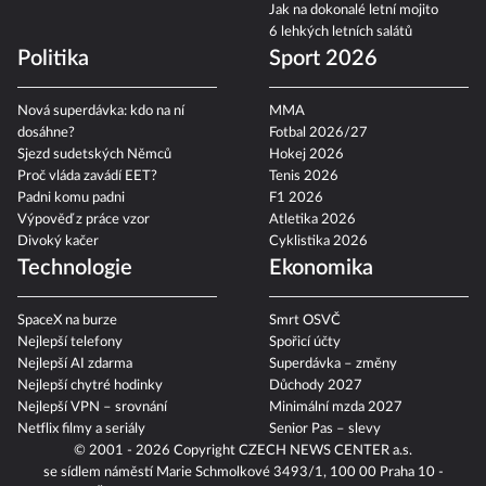
Jak na dokonalé letní mojito
6 lehkých letních salátů
Politika
Sport 2026
Nová superdávka: kdo na ní
MMA
dosáhne?
Fotbal 2026/27
Sjezd sudetských Němců
Hokej 2026
Proč vláda zavádí EET?
Tenis 2026
Padni komu padni
F1 2026
Výpověď z práce vzor
Atletika 2026
Divoký kačer
Cyklistika 2026
Technologie
Ekonomika
SpaceX na burze
Smrt OSVČ
Nejlepší telefony
Spořicí účty
Nejlepší AI zdarma
Superdávka – změny
Nejlepší chytré hodinky
Důchody 2027
Nejlepší VPN – srovnání
Minimální mzda 2027
Netflix filmy a seriály
Senior Pas – slevy
© 2001 - 2026 Copyright
CZECH NEWS CENTER a.s.
se sídlem náměstí Marie Schmolkové 3493/1, 100 00 Praha 10 -