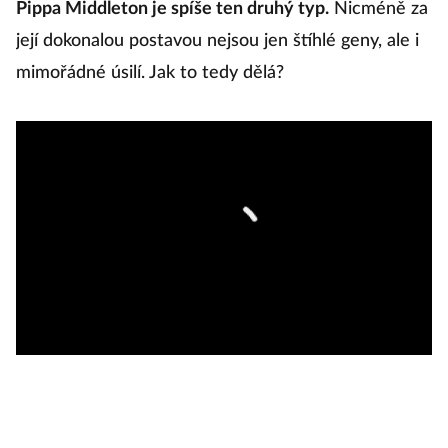
Pippa Middleton je spíše ten druhý typ.
Nicméně za
n
její dokonalou postavou nejsou jen štíhlé geny, ale i
z
mimořádné úsilí. Jak to tedy dělá?
p
M
m
t
vý