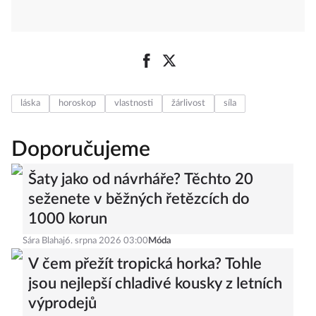
láska
horoskop
vlastnosti
žárlivost
síla
Doporučujeme
Šaty jako od návrháře? Těchto 20
seženete v běžných řetězcích do
1000 korun
Sára Blahaj
6. srpna 2026 03:00
Móda
V čem přežít tropická horka? Tohle
jsou nejlepší chladivé kousky z letních
výprodejů