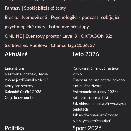
Fantasy
Spotřebitelské testy
Blesku
Nemovitosti
Psychologika - podcast rozbíjející
psychologické mýty
Fotbalové přestupy
ONLINE
Eventový prostor Level 9
OKTAGON 92:
Szabová vs. Pudilová
Chance Liga 2026/27
Aktuálně
Léto 2026
Epicentrum
Karlovarský filmový festival
Neštovice: příznaky, léčba
2026
V čem jezdí Yamal a Mesii?
Znamení, že jste potkali někoho
Kvízy pro seniory
z minulého života
Kalendář úplňků 2026
Astronomické úkazy 2026:
Co je bodycount?
zatmění slunce a další
Jak obléci miminko při vysokých
teplotách?
Jak na dokonalé letní mojito
6 lehkých letních salátů
Politika
Sport 2026