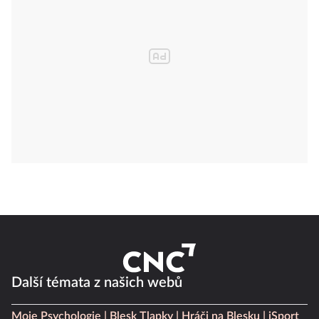
Další témata z našich webů
Moje Psychologie
Blesk Tlapky
Hráči na Blesku
iSport