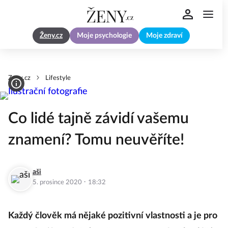
Ženy.cz
Moje psychologie
Moje zdraví
Zeny.cz
Lifestyle
Co lidé tajně závidí vašemu
znamení? Tomu neuvěříte!
aši
·
5. prosince 2020
18:32
Každý člověk má nějaké pozitivní vlastnosti a je pro