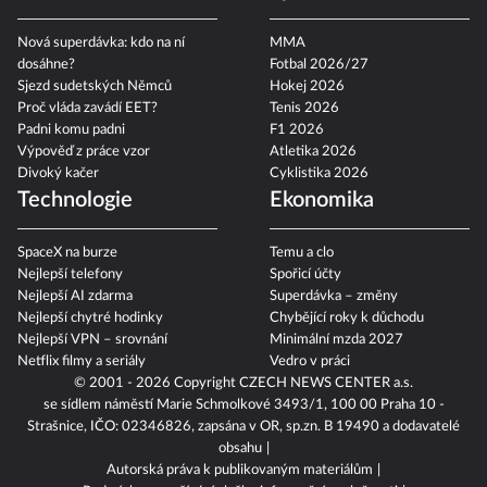
Nová superdávka: kdo na ní
MMA
dosáhne?
Fotbal 2026/27
Sjezd sudetských Němců
Hokej 2026
Proč vláda zavádí EET?
Tenis 2026
Padni komu padni
F1 2026
Výpověď z práce vzor
Atletika 2026
Divoký kačer
Cyklistika 2026
Technologie
Ekonomika
SpaceX na burze
Temu a clo
Nejlepší telefony
Spořicí účty
Nejlepší AI zdarma
Superdávka – změny
Nejlepší chytré hodinky
Chybějící roky k důchodu
Nejlepší VPN – srovnání
Minimální mzda 2027
Netflix filmy a seriály
Vedro v práci
© 2001 - 2026 Copyright
CZECH NEWS CENTER a.s.
se sídlem náměstí Marie Schmolkové 3493/1, 100 00 Praha 10 -
Strašnice, IČO: 02346826, zapsána v OR, sp.zn. B 19490 a dodavatelé
obsahu
Autorská práva k publikovaným materiálům