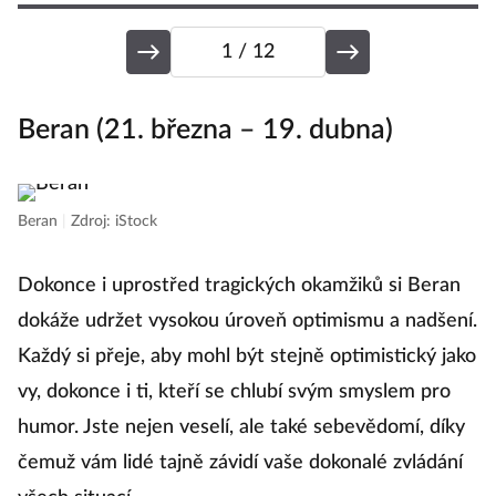
1
/ 12
Beran (21. března – 19. dubna)
B
Beran
|
Zdroj: iStock
B
Dokonce i uprostřed tragických okamžiků si Beran
Bý
dokáže udržet vysokou úroveň optimismu a nadšení.
v
Každý si přeje, aby mohl být stejně optimistický jako
n
vy, dokonce i ti, kteří se chlubí svým smyslem pro
ča
humor. Jste nejen veselí, ale také sebevědomí, díky
zá
čemuž vám lidé tajně závidí vaše dokonalé zvládání
k