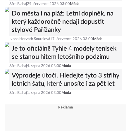
Sára Blahaj
29. července 2026 03:00
Móda
Do města i na pláž: Letní doplněk, na
který každoročně nedají dopustit
stylové Pařížanky
Ivona Horváth Souralová
17. července 2026 03:00
Móda
Je to oficiální! Tyhle 4 modely tenisek
se stanou hitem letošního podzimu
Sára Blahaj
4. srpna 2026 03:00
Móda
Výprodeje útočí. Hledejte tyto 3 střihy
letních šatů, které unosíte i za pět let
Sára Blahaj
1. srpna 2026 03:00
Móda