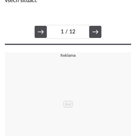
všech situací.
1
/ 12